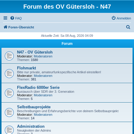
Forum des OV Gütersloh - N47
FAQ
Anmelden
S
Foren-Übersicht
u
Aktuelle Zeit: Sa 08 Aug, 2026 04:09
c
Forum
h
N47 - OV Gütersloh
e
Moderator:
Moderatoren
Themen:
1580
Flohmarkt
Bitte nur private, amateurfunkspezifische Artikel einstellen!
Moderator:
Moderatoren
Themen:
381
FlexRadio 6000er Serie
Austausch über SDR der 3. Generation
Moderator:
Moderatoren
Themen:
5
Selbstbauprojekte
Beschreibungen und Erfahrungsberichte von deinem Selbstbauprojekt
Moderator:
Moderatoren
Themen:
14
Administration
Neuigkeiten der Admins