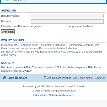
Themen:
7
ANMELDEN
Benutzername:
Passwort:
Ich habe mein Passwort vergessen
Angemeldet bleiben
WER IST ONLINE?
Insgesamt ist
1
Besucher online :: 0 sichtbare Mitglieder, 0 unsichtbare Mitglieder und 1
Gast (basierend auf den aktiven Besuchern der letzten 5 Minuten)
Der Besucherrekord liegt bei
467
Besuchern, die am Mo 29 Apr, 2024 13:49 gleichzeitig
online waren.
STATISTIK
Beiträge insgesamt
8810
• Themen insgesamt
2029
• Mitglieder insgesamt
115
• Unser
neuestes Mitglied:
DK2CP
Foren-Übersicht
Alle Cookies löschen
Alle Zeiten sind
UTC+01:00
Powered by
phpBB
® Forum Software © phpBB Limited
Deutsche Übersetzung durch
phpBB.de
Datenschutz
|
Nutzungsbedingungen