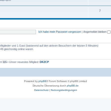
7
Ich habe mein Passwort vergessen
|
Angemeldet bleiben
 Mitglieder und 1 Gast (basierend auf den aktiven Besuchern der letzten 5 Minuten)
9 gleichzeitig online waren.
mt
115
• Unser neuestes Mitglied:
DK2CP
Powered by
phpBB
® Forum Software © phpBB Limited
Deutsche Übersetzung durch
phpBB.de
Datenschutz
|
Nutzungsbedingungen