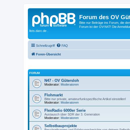
Forum des OV Güt
Bitte nur Beiträge ins Forum, die d
Forum ist der OV-N47! Die Anmeldung
lists.darc.de .
Schnellzugriff
FAQ
Foren-Übersicht
FORUM
N47 - OV Gütersloh
Moderator:
Moderatoren
Flohmarkt
Bitte nur private, amateurfunkspezifische Artikel einstellen!
Moderator:
Moderatoren
FlexRadio 6000er Serie
Austausch über SDR der 3. Generation
Moderator:
Moderatoren
Selbstbauprojekte
Beschreibungen und Erfahrungsberichte von deinem Selbstb