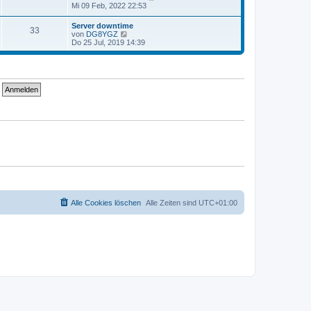
t
g
e
Mi 09 Feb, 2022 22:53
i
e
u
t
r
e
r
Server downtime
B
33
s
a
N
von
DG8YGZ
e
t
g
e
Do 25 Jul, 2019 14:39
i
e
u
t
r
e
r
B
s
a
e
t
g
i
e
t
r
r
B
a
e
g
i
t
r
a
g
Alle Cookies löschen
Alle Zeiten sind
UTC+01:00