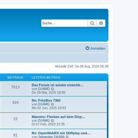
Suche
Erweiterte Suche
Anmelden
Aktuelle Zeit: Sa 08 Aug, 2026 05:38
BEITRÄGE
LETZTER BEITRAG
Das Forum ist wieder erreichb…
7613
N
von
DJ4MG
e
Do 29 Mai, 2025 18:09
u
e
Re: FritzBox 7360
924
s
N
von
DJ4MG
t
e
Mo 02 Jun, 2025 19:43
e
u
r
e
Maestro: Flecken auf dem Disp…
B
15
s
N
von
DJ4MG
e
t
e
Di 07 Feb, 2023 22:35
i
e
u
t
r
e
r
Re: OpenWebRX mit SDRplay und…
B
81
s
a
N
von
Sebastian DK6BA
e