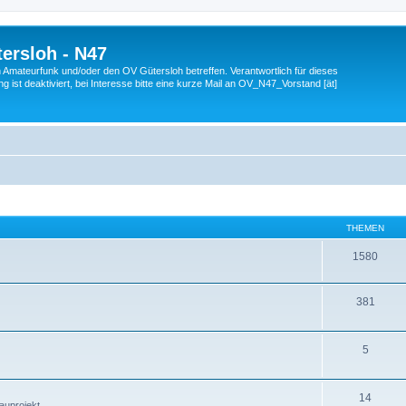
ersloh - N47
en Amateurfunk und/oder den OV Gütersloh betreffen. Verantwortlich für dieses
 ist deaktiviert, bei Interesse bitte eine kurze Mail an OV_N47_Vorstand [ät]
THEMEN
1580
381
5
14
auprojekt