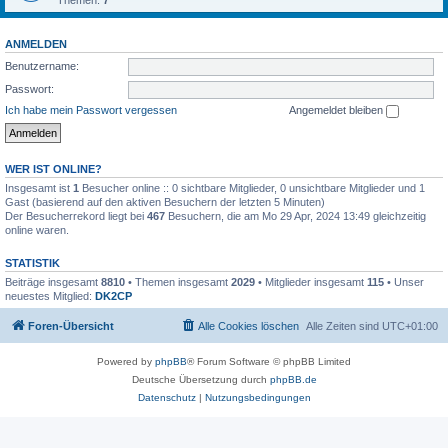
Themen:
7
ANMELDEN
Benutzername:
Passwort:
Ich habe mein Passwort vergessen
Angemeldet bleiben
WER IST ONLINE?
Insgesamt ist
1
Besucher online :: 0 sichtbare Mitglieder, 0 unsichtbare Mitglieder und 1
Gast (basierend auf den aktiven Besuchern der letzten 5 Minuten)
Der Besucherrekord liegt bei
467
Besuchern, die am Mo 29 Apr, 2024 13:49 gleichzeitig
online waren.
STATISTIK
Beiträge insgesamt
8810
• Themen insgesamt
2029
• Mitglieder insgesamt
115
• Unser
neuestes Mitglied:
DK2CP
Foren-Übersicht
Alle Cookies löschen
Alle Zeiten sind
UTC+01:00
Powered by
phpBB
® Forum Software © phpBB Limited
Deutsche Übersetzung durch
phpBB.de
Datenschutz
|
Nutzungsbedingungen