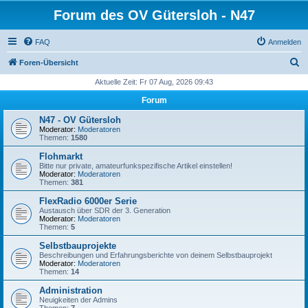
Forum des OV Gütersloh - N47
FAQ
Anmelden
S
Foren-Übersicht
u
Aktuelle Zeit: Fr 07 Aug, 2026 09:43
c
Forum
h
N47 - OV Gütersloh
e
Moderator:
Moderatoren
Themen:
1580
Flohmarkt
Bitte nur private, amateurfunkspezifische Artikel einstellen!
Moderator:
Moderatoren
Themen:
381
FlexRadio 6000er Serie
Austausch über SDR der 3. Generation
Moderator:
Moderatoren
Themen:
5
Selbstbauprojekte
Beschreibungen und Erfahrungsberichte von deinem Selbstbauprojekt
Moderator:
Moderatoren
Themen:
14
Administration
Neuigkeiten der Admins