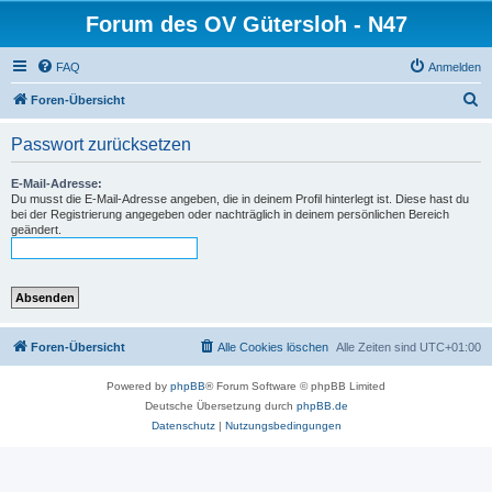
Forum des OV Gütersloh - N47
FAQ
Anmelden
S
Foren-Übersicht
u
Passwort zurücksetzen
c
h
E-Mail-Adresse:
Du musst die E-Mail-Adresse angeben, die in deinem Profil hinterlegt ist. Diese hast du
e
bei der Registrierung angegeben oder nachträglich in deinem persönlichen Bereich
geändert.
Foren-Übersicht
Alle Cookies löschen
Alle Zeiten sind
UTC+01:00
Powered by
phpBB
® Forum Software © phpBB Limited
Deutsche Übersetzung durch
phpBB.de
Datenschutz
|
Nutzungsbedingungen