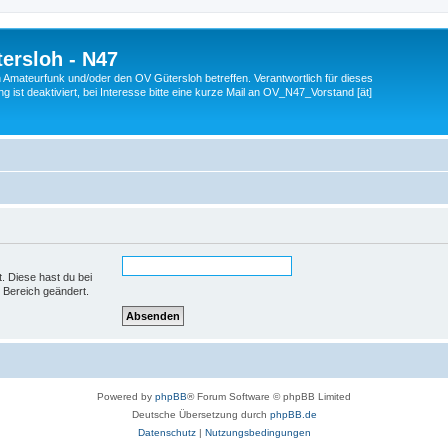
ersloh - N47
en Amateurfunk und/oder den OV Gütersloh betreffen. Verantwortlich für dieses
 ist deaktiviert, bei Interesse bitte eine kurze Mail an OV_N47_Vorstand [ät]
t. Diese hast du bei
 Bereich geändert.
Powered by
phpBB
® Forum Software © phpBB Limited
Deutsche Übersetzung durch
phpBB.de
Datenschutz
|
Nutzungsbedingungen