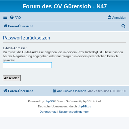
Forum des OV Gütersloh - N47
FAQ
Anmelden
S
Foren-Übersicht
u
Passwort zurücksetzen
c
h
E-Mail-Adresse:
Du musst die E-Mail-Adresse angeben, die in deinem Profil hinterlegt ist. Diese hast du
e
bei der Registrierung angegeben oder nachträglich in deinem persönlichen Bereich
geändert.
Foren-Übersicht
Alle Cookies löschen
Alle Zeiten sind
UTC+01:00
Powered by
phpBB
® Forum Software © phpBB Limited
Deutsche Übersetzung durch
phpBB.de
Datenschutz
|
Nutzungsbedingungen