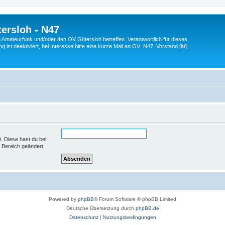
ersloh - N47
en Amateurfunk und/oder den OV Gütersloh betreffen. Verantwortlich für dieses
 ist deaktiviert, bei Interesse bitte eine kurze Mail an OV_N47_Vorstand [ät]
t. Diese hast du bei
 Bereich geändert.
Powered by
phpBB
® Forum Software © phpBB Limited
Deutsche Übersetzung durch
phpBB.de
Datenschutz
|
Nutzungsbedingungen