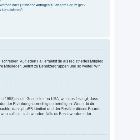
?
hwerden oder juristische Anfragen zu diesem Forum gibt?
s kontaktieren?
chreiben. Auf jeden Fall erhältst du als registriertes Mitglied
e Mitglieder, Beitritt zu Benutzergruppen und so weiter. Wir
n 1998) ist ein Gesetz in den USA, welches festlegt, dass
der der Erziehungsberechtigten benötigen. Wenn du dir
te beachte, dass phpBB Limited und der Besitzer dieses Boards
An wen soll ich mich wenden, falls es Beschwerden oder