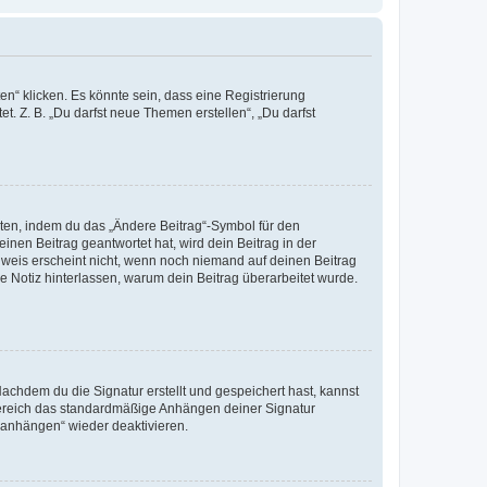
n“ klicken. Es könnte sein, dass eine Registrierung
t. Z. B. „Du darfst neue Themen erstellen“, „Du darfst
iten, indem du das „Ändere Beitrag“-Symbol für den
inen Beitrag geantwortet hat, wird dein Beitrag in der
nweis erscheint nicht, wenn noch niemand auf deinen Beitrag
ne Notiz hinterlassen, warum dein Beitrag überarbeitet wurde.
chdem du die Signatur erstellt und gespeichert hast, kannst
Bereich das standardmäßige Anhängen deiner Signatur
r anhängen“ wieder deaktivieren.