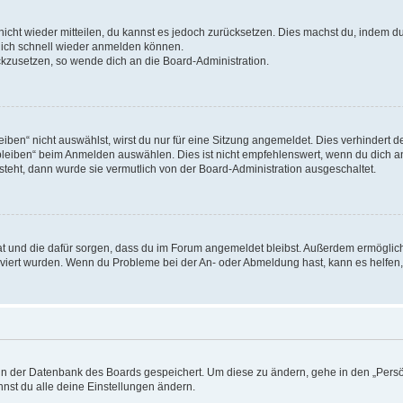
 nicht wieder mitteilen, du kannst es jedoch zurücksetzen. Dies machst du, indem 
 dich schnell wieder anmelden können.
ückzusetzen, so wende dich an die Board-Administration.
en“ nicht auswählst, wirst du nur für eine Sitzung angemeldet. Dies verhindert 
leiben“ beim Anmelden auswählen. Dies ist nicht empfehlenswert, wenn du dich an
 steht, dann wurde sie vermutlich von der Board-Administration ausgeschaltet.
 hat und die dafür sorgen, dass du im Forum angemeldet bleibst. Außerdem ermögli
tiviert wurden. Wenn du Probleme bei der An- oder Abmeldung hast, kann es helfen
n in der Datenbank des Boards gespeichert. Um diese zu ändern, gehe in den „Persö
nst du alle deine Einstellungen ändern.