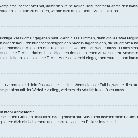
g komplett ausgeschaltet hat, damit sich keine neuen Benutzer mehr anmelden könn
 wurden. Um Hilfe zu erhalten, wende dich an die Board-Administration.
 richtige Passwort eingegeben hast. Wenn diese stimmen, dann gibt es zwei Mögl
tern oder deiner Erziehungsberechtigten den Anweisungen folgen, die du erhalten ha
u angemeldeten Mitglieder erst freigeschaltet werden – entweder musst du dies selbs
. Wenn du eine E-Mail erhalten hast, folge den dort enthaltenen Anweisungen. Ansons
 dir sicher bist, dass deine E-Mail-Adresse korrekt eingegeben wurde, dann kontak
Benutzername und dein Passwort richtig sind. Wenn dies der Fall ist, wende dich a
ionsproblem mit der Website vorliegt, welches ein Administrator lösen muss.
icht mehr anmelden?!
erschieden Gründen deaktiviert oder gelöscht hat. Außerdem löschen viele Boards r
triere dich einfach erneut und nimm aktiv an den Diskussionen teil!