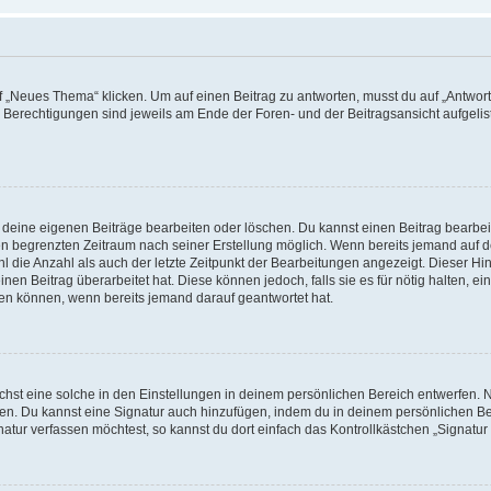
„Neues Thema“ klicken. Um auf einen Beitrag zu antworten, musst du auf „Antworte
e Berechtigungen sind jeweils am Ende der Foren- und der Beitragsansicht aufgeliste
r deine eigenen Beiträge bearbeiten oder löschen. Du kannst einen Beitrag bearbe
inen begrenzten Zeitraum nach seiner Erstellung möglich. Wenn bereits jemand auf de
 die Anzahl als auch der letzte Zeitpunkt der Bearbeitungen angezeigt. Dieser Hi
en Beitrag überarbeitet hat. Diese können jedoch, falls sie es für nötig halten, ei
hen können, wenn bereits jemand darauf geantwortet hat.
st eine solche in den Einstellungen in deinem persönlichen Bereich entwerfen. Na
eren. Du kannst eine Signatur auch hinzufügen, indem du in deinem persönlichen 
atur verfassen möchtest, so kannst du dort einfach das Kontrollkästchen „Signatu