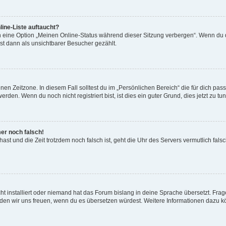
ine-Liste auftaucht?
n eine Option „Meinen Online-Status während dieser Sitzung verbergen“. Wenn du d
st dann als unsichtbarer Besucher gezählt.
en Zeitzone. In diesem Fall solltest du im „Persönlichen Bereich“ die für dich passe
den. Wenn du noch nicht registriert bist, ist dies ein guter Grund, dies jetzt zu tun
mer noch falsch!
t hast und die Zeit trotzdem noch falsch ist, geht die Uhr des Servers vermutlich fal
t installiert oder niemand hat das Forum bislang in deine Sprache übersetzt. Frag
, würden wir uns freuen, wenn du es übersetzen würdest. Weitere Informationen dazu