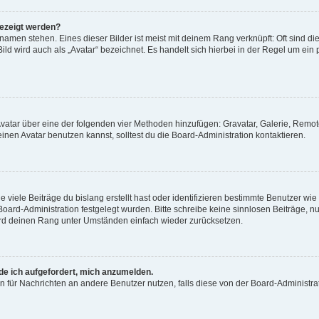
gezeigt werden?
amen stehen. Eines dieser Bilder ist meist mit deinem Rang verknüpft: Oft sind di
ld wird auch als „Avatar“ bezeichnet. Es handelt sich hierbei in der Regel um ein
 Avatar über eine der folgenden vier Methoden hinzufügen: Gravatar, Galerie, Rem
en Avatar benutzen kannst, solltest du die Board-Administration kontaktieren.
viele Beiträge du bislang erstellt hast oder identifizieren bestimmte Benutzer w
 Board-Administration festgelegt wurden. Bitte schreibe keine sinnlosen Beiträge
wird deinen Rang unter Umständen einfach wieder zurücksetzen.
rde ich aufgefordert, mich anzumelden.
ion für Nachrichten an andere Benutzer nutzen, falls diese von der Board-Administ