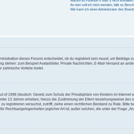
Warum ist Funktion x oder y nicht enthalten
An wen soll ich mich wenden, falls es Besc
Wie kann ich einen Administrator des Board
istration dieses Forums entscheidet, ob du registriert sein musst, um Beiträge zu s
ung stehen: zum Beispiel Avatarbilder, Private Nachrichten, E-Mail-Versand an ander
 zahlreiche Vorteile bietet.
t of 1998 (deutsch: Gesetz zum Schutz der Privatsphäre von Kindern im Internet vo
unter 13 Jahren erheben, hierzu die Zustimmung der Eltern beziehungsweise des o
h zu registrieren versuchst, zutrifft, ziehe einen rechtlichen Beistand zu Rate. Bit
für Rechtsangelegenheiten jeglicher Art ist; außer solchen, die unter der Frage „
.