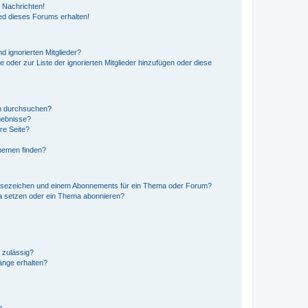
 Nachrichten!
ed dieses Forums erhalten!
d ignorierten Mitglieder?
e oder zur Liste der ignorierten Mitglieder hinzufügen oder diese
en durchsuchen?
gebnisse?
re Seite?
hemen finden?
esezeichen und einem Abonnements für ein Thema oder Forum?
a setzen oder ein Thema abonnieren?
 zulässig?
hänge erhalten?