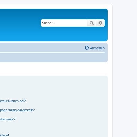
Suche
Erweiterte Suche
Anmelden
ete ich ihnen bei?
en farbig dargestellt?
tartseite?
icken!