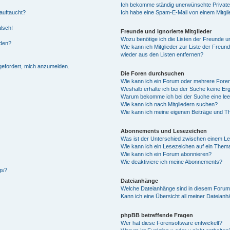
Ich bekomme ständig unerwünschte Private
auftaucht?
Ich habe eine Spam-E-Mail von einem Mitgli
alsch!
Freunde und ignorierte Mitglieder
Wozu benötige ich die Listen der Freunde un
rden?
Wie kann ich Mitglieder zur Liste der Freund
wieder aus den Listen entfernen?
fgefordert, mich anzumelden.
Die Foren durchsuchen
Wie kann ich ein Forum oder mehrere For
Weshalb erhalte ich bei der Suche keine Er
Warum bekomme ich bei der Suche eine lee
Wie kann ich nach Mitgliedern suchen?
Wie kann ich meine eigenen Beiträge und T
Abonnements und Lesezeichen
Was ist der Unterschied zwischen einem L
Wie kann ich ein Lesezeichen auf ein Them
Wie kann ich ein Forum abonnieren?
Wie deaktiviere ich meine Abonnements?
gs?
Dateianhänge
Welche Dateianhänge sind in diesem Forum
Kann ich eine Übersicht all meiner Dateian
phpBB betreffende Fragen
Wer hat diese Forensoftware entwickelt?