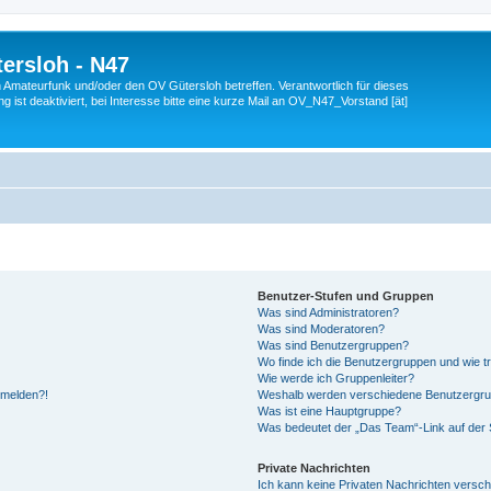
ersloh - N47
en Amateurfunk und/oder den OV Gütersloh betreffen. Verantwortlich für dieses
 ist deaktiviert, bei Interesse bitte eine kurze Mail an OV_N47_Vorstand [ät]
Benutzer-Stufen und Gruppen
Was sind Administratoren?
Was sind Moderatoren?
Was sind Benutzergruppen?
Wo finde ich die Benutzergruppen und wie tr
Wie werde ich Gruppenleiter?
anmelden?!
Weshalb werden verschiedene Benutzergrupp
Was ist eine Hauptgruppe?
Was bedeutet der „Das Team“-Link auf der S
Private Nachrichten
Ich kann keine Privaten Nachrichten versch