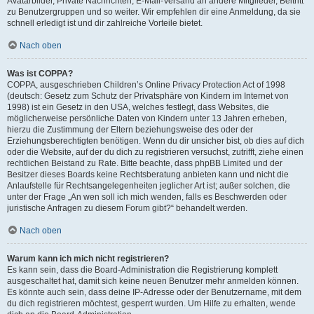
Avatarbilder, Private Nachrichten, E-Mail-Versand an andere Mitglieder, Beitritt
zu Benutzergruppen und so weiter. Wir empfehlen dir eine Anmeldung, da sie
schnell erledigt ist und dir zahlreiche Vorteile bietet.
Nach oben
Was ist COPPA?
COPPA, ausgeschrieben Children’s Online Privacy Protection Act of 1998
(deutsch: Gesetz zum Schutz der Privatsphäre von Kindern im Internet von
1998) ist ein Gesetz in den USA, welches festlegt, dass Websites, die
möglicherweise persönliche Daten von Kindern unter 13 Jahren erheben,
hierzu die Zustimmung der Eltern beziehungsweise des oder der
Erziehungsberechtigten benötigen. Wenn du dir unsicher bist, ob dies auf dich
oder die Website, auf der du dich zu registrieren versuchst, zutrifft, ziehe einen
rechtlichen Beistand zu Rate. Bitte beachte, dass phpBB Limited und der
Besitzer dieses Boards keine Rechtsberatung anbieten kann und nicht die
Anlaufstelle für Rechtsangelegenheiten jeglicher Art ist; außer solchen, die
unter der Frage „An wen soll ich mich wenden, falls es Beschwerden oder
juristische Anfragen zu diesem Forum gibt?“ behandelt werden.
Nach oben
Warum kann ich mich nicht registrieren?
Es kann sein, dass die Board-Administration die Registrierung komplett
ausgeschaltet hat, damit sich keine neuen Benutzer mehr anmelden können.
Es könnte auch sein, dass deine IP-Adresse oder der Benutzername, mit dem
du dich registrieren möchtest, gesperrt wurden. Um Hilfe zu erhalten, wende