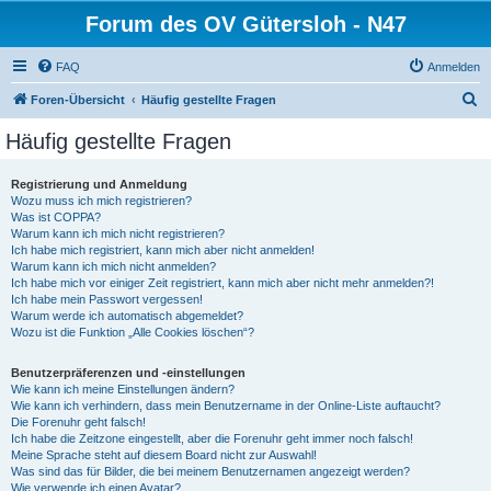
Forum des OV Gütersloh - N47
FAQ
Anmelden
S
Foren-Übersicht
Häufig gestellte Fragen
u
Häufig gestellte Fragen
c
h
Registrierung und Anmeldung
Wozu muss ich mich registrieren?
e
Was ist COPPA?
Warum kann ich mich nicht registrieren?
Ich habe mich registriert, kann mich aber nicht anmelden!
Warum kann ich mich nicht anmelden?
Ich habe mich vor einiger Zeit registriert, kann mich aber nicht mehr anmelden?!
Ich habe mein Passwort vergessen!
Warum werde ich automatisch abgemeldet?
Wozu ist die Funktion „Alle Cookies löschen“?
Benutzerpräferenzen und -einstellungen
Wie kann ich meine Einstellungen ändern?
Wie kann ich verhindern, dass mein Benutzername in der Online-Liste auftaucht?
Die Forenuhr geht falsch!
Ich habe die Zeitzone eingestellt, aber die Forenuhr geht immer noch falsch!
Meine Sprache steht auf diesem Board nicht zur Auswahl!
Was sind das für Bilder, die bei meinem Benutzernamen angezeigt werden?
Wie verwende ich einen Avatar?