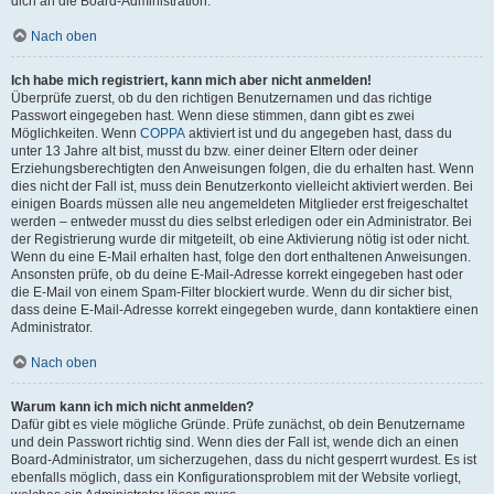
dich an die Board-Administration.
Nach oben
Ich habe mich registriert, kann mich aber nicht anmelden!
Überprüfe zuerst, ob du den richtigen Benutzernamen und das richtige
Passwort eingegeben hast. Wenn diese stimmen, dann gibt es zwei
Möglichkeiten. Wenn
COPPA
aktiviert ist und du angegeben hast, dass du
unter 13 Jahre alt bist, musst du bzw. einer deiner Eltern oder deiner
Erziehungsberechtigten den Anweisungen folgen, die du erhalten hast. Wenn
dies nicht der Fall ist, muss dein Benutzerkonto vielleicht aktiviert werden. Bei
einigen Boards müssen alle neu angemeldeten Mitglieder erst freigeschaltet
werden – entweder musst du dies selbst erledigen oder ein Administrator. Bei
der Registrierung wurde dir mitgeteilt, ob eine Aktivierung nötig ist oder nicht.
Wenn du eine E-Mail erhalten hast, folge den dort enthaltenen Anweisungen.
Ansonsten prüfe, ob du deine E-Mail-Adresse korrekt eingegeben hast oder
die E-Mail von einem Spam-Filter blockiert wurde. Wenn du dir sicher bist,
dass deine E-Mail-Adresse korrekt eingegeben wurde, dann kontaktiere einen
Administrator.
Nach oben
Warum kann ich mich nicht anmelden?
Dafür gibt es viele mögliche Gründe. Prüfe zunächst, ob dein Benutzername
und dein Passwort richtig sind. Wenn dies der Fall ist, wende dich an einen
Board-Administrator, um sicherzugehen, dass du nicht gesperrt wurdest. Es ist
ebenfalls möglich, dass ein Konfigurationsproblem mit der Website vorliegt,