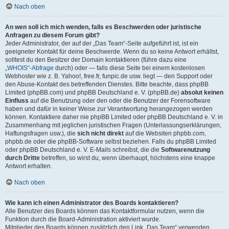
Nach oben
An wen soll ich mich wenden, falls es Beschwerden oder juristische
Anfragen zu diesem Forum gibt?
Jeder Administrator, der auf der „Das Team“-Seite aufgeführt ist, ist ein
geeigneter Kontakt für deine Beschwerde. Wenn du so keine Antwort erhältst,
solltest du den Besitzer der Domain kontaktieren (führe dazu eine
„WHOIS“-Abfrage
durch) oder — falls diese Seite bei einem kostenlosen
Webhoster wie z. B. Yahoo!, free.fr, funpic.de usw. liegt — den Support oder
den Abuse-Kontakt des betreffenden Dienstes. Bitte beachte, dass phpBB
Limited (phpBB.com) und phpBB Deutschland e. V. (phpBB.de)
absolut keinen
Einfluss
auf die Benutzung oder den oder die Benutzer der Forensoftware
haben und dafür in keiner Weise zur Verantwortung herangezogen werden
können. Kontaktiere daher nie phpBB Limited oder phpBB Deutschland e. V. in
Zusammenhang mit jeglichen juristischen Fragen (Unterlassungserklärungen,
Haftungsfragen usw.), die
sich nicht direkt
auf die Websiten phpbb.com,
phpbb.de oder die phpBB-Software selbst beziehen. Falls du phpBB Limited
oder phpBB Deutschland e. V. E-Mails schreibst, die die
Softwarenutzung
durch Dritte
betreffen, so wirst du, wenn überhaupt, höchstens eine knappe
Antwort erhalten.
Nach oben
Wie kann ich einen Administrator des Boards kontaktieren?
Alle Benutzer des Boards können das Kontaktformular nutzen, wenn die
Funktion durch die Board-Administration aktiviert wurde.
Mitglieder des Boards können zusätzlich den Link „Das Team“ verwenden.