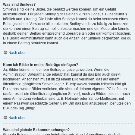
Was sind Smileys?
Smileys sind kleine Bilder, die benutzt werden können, um ein Gefühl
auszudrücken. Für jeden Smiley gibt es einen kurzen Code, z. B. bedeutet :)
fröhlich und :( traurig. Die Liste aller Smileys kannst du beim Verfassen eines
Beitrags sehen. Versuche bitte trotzdem, Smileys nicht zu häufig zu benutzen,
sie können einen Beitrag schnell unlesbar machen und ein Moderator könnte
deshalb deinen Beitrag entsprechend überarbeiten oder gar komplett löschen.
Die Board-Administration kann auch die Anzahl der Smileys begrenzen, die du
in einem Beitrag benutzen kannst.
Nach oben
Kann ich Bilder in meine Beiträge einfügen?
Ja, Bilder können in deinem Beitrag angezeigt werden. Wenn die
Administration Dateianhänge erlaubt hat, kannst du das Bild auch direkt
hochladen. Ansonsten musst du zu einem Bild verlinken, das auf einem
öffentlich zugänglichen Server liegt, z. B. http://www.domain.tld/mein-bild.gif.
Du kannst weder Bilder verlinken, die sich auf deinem eigenen PC befinden
(außer es ist ein öffentlich zugänglicher Server), noch zu Bildern, die nur nach
einer Anmeldung verfügbar sind, z. B. Hotmail- oder Yahoo-Mailboxen, mit
einem Passwort geschützte Seiten usw. Um das Bild anzuzeigen, benutze den
BBCode-Tag „[img]“.
Nach oben
Was sind globale Bekanntmachungen?
Globale Bekanntmachungen beinhalten wichtige Informationen, deshalb