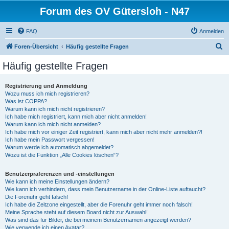
Forum des OV Gütersloh - N47
FAQ
Anmelden
S
Foren-Übersicht
Häufig gestellte Fragen
u
Häufig gestellte Fragen
c
h
Registrierung und Anmeldung
Wozu muss ich mich registrieren?
e
Was ist COPPA?
Warum kann ich mich nicht registrieren?
Ich habe mich registriert, kann mich aber nicht anmelden!
Warum kann ich mich nicht anmelden?
Ich habe mich vor einiger Zeit registriert, kann mich aber nicht mehr anmelden?!
Ich habe mein Passwort vergessen!
Warum werde ich automatisch abgemeldet?
Wozu ist die Funktion „Alle Cookies löschen“?
Benutzerpräferenzen und -einstellungen
Wie kann ich meine Einstellungen ändern?
Wie kann ich verhindern, dass mein Benutzername in der Online-Liste auftaucht?
Die Forenuhr geht falsch!
Ich habe die Zeitzone eingestellt, aber die Forenuhr geht immer noch falsch!
Meine Sprache steht auf diesem Board nicht zur Auswahl!
Was sind das für Bilder, die bei meinem Benutzernamen angezeigt werden?
Wie verwende ich einen Avatar?