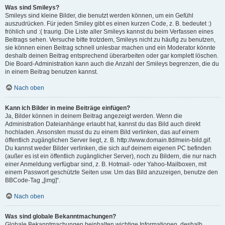
Was sind Smileys?
Smileys sind kleine Bilder, die benutzt werden können, um ein Gefühl
auszudrücken. Für jeden Smiley gibt es einen kurzen Code, z. B. bedeutet :)
fröhlich und :( traurig. Die Liste aller Smileys kannst du beim Verfassen eines
Beitrags sehen. Versuche bitte trotzdem, Smileys nicht zu häufig zu benutzen,
sie können einen Beitrag schnell unlesbar machen und ein Moderator könnte
deshalb deinen Beitrag entsprechend überarbeiten oder gar komplett löschen.
Die Board-Administration kann auch die Anzahl der Smileys begrenzen, die du
in einem Beitrag benutzen kannst.
Nach oben
Kann ich Bilder in meine Beiträge einfügen?
Ja, Bilder können in deinem Beitrag angezeigt werden. Wenn die
Administration Dateianhänge erlaubt hat, kannst du das Bild auch direkt
hochladen. Ansonsten musst du zu einem Bild verlinken, das auf einem
öffentlich zugänglichen Server liegt, z. B. http://www.domain.tld/mein-bild.gif.
Du kannst weder Bilder verlinken, die sich auf deinem eigenen PC befinden
(außer es ist ein öffentlich zugänglicher Server), noch zu Bildern, die nur nach
einer Anmeldung verfügbar sind, z. B. Hotmail- oder Yahoo-Mailboxen, mit
einem Passwort geschützte Seiten usw. Um das Bild anzuzeigen, benutze den
BBCode-Tag „[img]“.
Nach oben
Was sind globale Bekanntmachungen?
Globale Bekanntmachungen beinhalten wichtige Informationen, deshalb