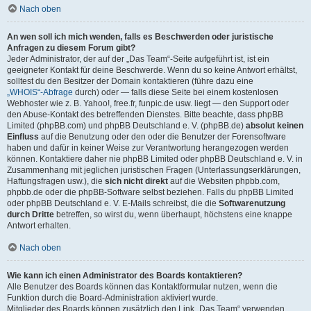
Nach oben
An wen soll ich mich wenden, falls es Beschwerden oder juristische
Anfragen zu diesem Forum gibt?
Jeder Administrator, der auf der „Das Team“-Seite aufgeführt ist, ist ein
geeigneter Kontakt für deine Beschwerde. Wenn du so keine Antwort erhältst,
solltest du den Besitzer der Domain kontaktieren (führe dazu eine
„WHOIS“-Abfrage
durch) oder — falls diese Seite bei einem kostenlosen
Webhoster wie z. B. Yahoo!, free.fr, funpic.de usw. liegt — den Support oder
den Abuse-Kontakt des betreffenden Dienstes. Bitte beachte, dass phpBB
Limited (phpBB.com) und phpBB Deutschland e. V. (phpBB.de)
absolut keinen
Einfluss
auf die Benutzung oder den oder die Benutzer der Forensoftware
haben und dafür in keiner Weise zur Verantwortung herangezogen werden
können. Kontaktiere daher nie phpBB Limited oder phpBB Deutschland e. V. in
Zusammenhang mit jeglichen juristischen Fragen (Unterlassungserklärungen,
Haftungsfragen usw.), die
sich nicht direkt
auf die Websiten phpbb.com,
phpbb.de oder die phpBB-Software selbst beziehen. Falls du phpBB Limited
oder phpBB Deutschland e. V. E-Mails schreibst, die die
Softwarenutzung
durch Dritte
betreffen, so wirst du, wenn überhaupt, höchstens eine knappe
Antwort erhalten.
Nach oben
Wie kann ich einen Administrator des Boards kontaktieren?
Alle Benutzer des Boards können das Kontaktformular nutzen, wenn die
Funktion durch die Board-Administration aktiviert wurde.
Mitglieder des Boards können zusätzlich den Link „Das Team“ verwenden.