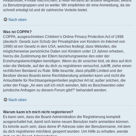
Avatarbilder, Private Nachrichten, E-Mail-Versand an andere Mitglieder, Beitritt
zu Benutzergruppen und so weiter. Wir empfehlen dir eine Anmeldung, da sie
schnell erledigt ist und dir zahlreiche Vorteile bietet.
Nach oben
Was ist COPPA?
COPPA, ausgeschrieben Children’s Online Privacy Protection Act of 1998
(deutsch: Gesetz zum Schutz der Privatsphäre von Kindern im Internet von
1998) ist ein Gesetz in den USA, welches festlegt, dass Websites, die
möglicherweise persönliche Daten von Kindern unter 13 Jahren erheben,
hierzu die Zustimmung der Eltern beziehungsweise des oder der
Erziehungsberechtigten benötigen. Wenn du dir unsicher bist, ob dies auf dich
oder die Website, auf der du dich zu registrieren versuchst, zutrifft, ziehe einen
rechtlichen Beistand zu Rate. Bitte beachte, dass phpBB Limited und der
Besitzer dieses Boards keine Rechtsberatung anbieten kann und nicht die
Anlaufstelle für Rechtsangelegenheiten jeglicher Art ist; außer solchen, die
unter der Frage „An wen soll ich mich wenden, falls es Beschwerden oder
juristische Anfragen zu diesem Forum gibt?“ behandelt werden.
Nach oben
Warum kann ich mich nicht registrieren?
Es kann sein, dass die Board-Administration die Registrierung komplett
ausgeschaltet hat, damit sich keine neuen Benutzer mehr anmelden können.
Es könnte auch sein, dass deine IP-Adresse oder der Benutzername, mit dem
du dich registrieren möchtest, gesperrt wurden. Um Hilfe zu erhalten, wende