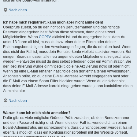
dich an die Board-Administration.
Nach oben
Ich habe mich registriert, kann mich aber nicht anmelden!
Überprüfe zuerst, ob du den richtigen Benutzernamen und das richtige
Passwort eingegeben hast. Wenn diese stimmen, dann gibt es zwei
Möglichkeiten. Wenn
COPPA
aktiviert ist und du angegeben hast, dass du
unter 13 Jahre alt bist, musst du bzw. einer deiner Eltern oder deiner
Erziehungsberechtigten den Anweisungen folgen, die du erhalten hast. Wenn
dies nicht der Fall ist, muss dein Benutzerkonto vielleicht aktiviert werden. Bei
einigen Boards müssen alle neu angemeldeten Mitglieder erst freigeschaltet
werden – entweder musst du dies selbst erledigen oder ein Administrator. Bei
der Registrierung wurde dir mitgeteilt, ob eine Aktivierung nötig ist oder nicht.
Wenn du eine E-Mail erhalten hast, folge den dort enthaltenen Anweisungen.
Ansonsten prüfe, ob du deine E-Mail-Adresse korrekt eingegeben hast oder
die E-Mail von einem Spam-Filter blockiert wurde. Wenn du dir sicher bist,
dass deine E-Mail-Adresse korrekt eingegeben wurde, dann kontaktiere einen
Administrator.
Nach oben
Warum kann ich mich nicht anmelden?
Dafür gibt es viele mögliche Gründe. Prüfe zunächst, ob dein Benutzername
und dein Passwort richtig sind. Wenn dies der Fall ist, wende dich an einen
Board-Administrator, um sicherzugehen, dass du nicht gesperrt wurdest. Es ist
ebenfalls möglich, dass ein Konfigurationsproblem mit der Website vorliegt,