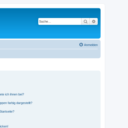
Suche
Erweiterte Suche
Anmelden
ete ich ihnen bei?
en farbig dargestellt?
tartseite?
icken!