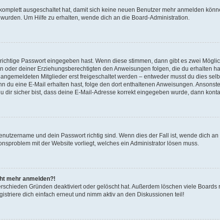
g komplett ausgeschaltet hat, damit sich keine neuen Benutzer mehr anmelden könn
 wurden. Um Hilfe zu erhalten, wende dich an die Board-Administration.
 richtige Passwort eingegeben hast. Wenn diese stimmen, dann gibt es zwei Mögl
tern oder deiner Erziehungsberechtigten den Anweisungen folgen, die du erhalten ha
u angemeldeten Mitglieder erst freigeschaltet werden – entweder musst du dies selbs
. Wenn du eine E-Mail erhalten hast, folge den dort enthaltenen Anweisungen. Ansons
 dir sicher bist, dass deine E-Mail-Adresse korrekt eingegeben wurde, dann kontak
Benutzername und dein Passwort richtig sind. Wenn dies der Fall ist, wende dich a
ionsproblem mit der Website vorliegt, welches ein Administrator lösen muss.
icht mehr anmelden?!
erschieden Gründen deaktiviert oder gelöscht hat. Außerdem löschen viele Boards r
triere dich einfach erneut und nimm aktiv an den Diskussionen teil!