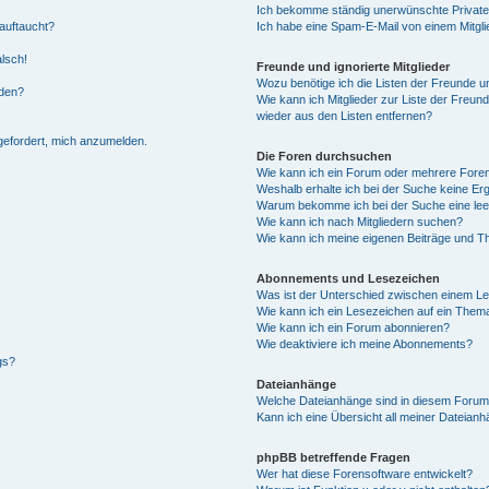
Ich bekomme ständig unerwünschte Private
auftaucht?
Ich habe eine Spam-E-Mail von einem Mitgli
alsch!
Freunde und ignorierte Mitglieder
Wozu benötige ich die Listen der Freunde un
rden?
Wie kann ich Mitglieder zur Liste der Freund
wieder aus den Listen entfernen?
fgefordert, mich anzumelden.
Die Foren durchsuchen
Wie kann ich ein Forum oder mehrere For
Weshalb erhalte ich bei der Suche keine Er
Warum bekomme ich bei der Suche eine lee
Wie kann ich nach Mitgliedern suchen?
Wie kann ich meine eigenen Beiträge und T
Abonnements und Lesezeichen
Was ist der Unterschied zwischen einem L
Wie kann ich ein Lesezeichen auf ein Them
Wie kann ich ein Forum abonnieren?
Wie deaktiviere ich meine Abonnements?
gs?
Dateianhänge
Welche Dateianhänge sind in diesem Forum
Kann ich eine Übersicht all meiner Dateian
phpBB betreffende Fragen
Wer hat diese Forensoftware entwickelt?