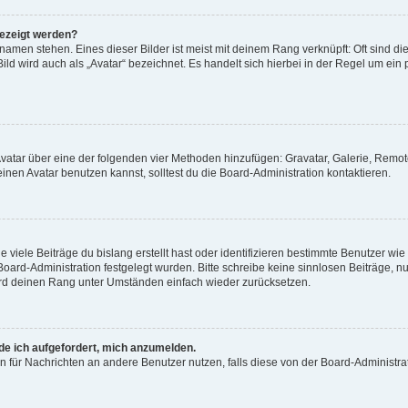
gezeigt werden?
amen stehen. Eines dieser Bilder ist meist mit deinem Rang verknüpft: Oft sind di
ld wird auch als „Avatar“ bezeichnet. Es handelt sich hierbei in der Regel um ein
 Avatar über eine der folgenden vier Methoden hinzufügen: Gravatar, Galerie, Rem
en Avatar benutzen kannst, solltest du die Board-Administration kontaktieren.
viele Beiträge du bislang erstellt hast oder identifizieren bestimmte Benutzer w
 Board-Administration festgelegt wurden. Bitte schreibe keine sinnlosen Beiträge
wird deinen Rang unter Umständen einfach wieder zurücksetzen.
rde ich aufgefordert, mich anzumelden.
ion für Nachrichten an andere Benutzer nutzen, falls diese von der Board-Administ