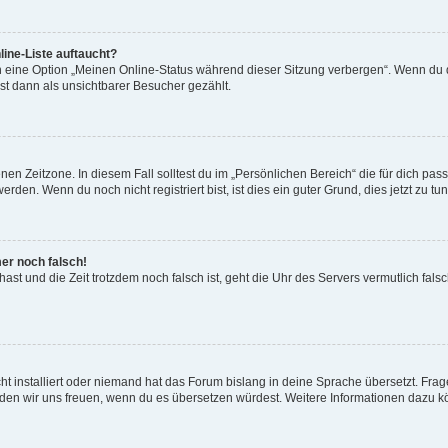
ine-Liste auftaucht?
n eine Option „Meinen Online-Status während dieser Sitzung verbergen“. Wenn du d
st dann als unsichtbarer Besucher gezählt.
en Zeitzone. In diesem Fall solltest du im „Persönlichen Bereich“ die für dich passe
den. Wenn du noch nicht registriert bist, ist dies ein guter Grund, dies jetzt zu tun
mer noch falsch!
t hast und die Zeit trotzdem noch falsch ist, geht die Uhr des Servers vermutlich fal
t installiert oder niemand hat das Forum bislang in deine Sprache übersetzt. Frag
, würden wir uns freuen, wenn du es übersetzen würdest. Weitere Informationen dazu