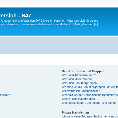
ersloh - N47
en Amateurfunk und/oder den OV Gütersloh betreffen. Verantwortlich für dieses
 ist deaktiviert, bei Interesse bitte eine kurze Mail an OV_N47_Vorstand [ät]
Benutzer-Stufen und Gruppen
Was sind Administratoren?
Was sind Moderatoren?
Was sind Benutzergruppen?
Wo finde ich die Benutzergruppen und wie tr
Wie werde ich Gruppenleiter?
anmelden?!
Weshalb werden verschiedene Benutzergrupp
Was ist eine Hauptgruppe?
Was bedeutet der „Das Team“-Link auf der S
Private Nachrichten
Ich kann keine Privaten Nachrichten versch