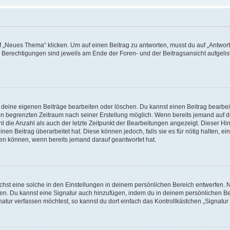
„Neues Thema“ klicken. Um auf einen Beitrag zu antworten, musst du auf „Antworte
e Berechtigungen sind jeweils am Ende der Foren- und der Beitragsansicht aufgeliste
r deine eigenen Beiträge bearbeiten oder löschen. Du kannst einen Beitrag bearbe
inen begrenzten Zeitraum nach seiner Erstellung möglich. Wenn bereits jemand auf de
 die Anzahl als auch der letzte Zeitpunkt der Bearbeitungen angezeigt. Dieser Hi
en Beitrag überarbeitet hat. Diese können jedoch, falls sie es für nötig halten, ei
hen können, wenn bereits jemand darauf geantwortet hat.
st eine solche in den Einstellungen in deinem persönlichen Bereich entwerfen. Na
eren. Du kannst eine Signatur auch hinzufügen, indem du in deinem persönlichen 
atur verfassen möchtest, so kannst du dort einfach das Kontrollkästchen „Signatu