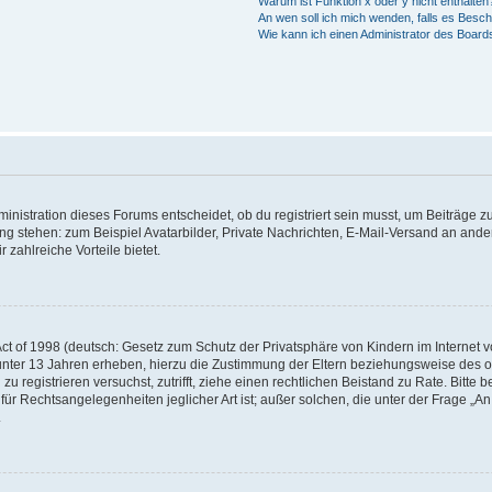
Warum ist Funktion x oder y nicht enthalten
An wen soll ich mich wenden, falls es Besc
Wie kann ich einen Administrator des Board
istration dieses Forums entscheidet, ob du registriert sein musst, um Beiträge zu s
ung stehen: zum Beispiel Avatarbilder, Private Nachrichten, E-Mail-Versand an ander
 zahlreiche Vorteile bietet.
t of 1998 (deutsch: Gesetz zum Schutz der Privatsphäre von Kindern im Internet vo
unter 13 Jahren erheben, hierzu die Zustimmung der Eltern beziehungsweise des o
h zu registrieren versuchst, zutrifft, ziehe einen rechtlichen Beistand zu Rate. Bit
für Rechtsangelegenheiten jeglicher Art ist; außer solchen, die unter der Frage „
.