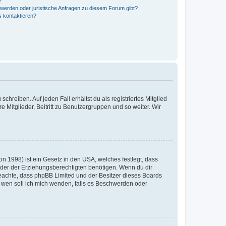
?
hwerden oder juristische Anfragen zu diesem Forum gibt?
s kontaktieren?
chreiben. Auf jeden Fall erhältst du als registriertes Mitglied
e Mitglieder, Beitritt zu Benutzergruppen und so weiter. Wir
n 1998) ist ein Gesetz in den USA, welches festlegt, dass
der der Erziehungsberechtigten benötigen. Wenn du dir
te beachte, dass phpBB Limited und der Besitzer dieses Boards
An wen soll ich mich wenden, falls es Beschwerden oder