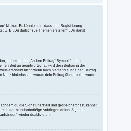
n“ klicken. Es könnte sein, dass eine Registrierung
t. Z. B. „Du darfst neue Themen erstellen“, „Du darfst
iten, indem du das „Ändere Beitrag“-Symbol für den
inen Beitrag geantwortet hat, wird dein Beitrag in der
nweis erscheint nicht, wenn noch niemand auf deinen Beitrag
ne Notiz hinterlassen, warum dein Beitrag überarbeitet wurde.
chdem du die Signatur erstellt und gespeichert hast, kannst
Bereich das standardmäßige Anhängen deiner Signatur
r anhängen“ wieder deaktivieren.