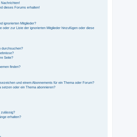
 Nachrichten!
ed dieses Forums erhalten!
d ignorierten Mitglieder?
e oder zur Liste der ignorierten Mitglieder hinzufügen oder diese
en durchsuchen?
gebnisse?
re Seite?
hemen finden?
esezeichen und einem Abonnements für ein Thema oder Forum?
a setzen oder ein Thema abonnieren?
 zulässig?
hänge erhalten?