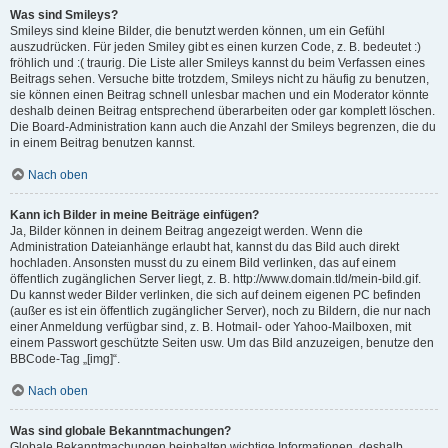
Was sind Smileys?
Smileys sind kleine Bilder, die benutzt werden können, um ein Gefühl
auszudrücken. Für jeden Smiley gibt es einen kurzen Code, z. B. bedeutet :)
fröhlich und :( traurig. Die Liste aller Smileys kannst du beim Verfassen eines
Beitrags sehen. Versuche bitte trotzdem, Smileys nicht zu häufig zu benutzen,
sie können einen Beitrag schnell unlesbar machen und ein Moderator könnte
deshalb deinen Beitrag entsprechend überarbeiten oder gar komplett löschen.
Die Board-Administration kann auch die Anzahl der Smileys begrenzen, die du
in einem Beitrag benutzen kannst.
Nach oben
Kann ich Bilder in meine Beiträge einfügen?
Ja, Bilder können in deinem Beitrag angezeigt werden. Wenn die
Administration Dateianhänge erlaubt hat, kannst du das Bild auch direkt
hochladen. Ansonsten musst du zu einem Bild verlinken, das auf einem
öffentlich zugänglichen Server liegt, z. B. http://www.domain.tld/mein-bild.gif.
Du kannst weder Bilder verlinken, die sich auf deinem eigenen PC befinden
(außer es ist ein öffentlich zugänglicher Server), noch zu Bildern, die nur nach
einer Anmeldung verfügbar sind, z. B. Hotmail- oder Yahoo-Mailboxen, mit
einem Passwort geschützte Seiten usw. Um das Bild anzuzeigen, benutze den
BBCode-Tag „[img]“.
Nach oben
Was sind globale Bekanntmachungen?
Globale Bekanntmachungen beinhalten wichtige Informationen, deshalb