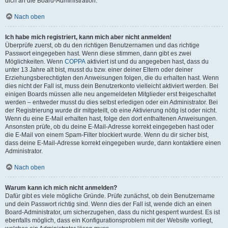
dich an die Board-Administration.
Nach oben
Ich habe mich registriert, kann mich aber nicht anmelden!
Überprüfe zuerst, ob du den richtigen Benutzernamen und das richtige
Passwort eingegeben hast. Wenn diese stimmen, dann gibt es zwei
Möglichkeiten. Wenn
COPPA
aktiviert ist und du angegeben hast, dass du
unter 13 Jahre alt bist, musst du bzw. einer deiner Eltern oder deiner
Erziehungsberechtigten den Anweisungen folgen, die du erhalten hast. Wenn
dies nicht der Fall ist, muss dein Benutzerkonto vielleicht aktiviert werden. Bei
einigen Boards müssen alle neu angemeldeten Mitglieder erst freigeschaltet
werden – entweder musst du dies selbst erledigen oder ein Administrator. Bei
der Registrierung wurde dir mitgeteilt, ob eine Aktivierung nötig ist oder nicht.
Wenn du eine E-Mail erhalten hast, folge den dort enthaltenen Anweisungen.
Ansonsten prüfe, ob du deine E-Mail-Adresse korrekt eingegeben hast oder
die E-Mail von einem Spam-Filter blockiert wurde. Wenn du dir sicher bist,
dass deine E-Mail-Adresse korrekt eingegeben wurde, dann kontaktiere einen
Administrator.
Nach oben
Warum kann ich mich nicht anmelden?
Dafür gibt es viele mögliche Gründe. Prüfe zunächst, ob dein Benutzername
und dein Passwort richtig sind. Wenn dies der Fall ist, wende dich an einen
Board-Administrator, um sicherzugehen, dass du nicht gesperrt wurdest. Es ist
ebenfalls möglich, dass ein Konfigurationsproblem mit der Website vorliegt,