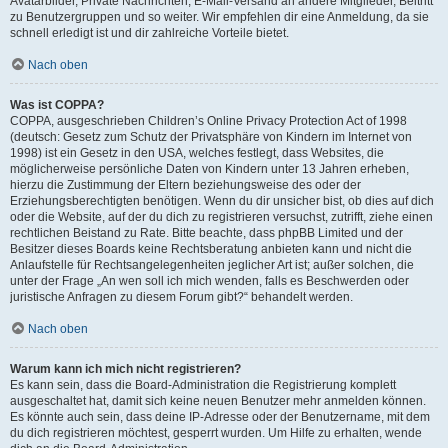
Avatarbilder, Private Nachrichten, E-Mail-Versand an andere Mitglieder, Beitritt
zu Benutzergruppen und so weiter. Wir empfehlen dir eine Anmeldung, da sie
schnell erledigt ist und dir zahlreiche Vorteile bietet.
Nach oben
Was ist COPPA?
COPPA, ausgeschrieben Children’s Online Privacy Protection Act of 1998
(deutsch: Gesetz zum Schutz der Privatsphäre von Kindern im Internet von
1998) ist ein Gesetz in den USA, welches festlegt, dass Websites, die
möglicherweise persönliche Daten von Kindern unter 13 Jahren erheben,
hierzu die Zustimmung der Eltern beziehungsweise des oder der
Erziehungsberechtigten benötigen. Wenn du dir unsicher bist, ob dies auf dich
oder die Website, auf der du dich zu registrieren versuchst, zutrifft, ziehe einen
rechtlichen Beistand zu Rate. Bitte beachte, dass phpBB Limited und der
Besitzer dieses Boards keine Rechtsberatung anbieten kann und nicht die
Anlaufstelle für Rechtsangelegenheiten jeglicher Art ist; außer solchen, die
unter der Frage „An wen soll ich mich wenden, falls es Beschwerden oder
juristische Anfragen zu diesem Forum gibt?“ behandelt werden.
Nach oben
Warum kann ich mich nicht registrieren?
Es kann sein, dass die Board-Administration die Registrierung komplett
ausgeschaltet hat, damit sich keine neuen Benutzer mehr anmelden können.
Es könnte auch sein, dass deine IP-Adresse oder der Benutzername, mit dem
du dich registrieren möchtest, gesperrt wurden. Um Hilfe zu erhalten, wende