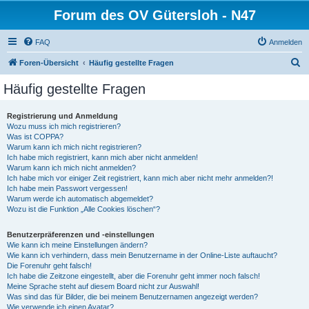
Forum des OV Gütersloh - N47
FAQ
Anmelden
S
Foren-Übersicht
Häufig gestellte Fragen
u
Häufig gestellte Fragen
c
h
Registrierung und Anmeldung
Wozu muss ich mich registrieren?
e
Was ist COPPA?
Warum kann ich mich nicht registrieren?
Ich habe mich registriert, kann mich aber nicht anmelden!
Warum kann ich mich nicht anmelden?
Ich habe mich vor einiger Zeit registriert, kann mich aber nicht mehr anmelden?!
Ich habe mein Passwort vergessen!
Warum werde ich automatisch abgemeldet?
Wozu ist die Funktion „Alle Cookies löschen“?
Benutzerpräferenzen und -einstellungen
Wie kann ich meine Einstellungen ändern?
Wie kann ich verhindern, dass mein Benutzername in der Online-Liste auftaucht?
Die Forenuhr geht falsch!
Ich habe die Zeitzone eingestellt, aber die Forenuhr geht immer noch falsch!
Meine Sprache steht auf diesem Board nicht zur Auswahl!
Was sind das für Bilder, die bei meinem Benutzernamen angezeigt werden?
Wie verwende ich einen Avatar?