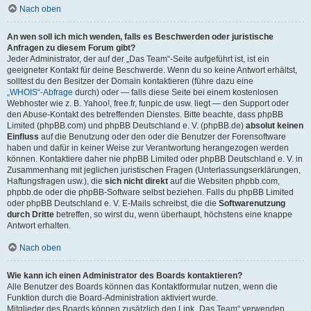
Nach oben
An wen soll ich mich wenden, falls es Beschwerden oder juristische
Anfragen zu diesem Forum gibt?
Jeder Administrator, der auf der „Das Team“-Seite aufgeführt ist, ist ein
geeigneter Kontakt für deine Beschwerde. Wenn du so keine Antwort erhältst,
solltest du den Besitzer der Domain kontaktieren (führe dazu eine
„WHOIS“-Abfrage
durch) oder — falls diese Seite bei einem kostenlosen
Webhoster wie z. B. Yahoo!, free.fr, funpic.de usw. liegt — den Support oder
den Abuse-Kontakt des betreffenden Dienstes. Bitte beachte, dass phpBB
Limited (phpBB.com) und phpBB Deutschland e. V. (phpBB.de)
absolut keinen
Einfluss
auf die Benutzung oder den oder die Benutzer der Forensoftware
haben und dafür in keiner Weise zur Verantwortung herangezogen werden
können. Kontaktiere daher nie phpBB Limited oder phpBB Deutschland e. V. in
Zusammenhang mit jeglichen juristischen Fragen (Unterlassungserklärungen,
Haftungsfragen usw.), die
sich nicht direkt
auf die Websiten phpbb.com,
phpbb.de oder die phpBB-Software selbst beziehen. Falls du phpBB Limited
oder phpBB Deutschland e. V. E-Mails schreibst, die die
Softwarenutzung
durch Dritte
betreffen, so wirst du, wenn überhaupt, höchstens eine knappe
Antwort erhalten.
Nach oben
Wie kann ich einen Administrator des Boards kontaktieren?
Alle Benutzer des Boards können das Kontaktformular nutzen, wenn die
Funktion durch die Board-Administration aktiviert wurde.
Mitglieder des Boards können zusätzlich den Link „Das Team“ verwenden.