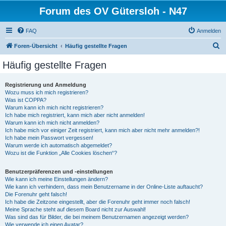
Forum des OV Gütersloh - N47
FAQ
Anmelden
S
Foren-Übersicht
Häufig gestellte Fragen
u
Häufig gestellte Fragen
c
h
Registrierung und Anmeldung
Wozu muss ich mich registrieren?
e
Was ist COPPA?
Warum kann ich mich nicht registrieren?
Ich habe mich registriert, kann mich aber nicht anmelden!
Warum kann ich mich nicht anmelden?
Ich habe mich vor einiger Zeit registriert, kann mich aber nicht mehr anmelden?!
Ich habe mein Passwort vergessen!
Warum werde ich automatisch abgemeldet?
Wozu ist die Funktion „Alle Cookies löschen“?
Benutzerpräferenzen und -einstellungen
Wie kann ich meine Einstellungen ändern?
Wie kann ich verhindern, dass mein Benutzername in der Online-Liste auftaucht?
Die Forenuhr geht falsch!
Ich habe die Zeitzone eingestellt, aber die Forenuhr geht immer noch falsch!
Meine Sprache steht auf diesem Board nicht zur Auswahl!
Was sind das für Bilder, die bei meinem Benutzernamen angezeigt werden?
Wie verwende ich einen Avatar?