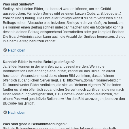
Was sind Smileys?
Smileys sind kleine Bilder, die benutzt werden können, um ein Gefühl
auszudrücken. Für jeden Smiley gibt es einen kurzen Code, z. B. bedeutet :)
fröhlich und :( traurig. Die Liste aller Smileys kannst du beim Verfassen eines
Beitrags sehen. Versuche bitte trotzdem, Smileys nicht zu häufig zu benutzen,
sie können einen Beitrag schnell unlesbar machen und ein Moderator könnte
deshalb deinen Beitrag entsprechend überarbeiten oder gar komplett löschen.
Die Board-Administration kann auch die Anzahl der Smileys begrenzen, die du
in einem Beitrag benutzen kannst.
Nach oben
Kann ich Bilder in meine Beiträge einfügen?
Ja, Bilder können in deinem Beitrag angezeigt werden. Wenn die
Administration Dateianhänge erlaubt hat, kannst du das Bild auch direkt
hochladen. Ansonsten musst du zu einem Bild verlinken, das auf einem
öffentlich zugänglichen Server liegt, z. B. http://www.domain.tld/mein-bild.gif.
Du kannst weder Bilder verlinken, die sich auf deinem eigenen PC befinden
(außer es ist ein öffentlich zugänglicher Server), noch zu Bildern, die nur nach
einer Anmeldung verfügbar sind, z. B. Hotmail- oder Yahoo-Mailboxen, mit
einem Passwort geschützte Seiten usw. Um das Bild anzuzeigen, benutze den
BBCode-Tag „[img]“.
Nach oben
Was sind globale Bekanntmachungen?
Globale Bekanntmachungen beinhalten wichtige Informationen, deshalb