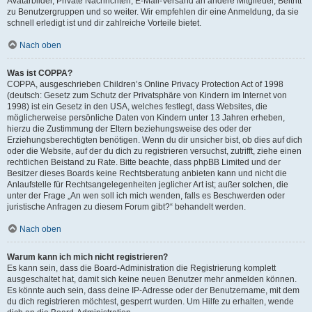
Avatarbilder, Private Nachrichten, E-Mail-Versand an andere Mitglieder, Beitritt
zu Benutzergruppen und so weiter. Wir empfehlen dir eine Anmeldung, da sie
schnell erledigt ist und dir zahlreiche Vorteile bietet.
Nach oben
Was ist COPPA?
COPPA, ausgeschrieben Children’s Online Privacy Protection Act of 1998
(deutsch: Gesetz zum Schutz der Privatsphäre von Kindern im Internet von
1998) ist ein Gesetz in den USA, welches festlegt, dass Websites, die
möglicherweise persönliche Daten von Kindern unter 13 Jahren erheben,
hierzu die Zustimmung der Eltern beziehungsweise des oder der
Erziehungsberechtigten benötigen. Wenn du dir unsicher bist, ob dies auf dich
oder die Website, auf der du dich zu registrieren versuchst, zutrifft, ziehe einen
rechtlichen Beistand zu Rate. Bitte beachte, dass phpBB Limited und der
Besitzer dieses Boards keine Rechtsberatung anbieten kann und nicht die
Anlaufstelle für Rechtsangelegenheiten jeglicher Art ist; außer solchen, die
unter der Frage „An wen soll ich mich wenden, falls es Beschwerden oder
juristische Anfragen zu diesem Forum gibt?“ behandelt werden.
Nach oben
Warum kann ich mich nicht registrieren?
Es kann sein, dass die Board-Administration die Registrierung komplett
ausgeschaltet hat, damit sich keine neuen Benutzer mehr anmelden können.
Es könnte auch sein, dass deine IP-Adresse oder der Benutzername, mit dem
du dich registrieren möchtest, gesperrt wurden. Um Hilfe zu erhalten, wende