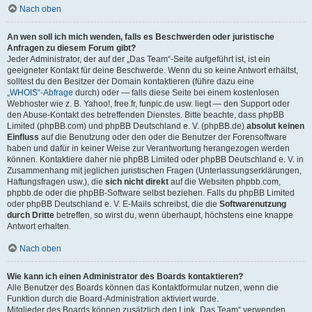
Nach oben
An wen soll ich mich wenden, falls es Beschwerden oder juristische
Anfragen zu diesem Forum gibt?
Jeder Administrator, der auf der „Das Team“-Seite aufgeführt ist, ist ein
geeigneter Kontakt für deine Beschwerde. Wenn du so keine Antwort erhältst,
solltest du den Besitzer der Domain kontaktieren (führe dazu eine
„WHOIS“-Abfrage
durch) oder — falls diese Seite bei einem kostenlosen
Webhoster wie z. B. Yahoo!, free.fr, funpic.de usw. liegt — den Support oder
den Abuse-Kontakt des betreffenden Dienstes. Bitte beachte, dass phpBB
Limited (phpBB.com) und phpBB Deutschland e. V. (phpBB.de)
absolut keinen
Einfluss
auf die Benutzung oder den oder die Benutzer der Forensoftware
haben und dafür in keiner Weise zur Verantwortung herangezogen werden
können. Kontaktiere daher nie phpBB Limited oder phpBB Deutschland e. V. in
Zusammenhang mit jeglichen juristischen Fragen (Unterlassungserklärungen,
Haftungsfragen usw.), die
sich nicht direkt
auf die Websiten phpbb.com,
phpbb.de oder die phpBB-Software selbst beziehen. Falls du phpBB Limited
oder phpBB Deutschland e. V. E-Mails schreibst, die die
Softwarenutzung
durch Dritte
betreffen, so wirst du, wenn überhaupt, höchstens eine knappe
Antwort erhalten.
Nach oben
Wie kann ich einen Administrator des Boards kontaktieren?
Alle Benutzer des Boards können das Kontaktformular nutzen, wenn die
Funktion durch die Board-Administration aktiviert wurde.
Mitglieder des Boards können zusätzlich den Link „Das Team“ verwenden.