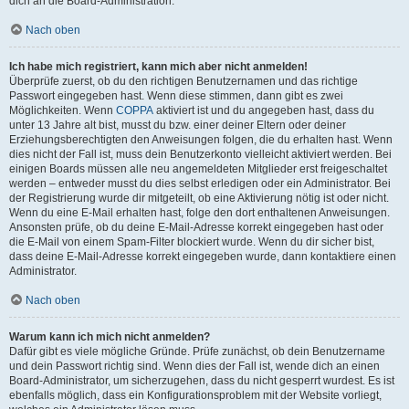
dich an die Board-Administration.
Nach oben
Ich habe mich registriert, kann mich aber nicht anmelden!
Überprüfe zuerst, ob du den richtigen Benutzernamen und das richtige
Passwort eingegeben hast. Wenn diese stimmen, dann gibt es zwei
Möglichkeiten. Wenn
COPPA
aktiviert ist und du angegeben hast, dass du
unter 13 Jahre alt bist, musst du bzw. einer deiner Eltern oder deiner
Erziehungsberechtigten den Anweisungen folgen, die du erhalten hast. Wenn
dies nicht der Fall ist, muss dein Benutzerkonto vielleicht aktiviert werden. Bei
einigen Boards müssen alle neu angemeldeten Mitglieder erst freigeschaltet
werden – entweder musst du dies selbst erledigen oder ein Administrator. Bei
der Registrierung wurde dir mitgeteilt, ob eine Aktivierung nötig ist oder nicht.
Wenn du eine E-Mail erhalten hast, folge den dort enthaltenen Anweisungen.
Ansonsten prüfe, ob du deine E-Mail-Adresse korrekt eingegeben hast oder
die E-Mail von einem Spam-Filter blockiert wurde. Wenn du dir sicher bist,
dass deine E-Mail-Adresse korrekt eingegeben wurde, dann kontaktiere einen
Administrator.
Nach oben
Warum kann ich mich nicht anmelden?
Dafür gibt es viele mögliche Gründe. Prüfe zunächst, ob dein Benutzername
und dein Passwort richtig sind. Wenn dies der Fall ist, wende dich an einen
Board-Administrator, um sicherzugehen, dass du nicht gesperrt wurdest. Es ist
ebenfalls möglich, dass ein Konfigurationsproblem mit der Website vorliegt,