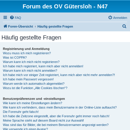
Forum des OV Gütersloh - N47
FAQ
Anmelden
S
Foren-Übersicht
Häufig gestellte Fragen
u
Häufig gestellte Fragen
c
h
Registrierung und Anmeldung
Wozu muss ich mich registrieren?
e
Was ist COPPA?
Warum kann ich mich nicht registrieren?
Ich habe mich registriert, kann mich aber nicht anmelden!
Warum kann ich mich nicht anmelden?
Ich habe mich vor einiger Zeit registriert, kann mich aber nicht mehr anmelden?!
Ich habe mein Passwort vergessen!
Warum werde ich automatisch abgemeldet?
Wozu ist die Funktion „Alle Cookies löschen“?
Benutzerpräferenzen und -einstellungen
Wie kann ich meine Einstellungen ändern?
Wie kann ich verhindern, dass mein Benutzername in der Online-Liste auftaucht?
Die Forenuhr geht falsch!
Ich habe die Zeitzone eingestellt, aber die Forenuhr geht immer noch falsch!
Meine Sprache steht auf diesem Board nicht zur Auswahl!
Was sind das für Bilder, die bei meinem Benutzernamen angezeigt werden?
Wie verwende ich einen Avatar?