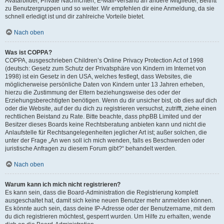
Avatarbilder, Private Nachrichten, E-Mail-Versand an andere Mitglieder, Beitritt
zu Benutzergruppen und so weiter. Wir empfehlen dir eine Anmeldung, da sie
schnell erledigt ist und dir zahlreiche Vorteile bietet.
Nach oben
Was ist COPPA?
COPPA, ausgeschrieben Children’s Online Privacy Protection Act of 1998
(deutsch: Gesetz zum Schutz der Privatsphäre von Kindern im Internet von
1998) ist ein Gesetz in den USA, welches festlegt, dass Websites, die
möglicherweise persönliche Daten von Kindern unter 13 Jahren erheben,
hierzu die Zustimmung der Eltern beziehungsweise des oder der
Erziehungsberechtigten benötigen. Wenn du dir unsicher bist, ob dies auf dich
oder die Website, auf der du dich zu registrieren versuchst, zutrifft, ziehe einen
rechtlichen Beistand zu Rate. Bitte beachte, dass phpBB Limited und der
Besitzer dieses Boards keine Rechtsberatung anbieten kann und nicht die
Anlaufstelle für Rechtsangelegenheiten jeglicher Art ist; außer solchen, die
unter der Frage „An wen soll ich mich wenden, falls es Beschwerden oder
juristische Anfragen zu diesem Forum gibt?“ behandelt werden.
Nach oben
Warum kann ich mich nicht registrieren?
Es kann sein, dass die Board-Administration die Registrierung komplett
ausgeschaltet hat, damit sich keine neuen Benutzer mehr anmelden können.
Es könnte auch sein, dass deine IP-Adresse oder der Benutzername, mit dem
du dich registrieren möchtest, gesperrt wurden. Um Hilfe zu erhalten, wende