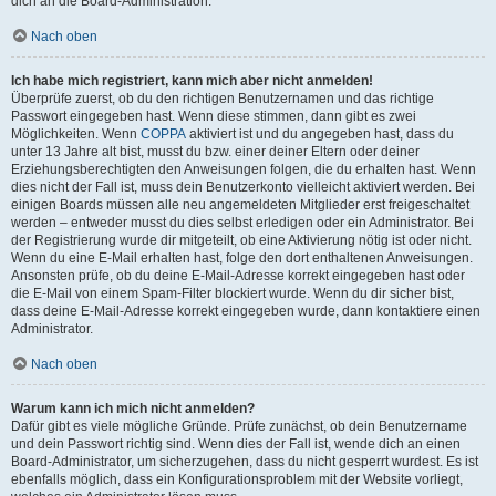
dich an die Board-Administration.
Nach oben
Ich habe mich registriert, kann mich aber nicht anmelden!
Überprüfe zuerst, ob du den richtigen Benutzernamen und das richtige
Passwort eingegeben hast. Wenn diese stimmen, dann gibt es zwei
Möglichkeiten. Wenn
COPPA
aktiviert ist und du angegeben hast, dass du
unter 13 Jahre alt bist, musst du bzw. einer deiner Eltern oder deiner
Erziehungsberechtigten den Anweisungen folgen, die du erhalten hast. Wenn
dies nicht der Fall ist, muss dein Benutzerkonto vielleicht aktiviert werden. Bei
einigen Boards müssen alle neu angemeldeten Mitglieder erst freigeschaltet
werden – entweder musst du dies selbst erledigen oder ein Administrator. Bei
der Registrierung wurde dir mitgeteilt, ob eine Aktivierung nötig ist oder nicht.
Wenn du eine E-Mail erhalten hast, folge den dort enthaltenen Anweisungen.
Ansonsten prüfe, ob du deine E-Mail-Adresse korrekt eingegeben hast oder
die E-Mail von einem Spam-Filter blockiert wurde. Wenn du dir sicher bist,
dass deine E-Mail-Adresse korrekt eingegeben wurde, dann kontaktiere einen
Administrator.
Nach oben
Warum kann ich mich nicht anmelden?
Dafür gibt es viele mögliche Gründe. Prüfe zunächst, ob dein Benutzername
und dein Passwort richtig sind. Wenn dies der Fall ist, wende dich an einen
Board-Administrator, um sicherzugehen, dass du nicht gesperrt wurdest. Es ist
ebenfalls möglich, dass ein Konfigurationsproblem mit der Website vorliegt,