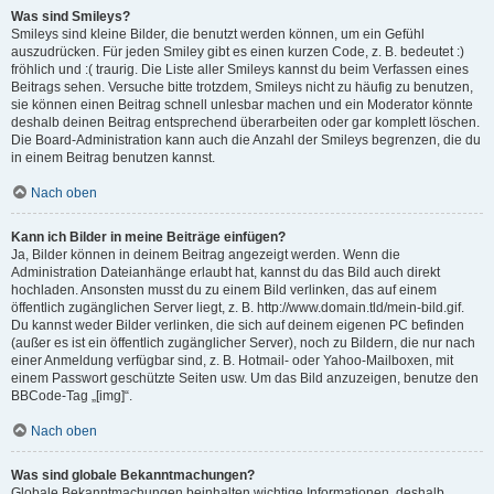
Was sind Smileys?
Smileys sind kleine Bilder, die benutzt werden können, um ein Gefühl
auszudrücken. Für jeden Smiley gibt es einen kurzen Code, z. B. bedeutet :)
fröhlich und :( traurig. Die Liste aller Smileys kannst du beim Verfassen eines
Beitrags sehen. Versuche bitte trotzdem, Smileys nicht zu häufig zu benutzen,
sie können einen Beitrag schnell unlesbar machen und ein Moderator könnte
deshalb deinen Beitrag entsprechend überarbeiten oder gar komplett löschen.
Die Board-Administration kann auch die Anzahl der Smileys begrenzen, die du
in einem Beitrag benutzen kannst.
Nach oben
Kann ich Bilder in meine Beiträge einfügen?
Ja, Bilder können in deinem Beitrag angezeigt werden. Wenn die
Administration Dateianhänge erlaubt hat, kannst du das Bild auch direkt
hochladen. Ansonsten musst du zu einem Bild verlinken, das auf einem
öffentlich zugänglichen Server liegt, z. B. http://www.domain.tld/mein-bild.gif.
Du kannst weder Bilder verlinken, die sich auf deinem eigenen PC befinden
(außer es ist ein öffentlich zugänglicher Server), noch zu Bildern, die nur nach
einer Anmeldung verfügbar sind, z. B. Hotmail- oder Yahoo-Mailboxen, mit
einem Passwort geschützte Seiten usw. Um das Bild anzuzeigen, benutze den
BBCode-Tag „[img]“.
Nach oben
Was sind globale Bekanntmachungen?
Globale Bekanntmachungen beinhalten wichtige Informationen, deshalb