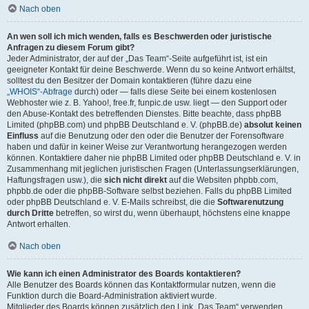
Nach oben
An wen soll ich mich wenden, falls es Beschwerden oder juristische
Anfragen zu diesem Forum gibt?
Jeder Administrator, der auf der „Das Team“-Seite aufgeführt ist, ist ein
geeigneter Kontakt für deine Beschwerde. Wenn du so keine Antwort erhältst,
solltest du den Besitzer der Domain kontaktieren (führe dazu eine
„WHOIS“-Abfrage
durch) oder — falls diese Seite bei einem kostenlosen
Webhoster wie z. B. Yahoo!, free.fr, funpic.de usw. liegt — den Support oder
den Abuse-Kontakt des betreffenden Dienstes. Bitte beachte, dass phpBB
Limited (phpBB.com) und phpBB Deutschland e. V. (phpBB.de)
absolut keinen
Einfluss
auf die Benutzung oder den oder die Benutzer der Forensoftware
haben und dafür in keiner Weise zur Verantwortung herangezogen werden
können. Kontaktiere daher nie phpBB Limited oder phpBB Deutschland e. V. in
Zusammenhang mit jeglichen juristischen Fragen (Unterlassungserklärungen,
Haftungsfragen usw.), die
sich nicht direkt
auf die Websiten phpbb.com,
phpbb.de oder die phpBB-Software selbst beziehen. Falls du phpBB Limited
oder phpBB Deutschland e. V. E-Mails schreibst, die die
Softwarenutzung
durch Dritte
betreffen, so wirst du, wenn überhaupt, höchstens eine knappe
Antwort erhalten.
Nach oben
Wie kann ich einen Administrator des Boards kontaktieren?
Alle Benutzer des Boards können das Kontaktformular nutzen, wenn die
Funktion durch die Board-Administration aktiviert wurde.
Mitglieder des Boards können zusätzlich den Link „Das Team“ verwenden.