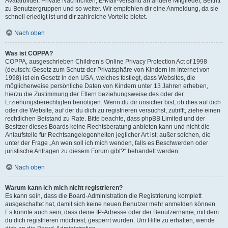
Avatarbilder, Private Nachrichten, E-Mail-Versand an andere Mitglieder, Beitritt
zu Benutzergruppen und so weiter. Wir empfehlen dir eine Anmeldung, da sie
schnell erledigt ist und dir zahlreiche Vorteile bietet.
Nach oben
Was ist COPPA?
COPPA, ausgeschrieben Children’s Online Privacy Protection Act of 1998
(deutsch: Gesetz zum Schutz der Privatsphäre von Kindern im Internet von
1998) ist ein Gesetz in den USA, welches festlegt, dass Websites, die
möglicherweise persönliche Daten von Kindern unter 13 Jahren erheben,
hierzu die Zustimmung der Eltern beziehungsweise des oder der
Erziehungsberechtigten benötigen. Wenn du dir unsicher bist, ob dies auf dich
oder die Website, auf der du dich zu registrieren versuchst, zutrifft, ziehe einen
rechtlichen Beistand zu Rate. Bitte beachte, dass phpBB Limited und der
Besitzer dieses Boards keine Rechtsberatung anbieten kann und nicht die
Anlaufstelle für Rechtsangelegenheiten jeglicher Art ist; außer solchen, die
unter der Frage „An wen soll ich mich wenden, falls es Beschwerden oder
juristische Anfragen zu diesem Forum gibt?“ behandelt werden.
Nach oben
Warum kann ich mich nicht registrieren?
Es kann sein, dass die Board-Administration die Registrierung komplett
ausgeschaltet hat, damit sich keine neuen Benutzer mehr anmelden können.
Es könnte auch sein, dass deine IP-Adresse oder der Benutzername, mit dem
du dich registrieren möchtest, gesperrt wurden. Um Hilfe zu erhalten, wende