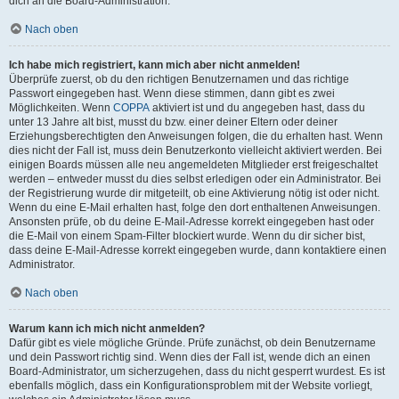
dich an die Board-Administration.
Nach oben
Ich habe mich registriert, kann mich aber nicht anmelden!
Überprüfe zuerst, ob du den richtigen Benutzernamen und das richtige
Passwort eingegeben hast. Wenn diese stimmen, dann gibt es zwei
Möglichkeiten. Wenn
COPPA
aktiviert ist und du angegeben hast, dass du
unter 13 Jahre alt bist, musst du bzw. einer deiner Eltern oder deiner
Erziehungsberechtigten den Anweisungen folgen, die du erhalten hast. Wenn
dies nicht der Fall ist, muss dein Benutzerkonto vielleicht aktiviert werden. Bei
einigen Boards müssen alle neu angemeldeten Mitglieder erst freigeschaltet
werden – entweder musst du dies selbst erledigen oder ein Administrator. Bei
der Registrierung wurde dir mitgeteilt, ob eine Aktivierung nötig ist oder nicht.
Wenn du eine E-Mail erhalten hast, folge den dort enthaltenen Anweisungen.
Ansonsten prüfe, ob du deine E-Mail-Adresse korrekt eingegeben hast oder
die E-Mail von einem Spam-Filter blockiert wurde. Wenn du dir sicher bist,
dass deine E-Mail-Adresse korrekt eingegeben wurde, dann kontaktiere einen
Administrator.
Nach oben
Warum kann ich mich nicht anmelden?
Dafür gibt es viele mögliche Gründe. Prüfe zunächst, ob dein Benutzername
und dein Passwort richtig sind. Wenn dies der Fall ist, wende dich an einen
Board-Administrator, um sicherzugehen, dass du nicht gesperrt wurdest. Es ist
ebenfalls möglich, dass ein Konfigurationsproblem mit der Website vorliegt,