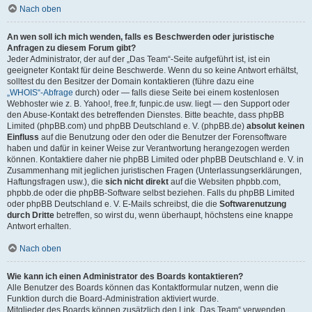
Nach oben
An wen soll ich mich wenden, falls es Beschwerden oder juristische
Anfragen zu diesem Forum gibt?
Jeder Administrator, der auf der „Das Team“-Seite aufgeführt ist, ist ein
geeigneter Kontakt für deine Beschwerde. Wenn du so keine Antwort erhältst,
solltest du den Besitzer der Domain kontaktieren (führe dazu eine
„WHOIS“-Abfrage
durch) oder — falls diese Seite bei einem kostenlosen
Webhoster wie z. B. Yahoo!, free.fr, funpic.de usw. liegt — den Support oder
den Abuse-Kontakt des betreffenden Dienstes. Bitte beachte, dass phpBB
Limited (phpBB.com) und phpBB Deutschland e. V. (phpBB.de)
absolut keinen
Einfluss
auf die Benutzung oder den oder die Benutzer der Forensoftware
haben und dafür in keiner Weise zur Verantwortung herangezogen werden
können. Kontaktiere daher nie phpBB Limited oder phpBB Deutschland e. V. in
Zusammenhang mit jeglichen juristischen Fragen (Unterlassungserklärungen,
Haftungsfragen usw.), die
sich nicht direkt
auf die Websiten phpbb.com,
phpbb.de oder die phpBB-Software selbst beziehen. Falls du phpBB Limited
oder phpBB Deutschland e. V. E-Mails schreibst, die die
Softwarenutzung
durch Dritte
betreffen, so wirst du, wenn überhaupt, höchstens eine knappe
Antwort erhalten.
Nach oben
Wie kann ich einen Administrator des Boards kontaktieren?
Alle Benutzer des Boards können das Kontaktformular nutzen, wenn die
Funktion durch die Board-Administration aktiviert wurde.
Mitglieder des Boards können zusätzlich den Link „Das Team“ verwenden.