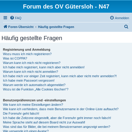
Forum des OV Gütersloh - N47
FAQ
Anmelden
S
Foren-Übersicht
Häufig gestellte Fragen
u
Häufig gestellte Fragen
c
h
Registrierung und Anmeldung
Wozu muss ich mich registrieren?
e
Was ist COPPA?
Warum kann ich mich nicht registrieren?
Ich habe mich registriert, kann mich aber nicht anmelden!
Warum kann ich mich nicht anmelden?
Ich habe mich vor einiger Zeit registriert, kann mich aber nicht mehr anmelden?!
Ich habe mein Passwort vergessen!
Warum werde ich automatisch abgemeldet?
Wozu ist die Funktion „Alle Cookies löschen“?
Benutzerpräferenzen und -einstellungen
Wie kann ich meine Einstellungen ändern?
Wie kann ich verhindern, dass mein Benutzername in der Online-Liste auftaucht?
Die Forenuhr geht falsch!
Ich habe die Zeitzone eingestellt, aber die Forenuhr geht immer noch falsch!
Meine Sprache steht auf diesem Board nicht zur Auswahl!
Was sind das für Bilder, die bei meinem Benutzernamen angezeigt werden?
Wie verwende ich einen Avatar?