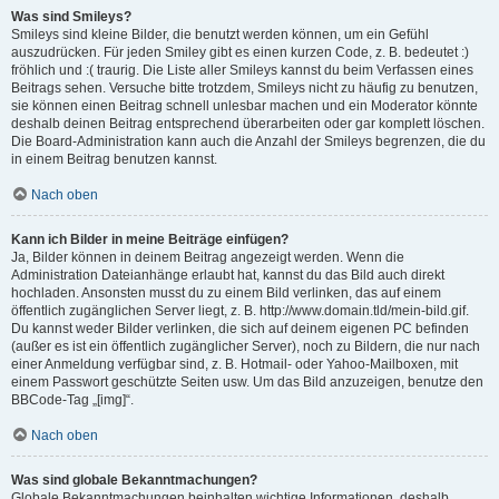
Was sind Smileys?
Smileys sind kleine Bilder, die benutzt werden können, um ein Gefühl
auszudrücken. Für jeden Smiley gibt es einen kurzen Code, z. B. bedeutet :)
fröhlich und :( traurig. Die Liste aller Smileys kannst du beim Verfassen eines
Beitrags sehen. Versuche bitte trotzdem, Smileys nicht zu häufig zu benutzen,
sie können einen Beitrag schnell unlesbar machen und ein Moderator könnte
deshalb deinen Beitrag entsprechend überarbeiten oder gar komplett löschen.
Die Board-Administration kann auch die Anzahl der Smileys begrenzen, die du
in einem Beitrag benutzen kannst.
Nach oben
Kann ich Bilder in meine Beiträge einfügen?
Ja, Bilder können in deinem Beitrag angezeigt werden. Wenn die
Administration Dateianhänge erlaubt hat, kannst du das Bild auch direkt
hochladen. Ansonsten musst du zu einem Bild verlinken, das auf einem
öffentlich zugänglichen Server liegt, z. B. http://www.domain.tld/mein-bild.gif.
Du kannst weder Bilder verlinken, die sich auf deinem eigenen PC befinden
(außer es ist ein öffentlich zugänglicher Server), noch zu Bildern, die nur nach
einer Anmeldung verfügbar sind, z. B. Hotmail- oder Yahoo-Mailboxen, mit
einem Passwort geschützte Seiten usw. Um das Bild anzuzeigen, benutze den
BBCode-Tag „[img]“.
Nach oben
Was sind globale Bekanntmachungen?
Globale Bekanntmachungen beinhalten wichtige Informationen, deshalb