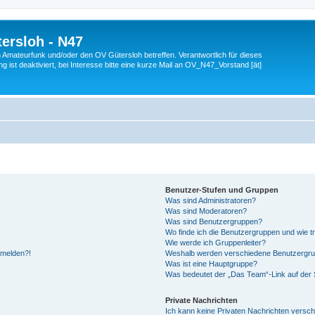
ersloh - N47
en Amateurfunk und/oder den OV Gütersloh betreffen. Verantwortlich für dieses
 ist deaktiviert, bei Interesse bitte eine kurze Mail an OV_N47_Vorstand [ät]
Benutzer-Stufen und Gruppen
Was sind Administratoren?
Was sind Moderatoren?
Was sind Benutzergruppen?
Wo finde ich die Benutzergruppen und wie tr
Wie werde ich Gruppenleiter?
anmelden?!
Weshalb werden verschiedene Benutzergrupp
Was ist eine Hauptgruppe?
Was bedeutet der „Das Team“-Link auf der S
Private Nachrichten
Ich kann keine Privaten Nachrichten versch