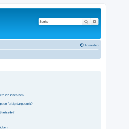
Suche
Erweiterte Suche
Anmelden
ete ich ihnen bei?
en farbig dargestellt?
tartseite?
icken!