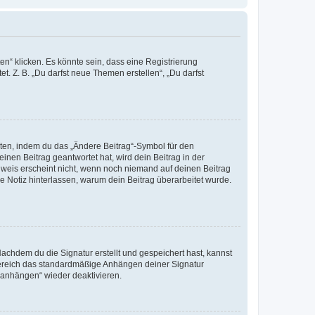
n“ klicken. Es könnte sein, dass eine Registrierung
t. Z. B. „Du darfst neue Themen erstellen“, „Du darfst
iten, indem du das „Ändere Beitrag“-Symbol für den
inen Beitrag geantwortet hat, wird dein Beitrag in der
nweis erscheint nicht, wenn noch niemand auf deinen Beitrag
ne Notiz hinterlassen, warum dein Beitrag überarbeitet wurde.
chdem du die Signatur erstellt und gespeichert hast, kannst
Bereich das standardmäßige Anhängen deiner Signatur
r anhängen“ wieder deaktivieren.