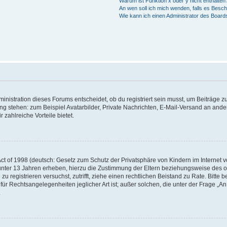
Warum ist Funktion x oder y nicht enthalten
An wen soll ich mich wenden, falls es Besc
Wie kann ich einen Administrator des Board
istration dieses Forums entscheidet, ob du registriert sein musst, um Beiträge zu s
ung stehen: zum Beispiel Avatarbilder, Private Nachrichten, E-Mail-Versand an ander
 zahlreiche Vorteile bietet.
t of 1998 (deutsch: Gesetz zum Schutz der Privatsphäre von Kindern im Internet vo
unter 13 Jahren erheben, hierzu die Zustimmung der Eltern beziehungsweise des o
h zu registrieren versuchst, zutrifft, ziehe einen rechtlichen Beistand zu Rate. Bit
für Rechtsangelegenheiten jeglicher Art ist; außer solchen, die unter der Frage „
.