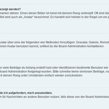
gezeigt werden?
amen stehen. Eines dieser Bilder ist meist mit deinem Rang verknüpft: Oft sind di
ld wird auch als „Avatar“ bezeichnet. Es handelt sich hierbei in der Regel um ein
 Avatar über eine der folgenden vier Methoden hinzufügen: Gravatar, Galerie, Rem
en Avatar benutzen kannst, solltest du die Board-Administration kontaktieren.
viele Beiträge du bislang erstellt hast oder identifizieren bestimmte Benutzer w
 Board-Administration festgelegt wurden. Bitte schreibe keine sinnlosen Beiträge
wird deinen Rang unter Umständen einfach wieder zurücksetzen.
rde ich aufgefordert, mich anzumelden.
ion für Nachrichten an andere Benutzer nutzen, falls diese von der Board-Administ