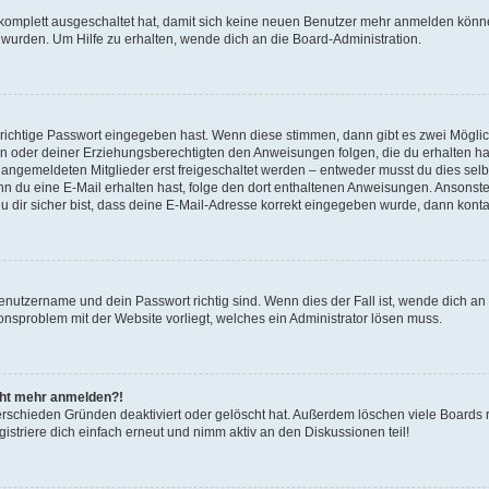
g komplett ausgeschaltet hat, damit sich keine neuen Benutzer mehr anmelden könn
 wurden. Um Hilfe zu erhalten, wende dich an die Board-Administration.
 richtige Passwort eingegeben hast. Wenn diese stimmen, dann gibt es zwei Mögl
tern oder deiner Erziehungsberechtigten den Anweisungen folgen, die du erhalten ha
u angemeldeten Mitglieder erst freigeschaltet werden – entweder musst du dies selbs
. Wenn du eine E-Mail erhalten hast, folge den dort enthaltenen Anweisungen. Ansons
 dir sicher bist, dass deine E-Mail-Adresse korrekt eingegeben wurde, dann kontak
Benutzername und dein Passwort richtig sind. Wenn dies der Fall ist, wende dich a
ionsproblem mit der Website vorliegt, welches ein Administrator lösen muss.
icht mehr anmelden?!
erschieden Gründen deaktiviert oder gelöscht hat. Außerdem löschen viele Boards r
triere dich einfach erneut und nimm aktiv an den Diskussionen teil!