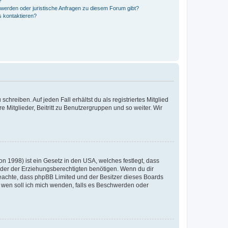
?
hwerden oder juristische Anfragen zu diesem Forum gibt?
s kontaktieren?
chreiben. Auf jeden Fall erhältst du als registriertes Mitglied
e Mitglieder, Beitritt zu Benutzergruppen und so weiter. Wir
n 1998) ist ein Gesetz in den USA, welches festlegt, dass
der der Erziehungsberechtigten benötigen. Wenn du dir
te beachte, dass phpBB Limited und der Besitzer dieses Boards
An wen soll ich mich wenden, falls es Beschwerden oder