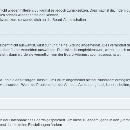
 nicht wieder mitteilen, du kannst es jedoch zurücksetzen. Dies machst du, indem 
 dich schnell wieder anmelden können.
ückzusetzen, so wende dich an die Board-Administration.
en“ nicht auswählst, wirst du nur für eine Sitzung angemeldet. Dies verhindert 
leiben“ beim Anmelden auswählen. Dies ist nicht empfehlenswert, wenn du dich an
 steht, dann wurde sie vermutlich von der Board-Administration ausgeschaltet.
 hat und die dafür sorgen, dass du im Forum angemeldet bleibst. Außerdem ermögli
tiviert wurden. Wenn du Probleme bei der An- oder Abmeldung hast, kann es helfen
n in der Datenbank des Boards gespeichert. Um diese zu ändern, gehe in den „Persö
nst du alle deine Einstellungen ändern.