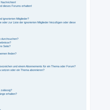
 Nachrichten!
ed dieses Forums erhalten!
d ignorierten Mitglieder?
e oder zur Liste der ignorierten Mitglieder hinzufügen oder diese
en durchsuchen?
gebnisse?
re Seite?
hemen finden?
esezeichen und einem Abonnements für ein Thema oder Forum?
a setzen oder ein Thema abonnieren?
 zulässig?
hänge erhalten?