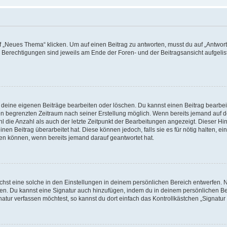
„Neues Thema“ klicken. Um auf einen Beitrag zu antworten, musst du auf „Antworte
e Berechtigungen sind jeweils am Ende der Foren- und der Beitragsansicht aufgeliste
r deine eigenen Beiträge bearbeiten oder löschen. Du kannst einen Beitrag bearbe
inen begrenzten Zeitraum nach seiner Erstellung möglich. Wenn bereits jemand auf de
 die Anzahl als auch der letzte Zeitpunkt der Bearbeitungen angezeigt. Dieser Hi
en Beitrag überarbeitet hat. Diese können jedoch, falls sie es für nötig halten, ei
hen können, wenn bereits jemand darauf geantwortet hat.
st eine solche in den Einstellungen in deinem persönlichen Bereich entwerfen. Na
eren. Du kannst eine Signatur auch hinzufügen, indem du in deinem persönlichen 
atur verfassen möchtest, so kannst du dort einfach das Kontrollkästchen „Signatu