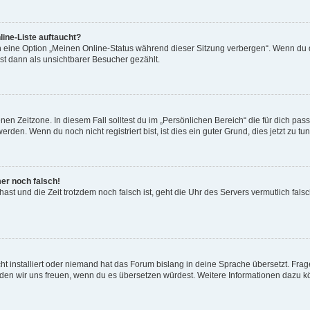
ine-Liste auftaucht?
n eine Option „Meinen Online-Status während dieser Sitzung verbergen“. Wenn du d
st dann als unsichtbarer Besucher gezählt.
en Zeitzone. In diesem Fall solltest du im „Persönlichen Bereich“ die für dich passe
den. Wenn du noch nicht registriert bist, ist dies ein guter Grund, dies jetzt zu tun
mer noch falsch!
t hast und die Zeit trotzdem noch falsch ist, geht die Uhr des Servers vermutlich fal
t installiert oder niemand hat das Forum bislang in deine Sprache übersetzt. Frag
, würden wir uns freuen, wenn du es übersetzen würdest. Weitere Informationen dazu