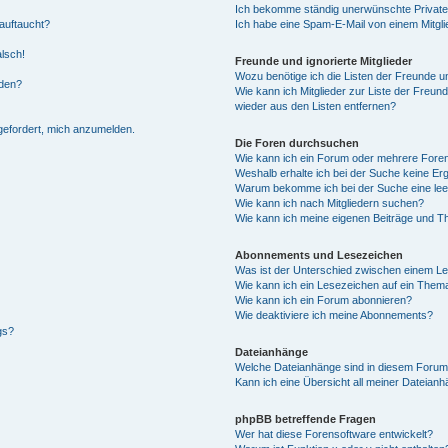
Ich bekomme ständig unerwünschte Private
auftaucht?
Ich habe eine Spam-E-Mail von einem Mitgli
alsch!
Freunde und ignorierte Mitglieder
Wozu benötige ich die Listen der Freunde un
rden?
Wie kann ich Mitglieder zur Liste der Freund
wieder aus den Listen entfernen?
fgefordert, mich anzumelden.
Die Foren durchsuchen
Wie kann ich ein Forum oder mehrere For
Weshalb erhalte ich bei der Suche keine Er
Warum bekomme ich bei der Suche eine lee
Wie kann ich nach Mitgliedern suchen?
Wie kann ich meine eigenen Beiträge und T
Abonnements und Lesezeichen
Was ist der Unterschied zwischen einem L
Wie kann ich ein Lesezeichen auf ein Them
Wie kann ich ein Forum abonnieren?
Wie deaktiviere ich meine Abonnements?
gs?
Dateianhänge
Welche Dateianhänge sind in diesem Forum
Kann ich eine Übersicht all meiner Dateian
phpBB betreffende Fragen
Wer hat diese Forensoftware entwickelt?