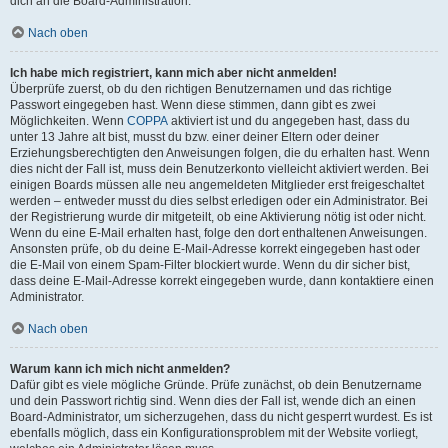
dich an die Board-Administration.
Nach oben
Ich habe mich registriert, kann mich aber nicht anmelden!
Überprüfe zuerst, ob du den richtigen Benutzernamen und das richtige
Passwort eingegeben hast. Wenn diese stimmen, dann gibt es zwei
Möglichkeiten. Wenn
COPPA
aktiviert ist und du angegeben hast, dass du
unter 13 Jahre alt bist, musst du bzw. einer deiner Eltern oder deiner
Erziehungsberechtigten den Anweisungen folgen, die du erhalten hast. Wenn
dies nicht der Fall ist, muss dein Benutzerkonto vielleicht aktiviert werden. Bei
einigen Boards müssen alle neu angemeldeten Mitglieder erst freigeschaltet
werden – entweder musst du dies selbst erledigen oder ein Administrator. Bei
der Registrierung wurde dir mitgeteilt, ob eine Aktivierung nötig ist oder nicht.
Wenn du eine E-Mail erhalten hast, folge den dort enthaltenen Anweisungen.
Ansonsten prüfe, ob du deine E-Mail-Adresse korrekt eingegeben hast oder
die E-Mail von einem Spam-Filter blockiert wurde. Wenn du dir sicher bist,
dass deine E-Mail-Adresse korrekt eingegeben wurde, dann kontaktiere einen
Administrator.
Nach oben
Warum kann ich mich nicht anmelden?
Dafür gibt es viele mögliche Gründe. Prüfe zunächst, ob dein Benutzername
und dein Passwort richtig sind. Wenn dies der Fall ist, wende dich an einen
Board-Administrator, um sicherzugehen, dass du nicht gesperrt wurdest. Es ist
ebenfalls möglich, dass ein Konfigurationsproblem mit der Website vorliegt,