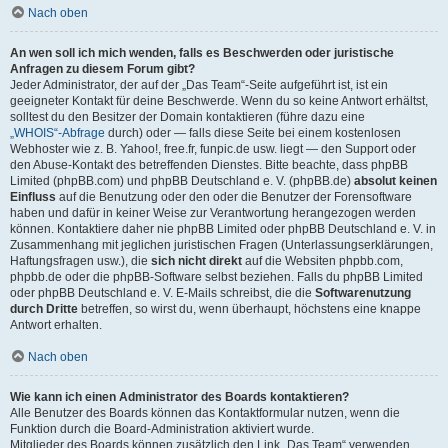
Nach oben
An wen soll ich mich wenden, falls es Beschwerden oder juristische
Anfragen zu diesem Forum gibt?
Jeder Administrator, der auf der „Das Team“-Seite aufgeführt ist, ist ein
geeigneter Kontakt für deine Beschwerde. Wenn du so keine Antwort erhältst,
solltest du den Besitzer der Domain kontaktieren (führe dazu eine
„WHOIS“-Abfrage
durch) oder — falls diese Seite bei einem kostenlosen
Webhoster wie z. B. Yahoo!, free.fr, funpic.de usw. liegt — den Support oder
den Abuse-Kontakt des betreffenden Dienstes. Bitte beachte, dass phpBB
Limited (phpBB.com) und phpBB Deutschland e. V. (phpBB.de)
absolut keinen
Einfluss
auf die Benutzung oder den oder die Benutzer der Forensoftware
haben und dafür in keiner Weise zur Verantwortung herangezogen werden
können. Kontaktiere daher nie phpBB Limited oder phpBB Deutschland e. V. in
Zusammenhang mit jeglichen juristischen Fragen (Unterlassungserklärungen,
Haftungsfragen usw.), die
sich nicht direkt
auf die Websiten phpbb.com,
phpbb.de oder die phpBB-Software selbst beziehen. Falls du phpBB Limited
oder phpBB Deutschland e. V. E-Mails schreibst, die die
Softwarenutzung
durch Dritte
betreffen, so wirst du, wenn überhaupt, höchstens eine knappe
Antwort erhalten.
Nach oben
Wie kann ich einen Administrator des Boards kontaktieren?
Alle Benutzer des Boards können das Kontaktformular nutzen, wenn die
Funktion durch die Board-Administration aktiviert wurde.
Mitglieder des Boards können zusätzlich den Link „Das Team“ verwenden.