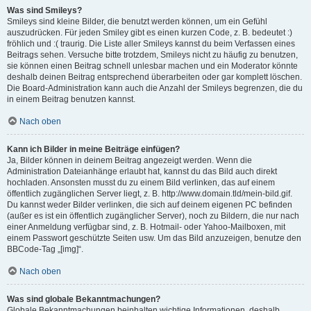
Was sind Smileys?
Smileys sind kleine Bilder, die benutzt werden können, um ein Gefühl
auszudrücken. Für jeden Smiley gibt es einen kurzen Code, z. B. bedeutet :)
fröhlich und :( traurig. Die Liste aller Smileys kannst du beim Verfassen eines
Beitrags sehen. Versuche bitte trotzdem, Smileys nicht zu häufig zu benutzen,
sie können einen Beitrag schnell unlesbar machen und ein Moderator könnte
deshalb deinen Beitrag entsprechend überarbeiten oder gar komplett löschen.
Die Board-Administration kann auch die Anzahl der Smileys begrenzen, die du
in einem Beitrag benutzen kannst.
Nach oben
Kann ich Bilder in meine Beiträge einfügen?
Ja, Bilder können in deinem Beitrag angezeigt werden. Wenn die
Administration Dateianhänge erlaubt hat, kannst du das Bild auch direkt
hochladen. Ansonsten musst du zu einem Bild verlinken, das auf einem
öffentlich zugänglichen Server liegt, z. B. http://www.domain.tld/mein-bild.gif.
Du kannst weder Bilder verlinken, die sich auf deinem eigenen PC befinden
(außer es ist ein öffentlich zugänglicher Server), noch zu Bildern, die nur nach
einer Anmeldung verfügbar sind, z. B. Hotmail- oder Yahoo-Mailboxen, mit
einem Passwort geschützte Seiten usw. Um das Bild anzuzeigen, benutze den
BBCode-Tag „[img]“.
Nach oben
Was sind globale Bekanntmachungen?
Globale Bekanntmachungen beinhalten wichtige Informationen, deshalb