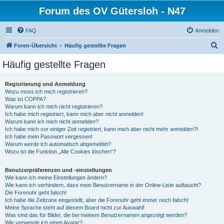
Forum des OV Gütersloh - N47
FAQ
Anmelden
S
Foren-Übersicht
Häufig gestellte Fragen
u
Häufig gestellte Fragen
c
h
Registrierung und Anmeldung
Wozu muss ich mich registrieren?
e
Was ist COPPA?
Warum kann ich mich nicht registrieren?
Ich habe mich registriert, kann mich aber nicht anmelden!
Warum kann ich mich nicht anmelden?
Ich habe mich vor einiger Zeit registriert, kann mich aber nicht mehr anmelden?!
Ich habe mein Passwort vergessen!
Warum werde ich automatisch abgemeldet?
Wozu ist die Funktion „Alle Cookies löschen“?
Benutzerpräferenzen und -einstellungen
Wie kann ich meine Einstellungen ändern?
Wie kann ich verhindern, dass mein Benutzername in der Online-Liste auftaucht?
Die Forenuhr geht falsch!
Ich habe die Zeitzone eingestellt, aber die Forenuhr geht immer noch falsch!
Meine Sprache steht auf diesem Board nicht zur Auswahl!
Was sind das für Bilder, die bei meinem Benutzernamen angezeigt werden?
Wie verwende ich einen Avatar?