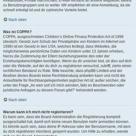
Avatarbilder, Private Nachrichten, E-Mail-Versand an andere Mitglieder, Beitritt
zu Benutzergruppen und so weiter. Wir empfehlen dir eine Anmeldung, da sie
schnell erledigt ist und dir zahlreiche Vorteile bietet.
Nach oben
Was ist COPPA?
COPPA, ausgeschrieben Children’s Online Privacy Protection Act of 1998
(deutsch: Gesetz zum Schutz der Privatsphäre von Kindern im Internet von
1998) ist ein Gesetz in den USA, welches festlegt, dass Websites, die
möglicherweise persönliche Daten von Kindern unter 13 Jahren erheben,
hierzu die Zustimmung der Eltern beziehungsweise des oder der
Erziehungsberechtigten benötigen. Wenn du dir unsicher bist, ob dies auf dich
oder die Website, auf der du dich zu registrieren versuchst, zutrifft, ziehe einen
rechtlichen Beistand zu Rate. Bitte beachte, dass phpBB Limited und der
Besitzer dieses Boards keine Rechtsberatung anbieten kann und nicht die
Anlaufstelle für Rechtsangelegenheiten jeglicher Art ist; außer solchen, die
unter der Frage „An wen soll ich mich wenden, falls es Beschwerden oder
juristische Anfragen zu diesem Forum gibt?“ behandelt werden.
Nach oben
Warum kann ich mich nicht registrieren?
Es kann sein, dass die Board-Administration die Registrierung komplett
ausgeschaltet hat, damit sich keine neuen Benutzer mehr anmelden können.
Es könnte auch sein, dass deine IP-Adresse oder der Benutzername, mit dem
du dich registrieren möchtest, gesperrt wurden. Um Hilfe zu erhalten, wende