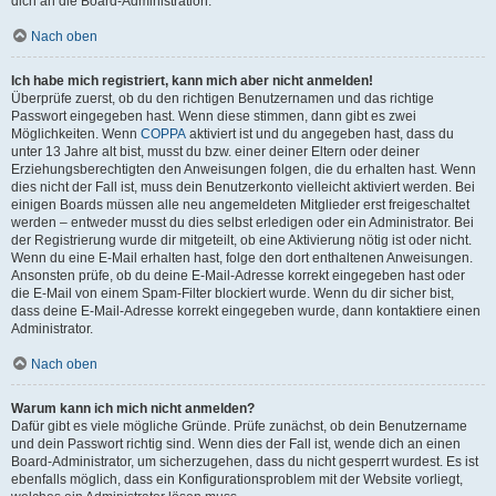
dich an die Board-Administration.
Nach oben
Ich habe mich registriert, kann mich aber nicht anmelden!
Überprüfe zuerst, ob du den richtigen Benutzernamen und das richtige
Passwort eingegeben hast. Wenn diese stimmen, dann gibt es zwei
Möglichkeiten. Wenn
COPPA
aktiviert ist und du angegeben hast, dass du
unter 13 Jahre alt bist, musst du bzw. einer deiner Eltern oder deiner
Erziehungsberechtigten den Anweisungen folgen, die du erhalten hast. Wenn
dies nicht der Fall ist, muss dein Benutzerkonto vielleicht aktiviert werden. Bei
einigen Boards müssen alle neu angemeldeten Mitglieder erst freigeschaltet
werden – entweder musst du dies selbst erledigen oder ein Administrator. Bei
der Registrierung wurde dir mitgeteilt, ob eine Aktivierung nötig ist oder nicht.
Wenn du eine E-Mail erhalten hast, folge den dort enthaltenen Anweisungen.
Ansonsten prüfe, ob du deine E-Mail-Adresse korrekt eingegeben hast oder
die E-Mail von einem Spam-Filter blockiert wurde. Wenn du dir sicher bist,
dass deine E-Mail-Adresse korrekt eingegeben wurde, dann kontaktiere einen
Administrator.
Nach oben
Warum kann ich mich nicht anmelden?
Dafür gibt es viele mögliche Gründe. Prüfe zunächst, ob dein Benutzername
und dein Passwort richtig sind. Wenn dies der Fall ist, wende dich an einen
Board-Administrator, um sicherzugehen, dass du nicht gesperrt wurdest. Es ist
ebenfalls möglich, dass ein Konfigurationsproblem mit der Website vorliegt,