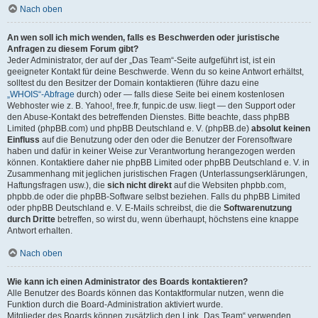
Nach oben
An wen soll ich mich wenden, falls es Beschwerden oder juristische
Anfragen zu diesem Forum gibt?
Jeder Administrator, der auf der „Das Team“-Seite aufgeführt ist, ist ein
geeigneter Kontakt für deine Beschwerde. Wenn du so keine Antwort erhältst,
solltest du den Besitzer der Domain kontaktieren (führe dazu eine
„WHOIS“-Abfrage
durch) oder — falls diese Seite bei einem kostenlosen
Webhoster wie z. B. Yahoo!, free.fr, funpic.de usw. liegt — den Support oder
den Abuse-Kontakt des betreffenden Dienstes. Bitte beachte, dass phpBB
Limited (phpBB.com) und phpBB Deutschland e. V. (phpBB.de)
absolut keinen
Einfluss
auf die Benutzung oder den oder die Benutzer der Forensoftware
haben und dafür in keiner Weise zur Verantwortung herangezogen werden
können. Kontaktiere daher nie phpBB Limited oder phpBB Deutschland e. V. in
Zusammenhang mit jeglichen juristischen Fragen (Unterlassungserklärungen,
Haftungsfragen usw.), die
sich nicht direkt
auf die Websiten phpbb.com,
phpbb.de oder die phpBB-Software selbst beziehen. Falls du phpBB Limited
oder phpBB Deutschland e. V. E-Mails schreibst, die die
Softwarenutzung
durch Dritte
betreffen, so wirst du, wenn überhaupt, höchstens eine knappe
Antwort erhalten.
Nach oben
Wie kann ich einen Administrator des Boards kontaktieren?
Alle Benutzer des Boards können das Kontaktformular nutzen, wenn die
Funktion durch die Board-Administration aktiviert wurde.
Mitglieder des Boards können zusätzlich den Link „Das Team“ verwenden.