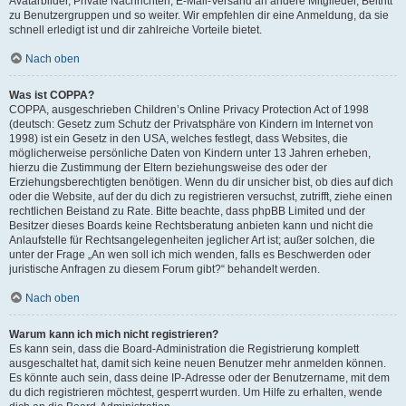
Avatarbilder, Private Nachrichten, E-Mail-Versand an andere Mitglieder, Beitritt
zu Benutzergruppen und so weiter. Wir empfehlen dir eine Anmeldung, da sie
schnell erledigt ist und dir zahlreiche Vorteile bietet.
Nach oben
Was ist COPPA?
COPPA, ausgeschrieben Children’s Online Privacy Protection Act of 1998
(deutsch: Gesetz zum Schutz der Privatsphäre von Kindern im Internet von
1998) ist ein Gesetz in den USA, welches festlegt, dass Websites, die
möglicherweise persönliche Daten von Kindern unter 13 Jahren erheben,
hierzu die Zustimmung der Eltern beziehungsweise des oder der
Erziehungsberechtigten benötigen. Wenn du dir unsicher bist, ob dies auf dich
oder die Website, auf der du dich zu registrieren versuchst, zutrifft, ziehe einen
rechtlichen Beistand zu Rate. Bitte beachte, dass phpBB Limited und der
Besitzer dieses Boards keine Rechtsberatung anbieten kann und nicht die
Anlaufstelle für Rechtsangelegenheiten jeglicher Art ist; außer solchen, die
unter der Frage „An wen soll ich mich wenden, falls es Beschwerden oder
juristische Anfragen zu diesem Forum gibt?“ behandelt werden.
Nach oben
Warum kann ich mich nicht registrieren?
Es kann sein, dass die Board-Administration die Registrierung komplett
ausgeschaltet hat, damit sich keine neuen Benutzer mehr anmelden können.
Es könnte auch sein, dass deine IP-Adresse oder der Benutzername, mit dem
du dich registrieren möchtest, gesperrt wurden. Um Hilfe zu erhalten, wende