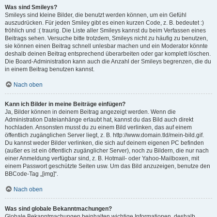
Was sind Smileys?
Smileys sind kleine Bilder, die benutzt werden können, um ein Gefühl
auszudrücken. Für jeden Smiley gibt es einen kurzen Code, z. B. bedeutet :)
fröhlich und :( traurig. Die Liste aller Smileys kannst du beim Verfassen eines
Beitrags sehen. Versuche bitte trotzdem, Smileys nicht zu häufig zu benutzen,
sie können einen Beitrag schnell unlesbar machen und ein Moderator könnte
deshalb deinen Beitrag entsprechend überarbeiten oder gar komplett löschen.
Die Board-Administration kann auch die Anzahl der Smileys begrenzen, die du
in einem Beitrag benutzen kannst.
Nach oben
Kann ich Bilder in meine Beiträge einfügen?
Ja, Bilder können in deinem Beitrag angezeigt werden. Wenn die
Administration Dateianhänge erlaubt hat, kannst du das Bild auch direkt
hochladen. Ansonsten musst du zu einem Bild verlinken, das auf einem
öffentlich zugänglichen Server liegt, z. B. http://www.domain.tld/mein-bild.gif.
Du kannst weder Bilder verlinken, die sich auf deinem eigenen PC befinden
(außer es ist ein öffentlich zugänglicher Server), noch zu Bildern, die nur nach
einer Anmeldung verfügbar sind, z. B. Hotmail- oder Yahoo-Mailboxen, mit
einem Passwort geschützte Seiten usw. Um das Bild anzuzeigen, benutze den
BBCode-Tag „[img]“.
Nach oben
Was sind globale Bekanntmachungen?
Globale Bekanntmachungen beinhalten wichtige Informationen, deshalb