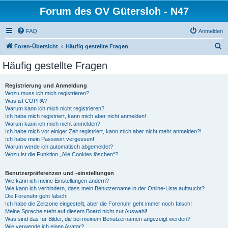
Forum des OV Gütersloh - N47
FAQ
Anmelden
S
Foren-Übersicht
Häufig gestellte Fragen
u
Häufig gestellte Fragen
c
h
Registrierung und Anmeldung
Wozu muss ich mich registrieren?
e
Was ist COPPA?
Warum kann ich mich nicht registrieren?
Ich habe mich registriert, kann mich aber nicht anmelden!
Warum kann ich mich nicht anmelden?
Ich habe mich vor einiger Zeit registriert, kann mich aber nicht mehr anmelden?!
Ich habe mein Passwort vergessen!
Warum werde ich automatisch abgemeldet?
Wozu ist die Funktion „Alle Cookies löschen“?
Benutzerpräferenzen und -einstellungen
Wie kann ich meine Einstellungen ändern?
Wie kann ich verhindern, dass mein Benutzername in der Online-Liste auftaucht?
Die Forenuhr geht falsch!
Ich habe die Zeitzone eingestellt, aber die Forenuhr geht immer noch falsch!
Meine Sprache steht auf diesem Board nicht zur Auswahl!
Was sind das für Bilder, die bei meinem Benutzernamen angezeigt werden?
Wie verwende ich einen Avatar?