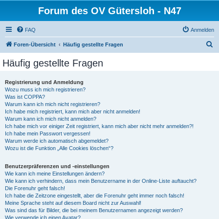
Forum des OV Gütersloh - N47
FAQ
Anmelden
S
Foren-Übersicht
Häufig gestellte Fragen
u
Häufig gestellte Fragen
c
h
Registrierung und Anmeldung
Wozu muss ich mich registrieren?
e
Was ist COPPA?
Warum kann ich mich nicht registrieren?
Ich habe mich registriert, kann mich aber nicht anmelden!
Warum kann ich mich nicht anmelden?
Ich habe mich vor einiger Zeit registriert, kann mich aber nicht mehr anmelden?!
Ich habe mein Passwort vergessen!
Warum werde ich automatisch abgemeldet?
Wozu ist die Funktion „Alle Cookies löschen“?
Benutzerpräferenzen und -einstellungen
Wie kann ich meine Einstellungen ändern?
Wie kann ich verhindern, dass mein Benutzername in der Online-Liste auftaucht?
Die Forenuhr geht falsch!
Ich habe die Zeitzone eingestellt, aber die Forenuhr geht immer noch falsch!
Meine Sprache steht auf diesem Board nicht zur Auswahl!
Was sind das für Bilder, die bei meinem Benutzernamen angezeigt werden?
Wie verwende ich einen Avatar?