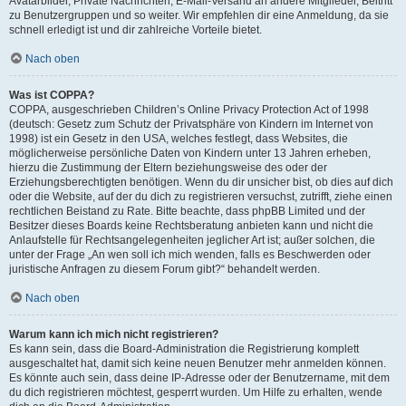
Avatarbilder, Private Nachrichten, E-Mail-Versand an andere Mitglieder, Beitritt
zu Benutzergruppen und so weiter. Wir empfehlen dir eine Anmeldung, da sie
schnell erledigt ist und dir zahlreiche Vorteile bietet.
Nach oben
Was ist COPPA?
COPPA, ausgeschrieben Children’s Online Privacy Protection Act of 1998
(deutsch: Gesetz zum Schutz der Privatsphäre von Kindern im Internet von
1998) ist ein Gesetz in den USA, welches festlegt, dass Websites, die
möglicherweise persönliche Daten von Kindern unter 13 Jahren erheben,
hierzu die Zustimmung der Eltern beziehungsweise des oder der
Erziehungsberechtigten benötigen. Wenn du dir unsicher bist, ob dies auf dich
oder die Website, auf der du dich zu registrieren versuchst, zutrifft, ziehe einen
rechtlichen Beistand zu Rate. Bitte beachte, dass phpBB Limited und der
Besitzer dieses Boards keine Rechtsberatung anbieten kann und nicht die
Anlaufstelle für Rechtsangelegenheiten jeglicher Art ist; außer solchen, die
unter der Frage „An wen soll ich mich wenden, falls es Beschwerden oder
juristische Anfragen zu diesem Forum gibt?“ behandelt werden.
Nach oben
Warum kann ich mich nicht registrieren?
Es kann sein, dass die Board-Administration die Registrierung komplett
ausgeschaltet hat, damit sich keine neuen Benutzer mehr anmelden können.
Es könnte auch sein, dass deine IP-Adresse oder der Benutzername, mit dem
du dich registrieren möchtest, gesperrt wurden. Um Hilfe zu erhalten, wende