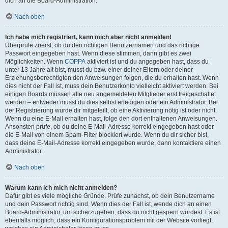
dich an die Board-Administration.
Nach oben
Ich habe mich registriert, kann mich aber nicht anmelden!
Überprüfe zuerst, ob du den richtigen Benutzernamen und das richtige
Passwort eingegeben hast. Wenn diese stimmen, dann gibt es zwei
Möglichkeiten. Wenn
COPPA
aktiviert ist und du angegeben hast, dass du
unter 13 Jahre alt bist, musst du bzw. einer deiner Eltern oder deiner
Erziehungsberechtigten den Anweisungen folgen, die du erhalten hast. Wenn
dies nicht der Fall ist, muss dein Benutzerkonto vielleicht aktiviert werden. Bei
einigen Boards müssen alle neu angemeldeten Mitglieder erst freigeschaltet
werden – entweder musst du dies selbst erledigen oder ein Administrator. Bei
der Registrierung wurde dir mitgeteilt, ob eine Aktivierung nötig ist oder nicht.
Wenn du eine E-Mail erhalten hast, folge den dort enthaltenen Anweisungen.
Ansonsten prüfe, ob du deine E-Mail-Adresse korrekt eingegeben hast oder
die E-Mail von einem Spam-Filter blockiert wurde. Wenn du dir sicher bist,
dass deine E-Mail-Adresse korrekt eingegeben wurde, dann kontaktiere einen
Administrator.
Nach oben
Warum kann ich mich nicht anmelden?
Dafür gibt es viele mögliche Gründe. Prüfe zunächst, ob dein Benutzername
und dein Passwort richtig sind. Wenn dies der Fall ist, wende dich an einen
Board-Administrator, um sicherzugehen, dass du nicht gesperrt wurdest. Es ist
ebenfalls möglich, dass ein Konfigurationsproblem mit der Website vorliegt,