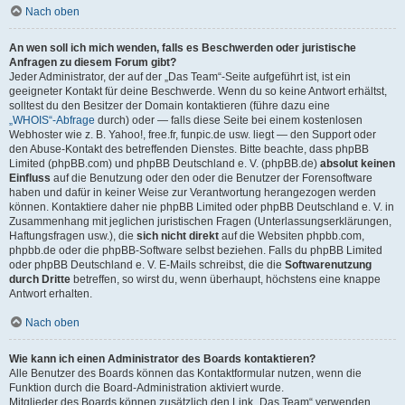
Nach oben
An wen soll ich mich wenden, falls es Beschwerden oder juristische
Anfragen zu diesem Forum gibt?
Jeder Administrator, der auf der „Das Team“-Seite aufgeführt ist, ist ein
geeigneter Kontakt für deine Beschwerde. Wenn du so keine Antwort erhältst,
solltest du den Besitzer der Domain kontaktieren (führe dazu eine
„WHOIS“-Abfrage
durch) oder — falls diese Seite bei einem kostenlosen
Webhoster wie z. B. Yahoo!, free.fr, funpic.de usw. liegt — den Support oder
den Abuse-Kontakt des betreffenden Dienstes. Bitte beachte, dass phpBB
Limited (phpBB.com) und phpBB Deutschland e. V. (phpBB.de)
absolut keinen
Einfluss
auf die Benutzung oder den oder die Benutzer der Forensoftware
haben und dafür in keiner Weise zur Verantwortung herangezogen werden
können. Kontaktiere daher nie phpBB Limited oder phpBB Deutschland e. V. in
Zusammenhang mit jeglichen juristischen Fragen (Unterlassungserklärungen,
Haftungsfragen usw.), die
sich nicht direkt
auf die Websiten phpbb.com,
phpbb.de oder die phpBB-Software selbst beziehen. Falls du phpBB Limited
oder phpBB Deutschland e. V. E-Mails schreibst, die die
Softwarenutzung
durch Dritte
betreffen, so wirst du, wenn überhaupt, höchstens eine knappe
Antwort erhalten.
Nach oben
Wie kann ich einen Administrator des Boards kontaktieren?
Alle Benutzer des Boards können das Kontaktformular nutzen, wenn die
Funktion durch die Board-Administration aktiviert wurde.
Mitglieder des Boards können zusätzlich den Link „Das Team“ verwenden.