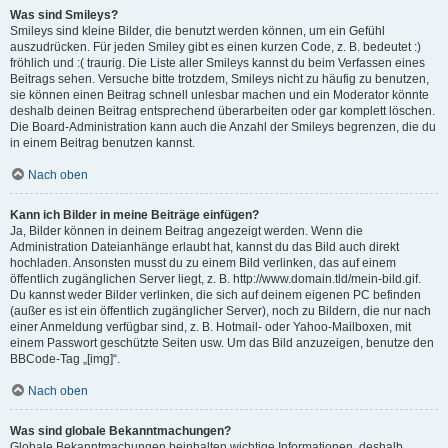
Was sind Smileys?
Smileys sind kleine Bilder, die benutzt werden können, um ein Gefühl
auszudrücken. Für jeden Smiley gibt es einen kurzen Code, z. B. bedeutet :)
fröhlich und :( traurig. Die Liste aller Smileys kannst du beim Verfassen eines
Beitrags sehen. Versuche bitte trotzdem, Smileys nicht zu häufig zu benutzen,
sie können einen Beitrag schnell unlesbar machen und ein Moderator könnte
deshalb deinen Beitrag entsprechend überarbeiten oder gar komplett löschen.
Die Board-Administration kann auch die Anzahl der Smileys begrenzen, die du
in einem Beitrag benutzen kannst.
Nach oben
Kann ich Bilder in meine Beiträge einfügen?
Ja, Bilder können in deinem Beitrag angezeigt werden. Wenn die
Administration Dateianhänge erlaubt hat, kannst du das Bild auch direkt
hochladen. Ansonsten musst du zu einem Bild verlinken, das auf einem
öffentlich zugänglichen Server liegt, z. B. http://www.domain.tld/mein-bild.gif.
Du kannst weder Bilder verlinken, die sich auf deinem eigenen PC befinden
(außer es ist ein öffentlich zugänglicher Server), noch zu Bildern, die nur nach
einer Anmeldung verfügbar sind, z. B. Hotmail- oder Yahoo-Mailboxen, mit
einem Passwort geschützte Seiten usw. Um das Bild anzuzeigen, benutze den
BBCode-Tag „[img]“.
Nach oben
Was sind globale Bekanntmachungen?
Globale Bekanntmachungen beinhalten wichtige Informationen, deshalb