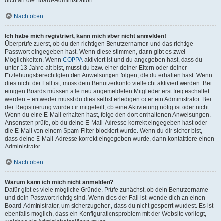
dich an die Board-Administration.
Nach oben
Ich habe mich registriert, kann mich aber nicht anmelden!
Überprüfe zuerst, ob du den richtigen Benutzernamen und das richtige
Passwort eingegeben hast. Wenn diese stimmen, dann gibt es zwei
Möglichkeiten. Wenn
COPPA
aktiviert ist und du angegeben hast, dass du
unter 13 Jahre alt bist, musst du bzw. einer deiner Eltern oder deiner
Erziehungsberechtigten den Anweisungen folgen, die du erhalten hast. Wenn
dies nicht der Fall ist, muss dein Benutzerkonto vielleicht aktiviert werden. Bei
einigen Boards müssen alle neu angemeldeten Mitglieder erst freigeschaltet
werden – entweder musst du dies selbst erledigen oder ein Administrator. Bei
der Registrierung wurde dir mitgeteilt, ob eine Aktivierung nötig ist oder nicht.
Wenn du eine E-Mail erhalten hast, folge den dort enthaltenen Anweisungen.
Ansonsten prüfe, ob du deine E-Mail-Adresse korrekt eingegeben hast oder
die E-Mail von einem Spam-Filter blockiert wurde. Wenn du dir sicher bist,
dass deine E-Mail-Adresse korrekt eingegeben wurde, dann kontaktiere einen
Administrator.
Nach oben
Warum kann ich mich nicht anmelden?
Dafür gibt es viele mögliche Gründe. Prüfe zunächst, ob dein Benutzername
und dein Passwort richtig sind. Wenn dies der Fall ist, wende dich an einen
Board-Administrator, um sicherzugehen, dass du nicht gesperrt wurdest. Es ist
ebenfalls möglich, dass ein Konfigurationsproblem mit der Website vorliegt,