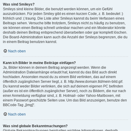
Was sind Smileys?
Smileys sind kleine Bilder, die benutzt werden können, um ein Gefühl
auszudrücken. Für jeden Smiley gibt es einen kurzen Code, z. B. bedeutet :)
fröhlich und :( traurig. Die Liste aller Smileys kannst du beim Verfassen eines
Beitrags sehen. Versuche bitte trotzdem, Smileys nicht zu häufig zu benutzen,
sie können einen Beitrag schnell unlesbar machen und ein Moderator könnte
deshalb deinen Beitrag entsprechend überarbeiten oder gar komplett löschen.
Die Board-Administration kann auch die Anzahl der Smileys begrenzen, die du
in einem Beitrag benutzen kannst.
Nach oben
Kann ich Bilder in meine Beiträge einfügen?
Ja, Bilder können in deinem Beitrag angezeigt werden. Wenn die
Administration Dateianhänge erlaubt hat, kannst du das Bild auch direkt
hochladen. Ansonsten musst du zu einem Bild verlinken, das auf einem
öffentlich zugänglichen Server liegt, z. B. http://www.domain.tld/mein-bild.gif.
Du kannst weder Bilder verlinken, die sich auf deinem eigenen PC befinden
(außer es ist ein öffentlich zugänglicher Server), noch zu Bildern, die nur nach
einer Anmeldung verfügbar sind, z. B. Hotmail- oder Yahoo-Mailboxen, mit
einem Passwort geschützte Seiten usw. Um das Bild anzuzeigen, benutze den
BBCode-Tag „[img]“.
Nach oben
Was sind globale Bekanntmachungen?
Globale Bekanntmachungen beinhalten wichtige Informationen, deshalb