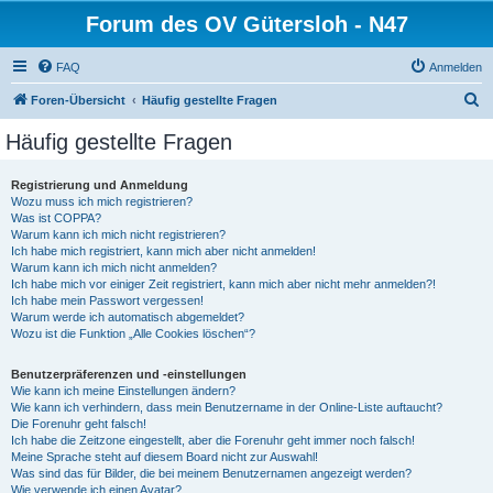
Forum des OV Gütersloh - N47
FAQ
Anmelden
S
Foren-Übersicht
Häufig gestellte Fragen
u
Häufig gestellte Fragen
c
h
Registrierung und Anmeldung
Wozu muss ich mich registrieren?
e
Was ist COPPA?
Warum kann ich mich nicht registrieren?
Ich habe mich registriert, kann mich aber nicht anmelden!
Warum kann ich mich nicht anmelden?
Ich habe mich vor einiger Zeit registriert, kann mich aber nicht mehr anmelden?!
Ich habe mein Passwort vergessen!
Warum werde ich automatisch abgemeldet?
Wozu ist die Funktion „Alle Cookies löschen“?
Benutzerpräferenzen und -einstellungen
Wie kann ich meine Einstellungen ändern?
Wie kann ich verhindern, dass mein Benutzername in der Online-Liste auftaucht?
Die Forenuhr geht falsch!
Ich habe die Zeitzone eingestellt, aber die Forenuhr geht immer noch falsch!
Meine Sprache steht auf diesem Board nicht zur Auswahl!
Was sind das für Bilder, die bei meinem Benutzernamen angezeigt werden?
Wie verwende ich einen Avatar?