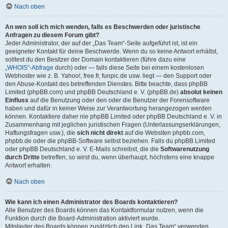
Nach oben
An wen soll ich mich wenden, falls es Beschwerden oder juristische
Anfragen zu diesem Forum gibt?
Jeder Administrator, der auf der „Das Team“-Seite aufgeführt ist, ist ein
geeigneter Kontakt für deine Beschwerde. Wenn du so keine Antwort erhältst,
solltest du den Besitzer der Domain kontaktieren (führe dazu eine
„WHOIS“-Abfrage
durch) oder — falls diese Seite bei einem kostenlosen
Webhoster wie z. B. Yahoo!, free.fr, funpic.de usw. liegt — den Support oder
den Abuse-Kontakt des betreffenden Dienstes. Bitte beachte, dass phpBB
Limited (phpBB.com) und phpBB Deutschland e. V. (phpBB.de)
absolut keinen
Einfluss
auf die Benutzung oder den oder die Benutzer der Forensoftware
haben und dafür in keiner Weise zur Verantwortung herangezogen werden
können. Kontaktiere daher nie phpBB Limited oder phpBB Deutschland e. V. in
Zusammenhang mit jeglichen juristischen Fragen (Unterlassungserklärungen,
Haftungsfragen usw.), die
sich nicht direkt
auf die Websiten phpbb.com,
phpbb.de oder die phpBB-Software selbst beziehen. Falls du phpBB Limited
oder phpBB Deutschland e. V. E-Mails schreibst, die die
Softwarenutzung
durch Dritte
betreffen, so wirst du, wenn überhaupt, höchstens eine knappe
Antwort erhalten.
Nach oben
Wie kann ich einen Administrator des Boards kontaktieren?
Alle Benutzer des Boards können das Kontaktformular nutzen, wenn die
Funktion durch die Board-Administration aktiviert wurde.
Mitglieder des Boards können zusätzlich den Link „Das Team“ verwenden.