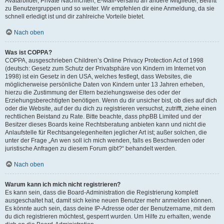
Avatarbilder, Private Nachrichten, E-Mail-Versand an andere Mitglieder, Beitritt
zu Benutzergruppen und so weiter. Wir empfehlen dir eine Anmeldung, da sie
schnell erledigt ist und dir zahlreiche Vorteile bietet.
Nach oben
Was ist COPPA?
COPPA, ausgeschrieben Children’s Online Privacy Protection Act of 1998
(deutsch: Gesetz zum Schutz der Privatsphäre von Kindern im Internet von
1998) ist ein Gesetz in den USA, welches festlegt, dass Websites, die
möglicherweise persönliche Daten von Kindern unter 13 Jahren erheben,
hierzu die Zustimmung der Eltern beziehungsweise des oder der
Erziehungsberechtigten benötigen. Wenn du dir unsicher bist, ob dies auf dich
oder die Website, auf der du dich zu registrieren versuchst, zutrifft, ziehe einen
rechtlichen Beistand zu Rate. Bitte beachte, dass phpBB Limited und der
Besitzer dieses Boards keine Rechtsberatung anbieten kann und nicht die
Anlaufstelle für Rechtsangelegenheiten jeglicher Art ist; außer solchen, die
unter der Frage „An wen soll ich mich wenden, falls es Beschwerden oder
juristische Anfragen zu diesem Forum gibt?“ behandelt werden.
Nach oben
Warum kann ich mich nicht registrieren?
Es kann sein, dass die Board-Administration die Registrierung komplett
ausgeschaltet hat, damit sich keine neuen Benutzer mehr anmelden können.
Es könnte auch sein, dass deine IP-Adresse oder der Benutzername, mit dem
du dich registrieren möchtest, gesperrt wurden. Um Hilfe zu erhalten, wende