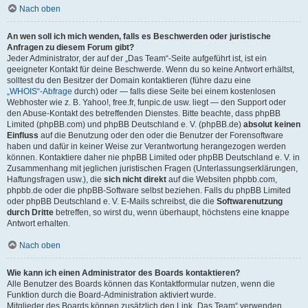
Nach oben
An wen soll ich mich wenden, falls es Beschwerden oder juristische
Anfragen zu diesem Forum gibt?
Jeder Administrator, der auf der „Das Team“-Seite aufgeführt ist, ist ein
geeigneter Kontakt für deine Beschwerde. Wenn du so keine Antwort erhältst,
solltest du den Besitzer der Domain kontaktieren (führe dazu eine
„WHOIS“-Abfrage
durch) oder — falls diese Seite bei einem kostenlosen
Webhoster wie z. B. Yahoo!, free.fr, funpic.de usw. liegt — den Support oder
den Abuse-Kontakt des betreffenden Dienstes. Bitte beachte, dass phpBB
Limited (phpBB.com) und phpBB Deutschland e. V. (phpBB.de)
absolut keinen
Einfluss
auf die Benutzung oder den oder die Benutzer der Forensoftware
haben und dafür in keiner Weise zur Verantwortung herangezogen werden
können. Kontaktiere daher nie phpBB Limited oder phpBB Deutschland e. V. in
Zusammenhang mit jeglichen juristischen Fragen (Unterlassungserklärungen,
Haftungsfragen usw.), die
sich nicht direkt
auf die Websiten phpbb.com,
phpbb.de oder die phpBB-Software selbst beziehen. Falls du phpBB Limited
oder phpBB Deutschland e. V. E-Mails schreibst, die die
Softwarenutzung
durch Dritte
betreffen, so wirst du, wenn überhaupt, höchstens eine knappe
Antwort erhalten.
Nach oben
Wie kann ich einen Administrator des Boards kontaktieren?
Alle Benutzer des Boards können das Kontaktformular nutzen, wenn die
Funktion durch die Board-Administration aktiviert wurde.
Mitglieder des Boards können zusätzlich den Link „Das Team“ verwenden.