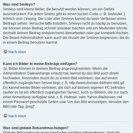
Was sind Smileys?
Smileys sind kleine Bilder, die benutzt werden können, um ein Gefühl
auszudrücken. Für jeden Smiley gibt es einen kurzen Code, z. B. bedeutet :)
fröhlich und :( traurig. Die Liste aller Smileys kannst du beim Verfassen eines
Beitrags sehen. Versuche bitte trotzdem, Smileys nicht zu häufig zu benutzen,
sie können einen Beitrag schnell unlesbar machen und ein Moderator könnte
deshalb deinen Beitrag entsprechend überarbeiten oder gar komplett löschen.
Die Board-Administration kann auch die Anzahl der Smileys begrenzen, die du
in einem Beitrag benutzen kannst.
Nach oben
Kann ich Bilder in meine Beiträge einfügen?
Ja, Bilder können in deinem Beitrag angezeigt werden. Wenn die
Administration Dateianhänge erlaubt hat, kannst du das Bild auch direkt
hochladen. Ansonsten musst du zu einem Bild verlinken, das auf einem
öffentlich zugänglichen Server liegt, z. B. http://www.domain.tld/mein-bild.gif.
Du kannst weder Bilder verlinken, die sich auf deinem eigenen PC befinden
(außer es ist ein öffentlich zugänglicher Server), noch zu Bildern, die nur nach
einer Anmeldung verfügbar sind, z. B. Hotmail- oder Yahoo-Mailboxen, mit
einem Passwort geschützte Seiten usw. Um das Bild anzuzeigen, benutze den
BBCode-Tag „[img]“.
Nach oben
Was sind globale Bekanntmachungen?
Globale Bekanntmachungen beinhalten wichtige Informationen, deshalb