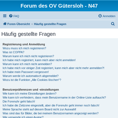
Forum des OV Gütersloh - N47
FAQ
Anmelden
S
Foren-Übersicht
Häufig gestellte Fragen
u
Häufig gestellte Fragen
c
h
Registrierung und Anmeldung
Wozu muss ich mich registrieren?
e
Was ist COPPA?
Warum kann ich mich nicht registrieren?
Ich habe mich registriert, kann mich aber nicht anmelden!
Warum kann ich mich nicht anmelden?
Ich habe mich vor einiger Zeit registriert, kann mich aber nicht mehr anmelden?!
Ich habe mein Passwort vergessen!
Warum werde ich automatisch abgemeldet?
Wozu ist die Funktion „Alle Cookies löschen“?
Benutzerpräferenzen und -einstellungen
Wie kann ich meine Einstellungen ändern?
Wie kann ich verhindern, dass mein Benutzername in der Online-Liste auftaucht?
Die Forenuhr geht falsch!
Ich habe die Zeitzone eingestellt, aber die Forenuhr geht immer noch falsch!
Meine Sprache steht auf diesem Board nicht zur Auswahl!
Was sind das für Bilder, die bei meinem Benutzernamen angezeigt werden?
Wie verwende ich einen Avatar?