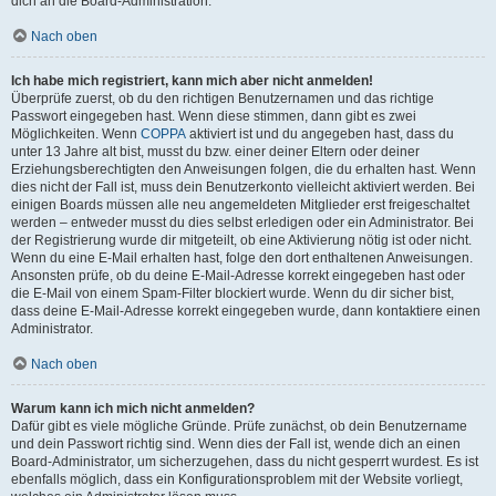
dich an die Board-Administration.
Nach oben
Ich habe mich registriert, kann mich aber nicht anmelden!
Überprüfe zuerst, ob du den richtigen Benutzernamen und das richtige
Passwort eingegeben hast. Wenn diese stimmen, dann gibt es zwei
Möglichkeiten. Wenn
COPPA
aktiviert ist und du angegeben hast, dass du
unter 13 Jahre alt bist, musst du bzw. einer deiner Eltern oder deiner
Erziehungsberechtigten den Anweisungen folgen, die du erhalten hast. Wenn
dies nicht der Fall ist, muss dein Benutzerkonto vielleicht aktiviert werden. Bei
einigen Boards müssen alle neu angemeldeten Mitglieder erst freigeschaltet
werden – entweder musst du dies selbst erledigen oder ein Administrator. Bei
der Registrierung wurde dir mitgeteilt, ob eine Aktivierung nötig ist oder nicht.
Wenn du eine E-Mail erhalten hast, folge den dort enthaltenen Anweisungen.
Ansonsten prüfe, ob du deine E-Mail-Adresse korrekt eingegeben hast oder
die E-Mail von einem Spam-Filter blockiert wurde. Wenn du dir sicher bist,
dass deine E-Mail-Adresse korrekt eingegeben wurde, dann kontaktiere einen
Administrator.
Nach oben
Warum kann ich mich nicht anmelden?
Dafür gibt es viele mögliche Gründe. Prüfe zunächst, ob dein Benutzername
und dein Passwort richtig sind. Wenn dies der Fall ist, wende dich an einen
Board-Administrator, um sicherzugehen, dass du nicht gesperrt wurdest. Es ist
ebenfalls möglich, dass ein Konfigurationsproblem mit der Website vorliegt,