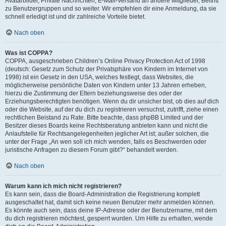
Avatarbilder, Private Nachrichten, E-Mail-Versand an andere Mitglieder, Beitritt
zu Benutzergruppen und so weiter. Wir empfehlen dir eine Anmeldung, da sie
schnell erledigt ist und dir zahlreiche Vorteile bietet.
Nach oben
Was ist COPPA?
COPPA, ausgeschrieben Children’s Online Privacy Protection Act of 1998
(deutsch: Gesetz zum Schutz der Privatsphäre von Kindern im Internet von
1998) ist ein Gesetz in den USA, welches festlegt, dass Websites, die
möglicherweise persönliche Daten von Kindern unter 13 Jahren erheben,
hierzu die Zustimmung der Eltern beziehungsweise des oder der
Erziehungsberechtigten benötigen. Wenn du dir unsicher bist, ob dies auf dich
oder die Website, auf der du dich zu registrieren versuchst, zutrifft, ziehe einen
rechtlichen Beistand zu Rate. Bitte beachte, dass phpBB Limited und der
Besitzer dieses Boards keine Rechtsberatung anbieten kann und nicht die
Anlaufstelle für Rechtsangelegenheiten jeglicher Art ist; außer solchen, die
unter der Frage „An wen soll ich mich wenden, falls es Beschwerden oder
juristische Anfragen zu diesem Forum gibt?“ behandelt werden.
Nach oben
Warum kann ich mich nicht registrieren?
Es kann sein, dass die Board-Administration die Registrierung komplett
ausgeschaltet hat, damit sich keine neuen Benutzer mehr anmelden können.
Es könnte auch sein, dass deine IP-Adresse oder der Benutzername, mit dem
du dich registrieren möchtest, gesperrt wurden. Um Hilfe zu erhalten, wende