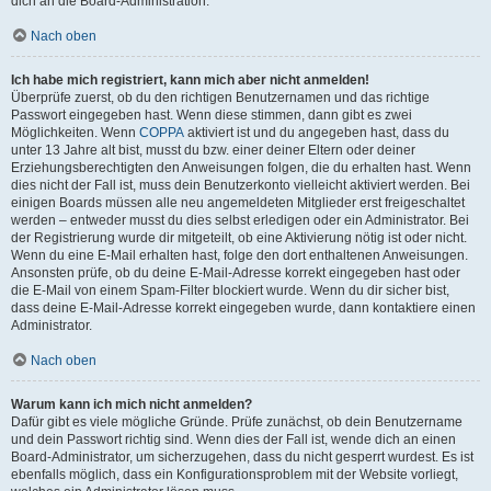
dich an die Board-Administration.
Nach oben
Ich habe mich registriert, kann mich aber nicht anmelden!
Überprüfe zuerst, ob du den richtigen Benutzernamen und das richtige
Passwort eingegeben hast. Wenn diese stimmen, dann gibt es zwei
Möglichkeiten. Wenn
COPPA
aktiviert ist und du angegeben hast, dass du
unter 13 Jahre alt bist, musst du bzw. einer deiner Eltern oder deiner
Erziehungsberechtigten den Anweisungen folgen, die du erhalten hast. Wenn
dies nicht der Fall ist, muss dein Benutzerkonto vielleicht aktiviert werden. Bei
einigen Boards müssen alle neu angemeldeten Mitglieder erst freigeschaltet
werden – entweder musst du dies selbst erledigen oder ein Administrator. Bei
der Registrierung wurde dir mitgeteilt, ob eine Aktivierung nötig ist oder nicht.
Wenn du eine E-Mail erhalten hast, folge den dort enthaltenen Anweisungen.
Ansonsten prüfe, ob du deine E-Mail-Adresse korrekt eingegeben hast oder
die E-Mail von einem Spam-Filter blockiert wurde. Wenn du dir sicher bist,
dass deine E-Mail-Adresse korrekt eingegeben wurde, dann kontaktiere einen
Administrator.
Nach oben
Warum kann ich mich nicht anmelden?
Dafür gibt es viele mögliche Gründe. Prüfe zunächst, ob dein Benutzername
und dein Passwort richtig sind. Wenn dies der Fall ist, wende dich an einen
Board-Administrator, um sicherzugehen, dass du nicht gesperrt wurdest. Es ist
ebenfalls möglich, dass ein Konfigurationsproblem mit der Website vorliegt,