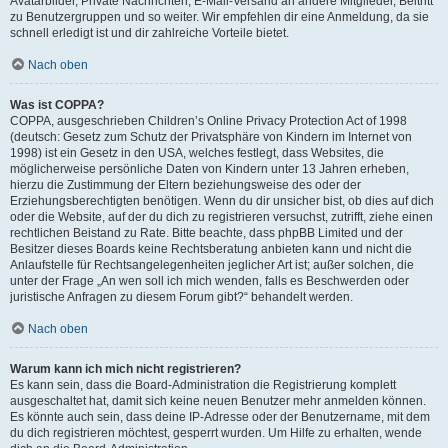
Avatarbilder, Private Nachrichten, E-Mail-Versand an andere Mitglieder, Beitritt
zu Benutzergruppen und so weiter. Wir empfehlen dir eine Anmeldung, da sie
schnell erledigt ist und dir zahlreiche Vorteile bietet.
Nach oben
Was ist COPPA?
COPPA, ausgeschrieben Children’s Online Privacy Protection Act of 1998
(deutsch: Gesetz zum Schutz der Privatsphäre von Kindern im Internet von
1998) ist ein Gesetz in den USA, welches festlegt, dass Websites, die
möglicherweise persönliche Daten von Kindern unter 13 Jahren erheben,
hierzu die Zustimmung der Eltern beziehungsweise des oder der
Erziehungsberechtigten benötigen. Wenn du dir unsicher bist, ob dies auf dich
oder die Website, auf der du dich zu registrieren versuchst, zutrifft, ziehe einen
rechtlichen Beistand zu Rate. Bitte beachte, dass phpBB Limited und der
Besitzer dieses Boards keine Rechtsberatung anbieten kann und nicht die
Anlaufstelle für Rechtsangelegenheiten jeglicher Art ist; außer solchen, die
unter der Frage „An wen soll ich mich wenden, falls es Beschwerden oder
juristische Anfragen zu diesem Forum gibt?“ behandelt werden.
Nach oben
Warum kann ich mich nicht registrieren?
Es kann sein, dass die Board-Administration die Registrierung komplett
ausgeschaltet hat, damit sich keine neuen Benutzer mehr anmelden können.
Es könnte auch sein, dass deine IP-Adresse oder der Benutzername, mit dem
du dich registrieren möchtest, gesperrt wurden. Um Hilfe zu erhalten, wende