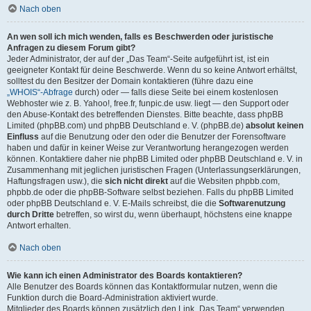
Nach oben
An wen soll ich mich wenden, falls es Beschwerden oder juristische
Anfragen zu diesem Forum gibt?
Jeder Administrator, der auf der „Das Team“-Seite aufgeführt ist, ist ein
geeigneter Kontakt für deine Beschwerde. Wenn du so keine Antwort erhältst,
solltest du den Besitzer der Domain kontaktieren (führe dazu eine
„WHOIS“-Abfrage
durch) oder — falls diese Seite bei einem kostenlosen
Webhoster wie z. B. Yahoo!, free.fr, funpic.de usw. liegt — den Support oder
den Abuse-Kontakt des betreffenden Dienstes. Bitte beachte, dass phpBB
Limited (phpBB.com) und phpBB Deutschland e. V. (phpBB.de)
absolut keinen
Einfluss
auf die Benutzung oder den oder die Benutzer der Forensoftware
haben und dafür in keiner Weise zur Verantwortung herangezogen werden
können. Kontaktiere daher nie phpBB Limited oder phpBB Deutschland e. V. in
Zusammenhang mit jeglichen juristischen Fragen (Unterlassungserklärungen,
Haftungsfragen usw.), die
sich nicht direkt
auf die Websiten phpbb.com,
phpbb.de oder die phpBB-Software selbst beziehen. Falls du phpBB Limited
oder phpBB Deutschland e. V. E-Mails schreibst, die die
Softwarenutzung
durch Dritte
betreffen, so wirst du, wenn überhaupt, höchstens eine knappe
Antwort erhalten.
Nach oben
Wie kann ich einen Administrator des Boards kontaktieren?
Alle Benutzer des Boards können das Kontaktformular nutzen, wenn die
Funktion durch die Board-Administration aktiviert wurde.
Mitglieder des Boards können zusätzlich den Link „Das Team“ verwenden.