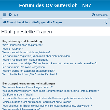
Forum des OV Gütersloh - N47
FAQ
Anmelden
S
Foren-Übersicht
Häufig gestellte Fragen
u
Häufig gestellte Fragen
c
h
Registrierung und Anmeldung
Wozu muss ich mich registrieren?
e
Was ist COPPA?
Warum kann ich mich nicht registrieren?
Ich habe mich registriert, kann mich aber nicht anmelden!
Warum kann ich mich nicht anmelden?
Ich habe mich vor einiger Zeit registriert, kann mich aber nicht mehr anmelden?!
Ich habe mein Passwort vergessen!
Warum werde ich automatisch abgemeldet?
Wozu ist die Funktion „Alle Cookies löschen“?
Benutzerpräferenzen und -einstellungen
Wie kann ich meine Einstellungen ändern?
Wie kann ich verhindern, dass mein Benutzername in der Online-Liste auftaucht?
Die Forenuhr geht falsch!
Ich habe die Zeitzone eingestellt, aber die Forenuhr geht immer noch falsch!
Meine Sprache steht auf diesem Board nicht zur Auswahl!
Was sind das für Bilder, die bei meinem Benutzernamen angezeigt werden?
Wie verwende ich einen Avatar?