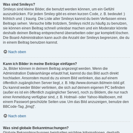
Was sind Smileys?
Smileys sind kleine Bilder, die benutzt werden können, um ein Gefühl
auszudrücken. Für jeden Smiley gibt es einen kurzen Code, z. B. bedeutet :)
fröhlich und :( traurig. Die Liste aller Smileys kannst du beim Verfassen eines
Beitrags sehen. Versuche bitte trotzdem, Smileys nicht zu häufig zu benutzen,
sie können einen Beitrag schnell unlesbar machen und ein Moderator könnte
deshalb deinen Beitrag entsprechend überarbeiten oder gar komplett löschen.
Die Board-Administration kann auch die Anzahl der Smileys begrenzen, die du
in einem Beitrag benutzen kannst.
Nach oben
Kann ich Bilder in meine Beiträge einfügen?
Ja, Bilder können in deinem Beitrag angezeigt werden. Wenn die
Administration Dateianhänge erlaubt hat, kannst du das Bild auch direkt
hochladen. Ansonsten musst du zu einem Bild verlinken, das auf einem
öffentlich zugänglichen Server liegt, z. B. http://www.domain.tld/mein-bild.gif.
Du kannst weder Bilder verlinken, die sich auf deinem eigenen PC befinden
(außer es ist ein öffentlich zugänglicher Server), noch zu Bildern, die nur nach
einer Anmeldung verfügbar sind, z. B. Hotmail- oder Yahoo-Mailboxen, mit
einem Passwort geschützte Seiten usw. Um das Bild anzuzeigen, benutze den
BBCode-Tag „[img]“.
Nach oben
Was sind globale Bekanntmachungen?
Globale Bekanntmachungen beinhalten wichtige Informationen, deshalb