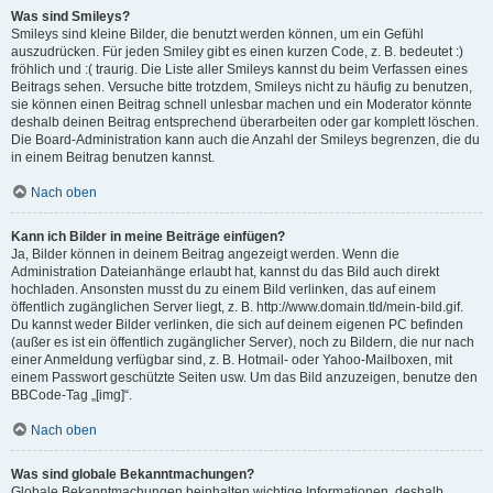
Was sind Smileys?
Smileys sind kleine Bilder, die benutzt werden können, um ein Gefühl
auszudrücken. Für jeden Smiley gibt es einen kurzen Code, z. B. bedeutet :)
fröhlich und :( traurig. Die Liste aller Smileys kannst du beim Verfassen eines
Beitrags sehen. Versuche bitte trotzdem, Smileys nicht zu häufig zu benutzen,
sie können einen Beitrag schnell unlesbar machen und ein Moderator könnte
deshalb deinen Beitrag entsprechend überarbeiten oder gar komplett löschen.
Die Board-Administration kann auch die Anzahl der Smileys begrenzen, die du
in einem Beitrag benutzen kannst.
Nach oben
Kann ich Bilder in meine Beiträge einfügen?
Ja, Bilder können in deinem Beitrag angezeigt werden. Wenn die
Administration Dateianhänge erlaubt hat, kannst du das Bild auch direkt
hochladen. Ansonsten musst du zu einem Bild verlinken, das auf einem
öffentlich zugänglichen Server liegt, z. B. http://www.domain.tld/mein-bild.gif.
Du kannst weder Bilder verlinken, die sich auf deinem eigenen PC befinden
(außer es ist ein öffentlich zugänglicher Server), noch zu Bildern, die nur nach
einer Anmeldung verfügbar sind, z. B. Hotmail- oder Yahoo-Mailboxen, mit
einem Passwort geschützte Seiten usw. Um das Bild anzuzeigen, benutze den
BBCode-Tag „[img]“.
Nach oben
Was sind globale Bekanntmachungen?
Globale Bekanntmachungen beinhalten wichtige Informationen, deshalb