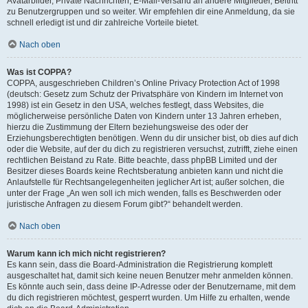
Avatarbilder, Private Nachrichten, E-Mail-Versand an andere Mitglieder, Beitritt
zu Benutzergruppen und so weiter. Wir empfehlen dir eine Anmeldung, da sie
schnell erledigt ist und dir zahlreiche Vorteile bietet.
Nach oben
Was ist COPPA?
COPPA, ausgeschrieben Children’s Online Privacy Protection Act of 1998
(deutsch: Gesetz zum Schutz der Privatsphäre von Kindern im Internet von
1998) ist ein Gesetz in den USA, welches festlegt, dass Websites, die
möglicherweise persönliche Daten von Kindern unter 13 Jahren erheben,
hierzu die Zustimmung der Eltern beziehungsweise des oder der
Erziehungsberechtigten benötigen. Wenn du dir unsicher bist, ob dies auf dich
oder die Website, auf der du dich zu registrieren versuchst, zutrifft, ziehe einen
rechtlichen Beistand zu Rate. Bitte beachte, dass phpBB Limited und der
Besitzer dieses Boards keine Rechtsberatung anbieten kann und nicht die
Anlaufstelle für Rechtsangelegenheiten jeglicher Art ist; außer solchen, die
unter der Frage „An wen soll ich mich wenden, falls es Beschwerden oder
juristische Anfragen zu diesem Forum gibt?“ behandelt werden.
Nach oben
Warum kann ich mich nicht registrieren?
Es kann sein, dass die Board-Administration die Registrierung komplett
ausgeschaltet hat, damit sich keine neuen Benutzer mehr anmelden können.
Es könnte auch sein, dass deine IP-Adresse oder der Benutzername, mit dem
du dich registrieren möchtest, gesperrt wurden. Um Hilfe zu erhalten, wende