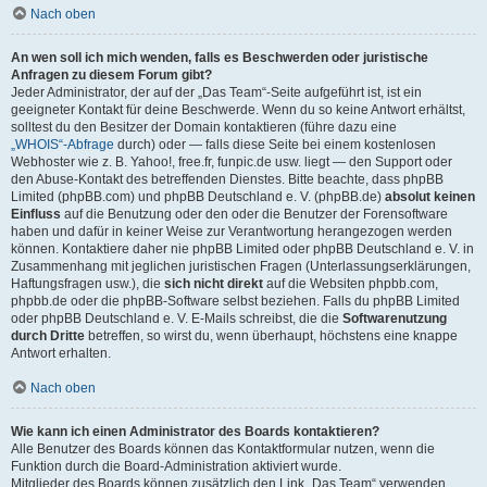
Nach oben
An wen soll ich mich wenden, falls es Beschwerden oder juristische
Anfragen zu diesem Forum gibt?
Jeder Administrator, der auf der „Das Team“-Seite aufgeführt ist, ist ein
geeigneter Kontakt für deine Beschwerde. Wenn du so keine Antwort erhältst,
solltest du den Besitzer der Domain kontaktieren (führe dazu eine
„WHOIS“-Abfrage
durch) oder — falls diese Seite bei einem kostenlosen
Webhoster wie z. B. Yahoo!, free.fr, funpic.de usw. liegt — den Support oder
den Abuse-Kontakt des betreffenden Dienstes. Bitte beachte, dass phpBB
Limited (phpBB.com) und phpBB Deutschland e. V. (phpBB.de)
absolut keinen
Einfluss
auf die Benutzung oder den oder die Benutzer der Forensoftware
haben und dafür in keiner Weise zur Verantwortung herangezogen werden
können. Kontaktiere daher nie phpBB Limited oder phpBB Deutschland e. V. in
Zusammenhang mit jeglichen juristischen Fragen (Unterlassungserklärungen,
Haftungsfragen usw.), die
sich nicht direkt
auf die Websiten phpbb.com,
phpbb.de oder die phpBB-Software selbst beziehen. Falls du phpBB Limited
oder phpBB Deutschland e. V. E-Mails schreibst, die die
Softwarenutzung
durch Dritte
betreffen, so wirst du, wenn überhaupt, höchstens eine knappe
Antwort erhalten.
Nach oben
Wie kann ich einen Administrator des Boards kontaktieren?
Alle Benutzer des Boards können das Kontaktformular nutzen, wenn die
Funktion durch die Board-Administration aktiviert wurde.
Mitglieder des Boards können zusätzlich den Link „Das Team“ verwenden.