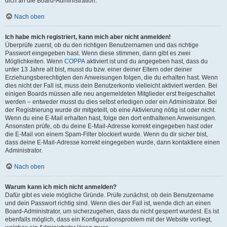
dich an die Board-Administration.
Nach oben
Ich habe mich registriert, kann mich aber nicht anmelden!
Überprüfe zuerst, ob du den richtigen Benutzernamen und das richtige
Passwort eingegeben hast. Wenn diese stimmen, dann gibt es zwei
Möglichkeiten. Wenn
COPPA
aktiviert ist und du angegeben hast, dass du
unter 13 Jahre alt bist, musst du bzw. einer deiner Eltern oder deiner
Erziehungsberechtigten den Anweisungen folgen, die du erhalten hast. Wenn
dies nicht der Fall ist, muss dein Benutzerkonto vielleicht aktiviert werden. Bei
einigen Boards müssen alle neu angemeldeten Mitglieder erst freigeschaltet
werden – entweder musst du dies selbst erledigen oder ein Administrator. Bei
der Registrierung wurde dir mitgeteilt, ob eine Aktivierung nötig ist oder nicht.
Wenn du eine E-Mail erhalten hast, folge den dort enthaltenen Anweisungen.
Ansonsten prüfe, ob du deine E-Mail-Adresse korrekt eingegeben hast oder
die E-Mail von einem Spam-Filter blockiert wurde. Wenn du dir sicher bist,
dass deine E-Mail-Adresse korrekt eingegeben wurde, dann kontaktiere einen
Administrator.
Nach oben
Warum kann ich mich nicht anmelden?
Dafür gibt es viele mögliche Gründe. Prüfe zunächst, ob dein Benutzername
und dein Passwort richtig sind. Wenn dies der Fall ist, wende dich an einen
Board-Administrator, um sicherzugehen, dass du nicht gesperrt wurdest. Es ist
ebenfalls möglich, dass ein Konfigurationsproblem mit der Website vorliegt,