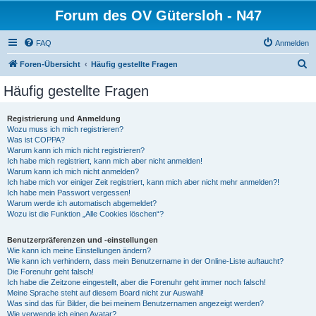
Forum des OV Gütersloh - N47
FAQ
Anmelden
S
Foren-Übersicht
Häufig gestellte Fragen
u
Häufig gestellte Fragen
c
h
Registrierung und Anmeldung
Wozu muss ich mich registrieren?
e
Was ist COPPA?
Warum kann ich mich nicht registrieren?
Ich habe mich registriert, kann mich aber nicht anmelden!
Warum kann ich mich nicht anmelden?
Ich habe mich vor einiger Zeit registriert, kann mich aber nicht mehr anmelden?!
Ich habe mein Passwort vergessen!
Warum werde ich automatisch abgemeldet?
Wozu ist die Funktion „Alle Cookies löschen“?
Benutzerpräferenzen und -einstellungen
Wie kann ich meine Einstellungen ändern?
Wie kann ich verhindern, dass mein Benutzername in der Online-Liste auftaucht?
Die Forenuhr geht falsch!
Ich habe die Zeitzone eingestellt, aber die Forenuhr geht immer noch falsch!
Meine Sprache steht auf diesem Board nicht zur Auswahl!
Was sind das für Bilder, die bei meinem Benutzernamen angezeigt werden?
Wie verwende ich einen Avatar?