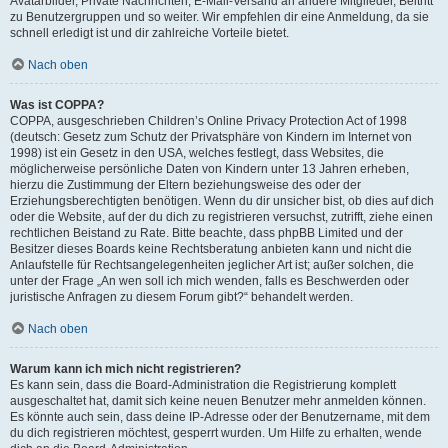
Avatarbilder, Private Nachrichten, E-Mail-Versand an andere Mitglieder, Beitritt
zu Benutzergruppen und so weiter. Wir empfehlen dir eine Anmeldung, da sie
schnell erledigt ist und dir zahlreiche Vorteile bietet.
Nach oben
Was ist COPPA?
COPPA, ausgeschrieben Children’s Online Privacy Protection Act of 1998
(deutsch: Gesetz zum Schutz der Privatsphäre von Kindern im Internet von
1998) ist ein Gesetz in den USA, welches festlegt, dass Websites, die
möglicherweise persönliche Daten von Kindern unter 13 Jahren erheben,
hierzu die Zustimmung der Eltern beziehungsweise des oder der
Erziehungsberechtigten benötigen. Wenn du dir unsicher bist, ob dies auf dich
oder die Website, auf der du dich zu registrieren versuchst, zutrifft, ziehe einen
rechtlichen Beistand zu Rate. Bitte beachte, dass phpBB Limited und der
Besitzer dieses Boards keine Rechtsberatung anbieten kann und nicht die
Anlaufstelle für Rechtsangelegenheiten jeglicher Art ist; außer solchen, die
unter der Frage „An wen soll ich mich wenden, falls es Beschwerden oder
juristische Anfragen zu diesem Forum gibt?“ behandelt werden.
Nach oben
Warum kann ich mich nicht registrieren?
Es kann sein, dass die Board-Administration die Registrierung komplett
ausgeschaltet hat, damit sich keine neuen Benutzer mehr anmelden können.
Es könnte auch sein, dass deine IP-Adresse oder der Benutzername, mit dem
du dich registrieren möchtest, gesperrt wurden. Um Hilfe zu erhalten, wende