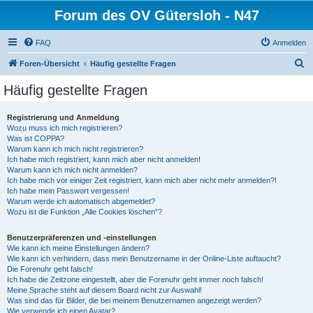
Forum des OV Gütersloh - N47
FAQ
Anmelden
S
Foren-Übersicht
Häufig gestellte Fragen
u
Häufig gestellte Fragen
c
h
Registrierung und Anmeldung
Wozu muss ich mich registrieren?
e
Was ist COPPA?
Warum kann ich mich nicht registrieren?
Ich habe mich registriert, kann mich aber nicht anmelden!
Warum kann ich mich nicht anmelden?
Ich habe mich vor einiger Zeit registriert, kann mich aber nicht mehr anmelden?!
Ich habe mein Passwort vergessen!
Warum werde ich automatisch abgemeldet?
Wozu ist die Funktion „Alle Cookies löschen“?
Benutzerpräferenzen und -einstellungen
Wie kann ich meine Einstellungen ändern?
Wie kann ich verhindern, dass mein Benutzername in der Online-Liste auftaucht?
Die Forenuhr geht falsch!
Ich habe die Zeitzone eingestellt, aber die Forenuhr geht immer noch falsch!
Meine Sprache steht auf diesem Board nicht zur Auswahl!
Was sind das für Bilder, die bei meinem Benutzernamen angezeigt werden?
Wie verwende ich einen Avatar?