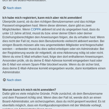
dich an die Board-Administration.
Nach oben
Ich habe mich registriert, kann mich aber nicht anmelden!
Überprüfe zuerst, ob du den richtigen Benutzernamen und das richtige
Passwort eingegeben hast. Wenn diese stimmen, dann gibt es zwei
Möglichkeiten. Wenn
COPPA
aktiviert ist und du angegeben hast, dass du
unter 13 Jahre alt bist, musst du bzw. einer deiner Eltern oder deiner
Erziehungsberechtigten den Anweisungen folgen, die du erhalten hast. Wenn
dies nicht der Fall ist, muss dein Benutzerkonto vielleicht aktiviert werden. Bei
einigen Boards müssen alle neu angemeldeten Mitglieder erst freigeschaltet
werden – entweder musst du dies selbst erledigen oder ein Administrator. Bei
der Registrierung wurde dir mitgeteilt, ob eine Aktivierung nötig ist oder nicht.
Wenn du eine E-Mail erhalten hast, folge den dort enthaltenen Anweisungen.
Ansonsten prüfe, ob du deine E-Mail-Adresse korrekt eingegeben hast oder
die E-Mail von einem Spam-Filter blockiert wurde. Wenn du dir sicher bist,
dass deine E-Mail-Adresse korrekt eingegeben wurde, dann kontaktiere einen
Administrator.
Nach oben
Warum kann ich mich nicht anmelden?
Dafür gibt es viele mögliche Gründe. Prüfe zunächst, ob dein Benutzername
und dein Passwort richtig sind. Wenn dies der Fall ist, wende dich an einen
Board-Administrator, um sicherzugehen, dass du nicht gesperrt wurdest. Es ist
ebenfalls möglich, dass ein Konfigurationsproblem mit der Website vorliegt,