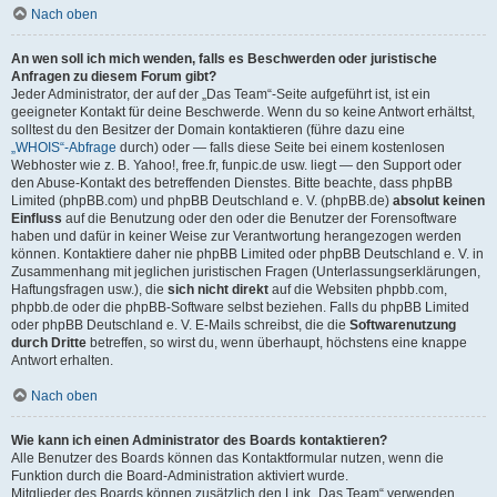
Nach oben
An wen soll ich mich wenden, falls es Beschwerden oder juristische
Anfragen zu diesem Forum gibt?
Jeder Administrator, der auf der „Das Team“-Seite aufgeführt ist, ist ein
geeigneter Kontakt für deine Beschwerde. Wenn du so keine Antwort erhältst,
solltest du den Besitzer der Domain kontaktieren (führe dazu eine
„WHOIS“-Abfrage
durch) oder — falls diese Seite bei einem kostenlosen
Webhoster wie z. B. Yahoo!, free.fr, funpic.de usw. liegt — den Support oder
den Abuse-Kontakt des betreffenden Dienstes. Bitte beachte, dass phpBB
Limited (phpBB.com) und phpBB Deutschland e. V. (phpBB.de)
absolut keinen
Einfluss
auf die Benutzung oder den oder die Benutzer der Forensoftware
haben und dafür in keiner Weise zur Verantwortung herangezogen werden
können. Kontaktiere daher nie phpBB Limited oder phpBB Deutschland e. V. in
Zusammenhang mit jeglichen juristischen Fragen (Unterlassungserklärungen,
Haftungsfragen usw.), die
sich nicht direkt
auf die Websiten phpbb.com,
phpbb.de oder die phpBB-Software selbst beziehen. Falls du phpBB Limited
oder phpBB Deutschland e. V. E-Mails schreibst, die die
Softwarenutzung
durch Dritte
betreffen, so wirst du, wenn überhaupt, höchstens eine knappe
Antwort erhalten.
Nach oben
Wie kann ich einen Administrator des Boards kontaktieren?
Alle Benutzer des Boards können das Kontaktformular nutzen, wenn die
Funktion durch die Board-Administration aktiviert wurde.
Mitglieder des Boards können zusätzlich den Link „Das Team“ verwenden.