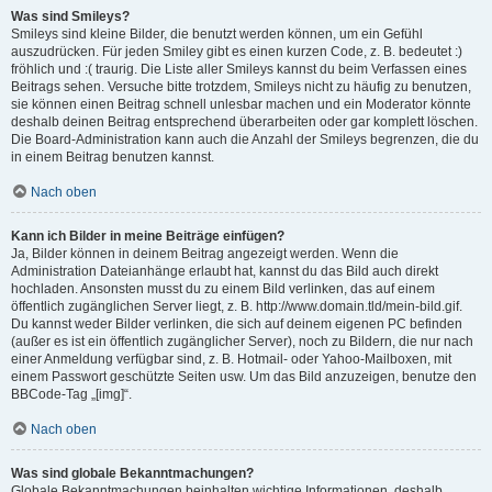
Was sind Smileys?
Smileys sind kleine Bilder, die benutzt werden können, um ein Gefühl
auszudrücken. Für jeden Smiley gibt es einen kurzen Code, z. B. bedeutet :)
fröhlich und :( traurig. Die Liste aller Smileys kannst du beim Verfassen eines
Beitrags sehen. Versuche bitte trotzdem, Smileys nicht zu häufig zu benutzen,
sie können einen Beitrag schnell unlesbar machen und ein Moderator könnte
deshalb deinen Beitrag entsprechend überarbeiten oder gar komplett löschen.
Die Board-Administration kann auch die Anzahl der Smileys begrenzen, die du
in einem Beitrag benutzen kannst.
Nach oben
Kann ich Bilder in meine Beiträge einfügen?
Ja, Bilder können in deinem Beitrag angezeigt werden. Wenn die
Administration Dateianhänge erlaubt hat, kannst du das Bild auch direkt
hochladen. Ansonsten musst du zu einem Bild verlinken, das auf einem
öffentlich zugänglichen Server liegt, z. B. http://www.domain.tld/mein-bild.gif.
Du kannst weder Bilder verlinken, die sich auf deinem eigenen PC befinden
(außer es ist ein öffentlich zugänglicher Server), noch zu Bildern, die nur nach
einer Anmeldung verfügbar sind, z. B. Hotmail- oder Yahoo-Mailboxen, mit
einem Passwort geschützte Seiten usw. Um das Bild anzuzeigen, benutze den
BBCode-Tag „[img]“.
Nach oben
Was sind globale Bekanntmachungen?
Globale Bekanntmachungen beinhalten wichtige Informationen, deshalb