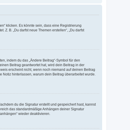
n“ klicken. Es könnte sein, dass eine Registrierung
t. Z. B. „Du darfst neue Themen erstellen“, „Du darfst
iten, indem du das „Ändere Beitrag“-Symbol für den
inen Beitrag geantwortet hat, wird dein Beitrag in der
nweis erscheint nicht, wenn noch niemand auf deinen Beitrag
ne Notiz hinterlassen, warum dein Beitrag überarbeitet wurde.
chdem du die Signatur erstellt und gespeichert hast, kannst
Bereich das standardmäßige Anhängen deiner Signatur
r anhängen“ wieder deaktivieren.