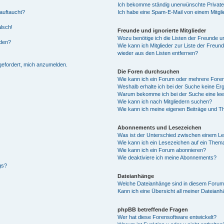
Ich bekomme ständig unerwünschte Private
auftaucht?
Ich habe eine Spam-E-Mail von einem Mitgli
alsch!
Freunde und ignorierte Mitglieder
Wozu benötige ich die Listen der Freunde un
rden?
Wie kann ich Mitglieder zur Liste der Freund
wieder aus den Listen entfernen?
fgefordert, mich anzumelden.
Die Foren durchsuchen
Wie kann ich ein Forum oder mehrere For
Weshalb erhalte ich bei der Suche keine Er
Warum bekomme ich bei der Suche eine lee
Wie kann ich nach Mitgliedern suchen?
Wie kann ich meine eigenen Beiträge und T
Abonnements und Lesezeichen
Was ist der Unterschied zwischen einem L
Wie kann ich ein Lesezeichen auf ein Them
Wie kann ich ein Forum abonnieren?
Wie deaktiviere ich meine Abonnements?
gs?
Dateianhänge
Welche Dateianhänge sind in diesem Forum
Kann ich eine Übersicht all meiner Dateian
phpBB betreffende Fragen
Wer hat diese Forensoftware entwickelt?