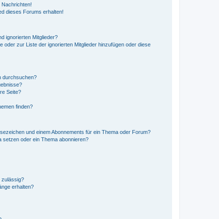
 Nachrichten!
ed dieses Forums erhalten!
d ignorierten Mitglieder?
e oder zur Liste der ignorierten Mitglieder hinzufügen oder diese
en durchsuchen?
gebnisse?
re Seite?
hemen finden?
esezeichen und einem Abonnements für ein Thema oder Forum?
a setzen oder ein Thema abonnieren?
 zulässig?
hänge erhalten?