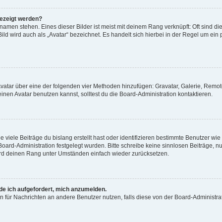
gezeigt werden?
amen stehen. Eines dieser Bilder ist meist mit deinem Rang verknüpft: Oft sind di
ld wird auch als „Avatar“ bezeichnet. Es handelt sich hierbei in der Regel um ein
 Avatar über eine der folgenden vier Methoden hinzufügen: Gravatar, Galerie, Rem
en Avatar benutzen kannst, solltest du die Board-Administration kontaktieren.
viele Beiträge du bislang erstellt hast oder identifizieren bestimmte Benutzer w
 Board-Administration festgelegt wurden. Bitte schreibe keine sinnlosen Beiträge
wird deinen Rang unter Umständen einfach wieder zurücksetzen.
rde ich aufgefordert, mich anzumelden.
ion für Nachrichten an andere Benutzer nutzen, falls diese von der Board-Administ