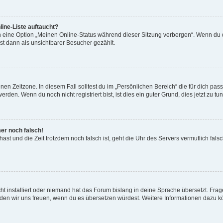
ine-Liste auftaucht?
n eine Option „Meinen Online-Status während dieser Sitzung verbergen“. Wenn du d
st dann als unsichtbarer Besucher gezählt.
en Zeitzone. In diesem Fall solltest du im „Persönlichen Bereich“ die für dich passe
den. Wenn du noch nicht registriert bist, ist dies ein guter Grund, dies jetzt zu tun
mer noch falsch!
t hast und die Zeit trotzdem noch falsch ist, geht die Uhr des Servers vermutlich fal
t installiert oder niemand hat das Forum bislang in deine Sprache übersetzt. Frag
, würden wir uns freuen, wenn du es übersetzen würdest. Weitere Informationen dazu