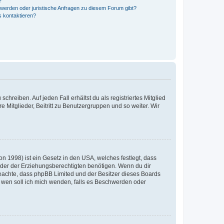
?
hwerden oder juristische Anfragen zu diesem Forum gibt?
s kontaktieren?
chreiben. Auf jeden Fall erhältst du als registriertes Mitglied
e Mitglieder, Beitritt zu Benutzergruppen und so weiter. Wir
n 1998) ist ein Gesetz in den USA, welches festlegt, dass
der der Erziehungsberechtigten benötigen. Wenn du dir
te beachte, dass phpBB Limited und der Besitzer dieses Boards
An wen soll ich mich wenden, falls es Beschwerden oder