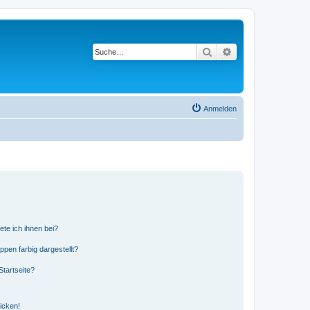
Suche
Erweiterte Suche
Anmelden
ete ich ihnen bei?
en farbig dargestellt?
tartseite?
icken!