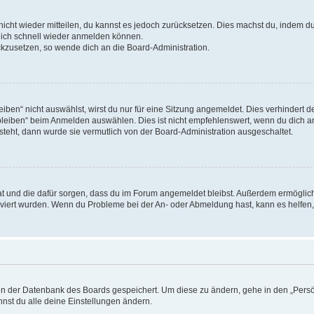
 nicht wieder mitteilen, du kannst es jedoch zurücksetzen. Dies machst du, indem 
 dich schnell wieder anmelden können.
ückzusetzen, so wende dich an die Board-Administration.
en“ nicht auswählst, wirst du nur für eine Sitzung angemeldet. Dies verhindert 
leiben“ beim Anmelden auswählen. Dies ist nicht empfehlenswert, wenn du dich an
 steht, dann wurde sie vermutlich von der Board-Administration ausgeschaltet.
 hat und die dafür sorgen, dass du im Forum angemeldet bleibst. Außerdem ermögli
tiviert wurden. Wenn du Probleme bei der An- oder Abmeldung hast, kann es helfen
n in der Datenbank des Boards gespeichert. Um diese zu ändern, gehe in den „Persö
nst du alle deine Einstellungen ändern.