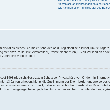
Warum ist Funktion x oder y nicht enthalten
An wen soll ich mich wenden, falls es Besc
Wie kann ich einen Administrator des Board
istration dieses Forums entscheidet, ob du registriert sein musst, um Beiträge zu s
ung stehen: zum Beispiel Avatarbilder, Private Nachrichten, E-Mail-Versand an ander
 zahlreiche Vorteile bietet.
t of 1998 (deutsch: Gesetz zum Schutz der Privatsphäre von Kindern im Internet vo
unter 13 Jahren erheben, hierzu die Zustimmung der Eltern beziehungsweise des o
h zu registrieren versuchst, zutrifft, ziehe einen rechtlichen Beistand zu Rate. Bit
für Rechtsangelegenheiten jeglicher Art ist; außer solchen, die unter der Frage „
.