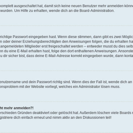
g komplett ausgeschaltet hat, damit sich keine neuen Benutzer mehr anmelden könn
 wurden. Um Hilfe zu erhalten, wende dich an die Board-Administration.
 richtige Passwort eingegeben hast. Wenn diese stimmen, dann gibt es zwei Mögl
tern oder deiner Erziehungsberechtigten den Anweisungen folgen, die du erhalten ha
u angemeldeten Mitglieder erst freigeschaltet werden – entweder musst du dies selbs
. Wenn du eine E-Mail erhalten hast, folge den dort enthaltenen Anweisungen. Ansons
 dir sicher bist, dass deine E-Mail-Adresse korrekt eingegeben wurde, dann kontak
Benutzername und dein Passwort richtig sind. Wenn dies der Fall ist, wende dich a
ionsproblem mit der Website vorliegt, welches ein Administrator lösen muss.
icht mehr anmelden?!
erschieden Gründen deaktiviert oder gelöscht hat. Außerdem löschen viele Boards r
triere dich einfach erneut und nimm aktiv an den Diskussionen teil!