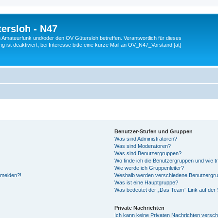
ersloh - N47
en Amateurfunk und/oder den OV Gütersloh betreffen. Verantwortlich für dieses
 ist deaktiviert, bei Interesse bitte eine kurze Mail an OV_N47_Vorstand [ät]
Benutzer-Stufen und Gruppen
Was sind Administratoren?
Was sind Moderatoren?
Was sind Benutzergruppen?
Wo finde ich die Benutzergruppen und wie tr
Wie werde ich Gruppenleiter?
anmelden?!
Weshalb werden verschiedene Benutzergrupp
Was ist eine Hauptgruppe?
Was bedeutet der „Das Team“-Link auf der S
Private Nachrichten
Ich kann keine Privaten Nachrichten versch