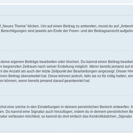
„Neues Thema“ klicken. Um auf einen Beitrag zu antworten, musst du auf „Antworte
e Berechtigungen sind jeweils am Ende der Foren- und der Beitragsansicht aufgeliste
r deine eigenen Beiträge bearbeiten oder löschen. Du kannst einen Beitrag bearbe
inen begrenzten Zeitraum nach seiner Erstellung möglich. Wenn bereits jemand auf de
 die Anzahl als auch der letzte Zeitpunkt der Bearbeitungen angezeigt. Dieser Hi
en Beitrag überarbeitet hat. Diese können jedoch, falls sie es für nötig halten, ei
hen können, wenn bereits jemand darauf geantwortet hat.
st eine solche in den Einstellungen in deinem persönlichen Bereich entwerfen. Na
eren. Du kannst eine Signatur auch hinzufügen, indem du in deinem persönlichen 
atur verfassen möchtest, so kannst du dort einfach das Kontrollkästchen „Signatu