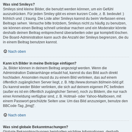
Was sind Smileys?
Smileys sind kleine Bilder, die benutzt werden können, um ein Gefühl
auszudrücken. Für jeden Smiley gibt es einen kurzen Code, z. B. bedeutet :)
fröhlich und :( traurig. Die Liste aller Smileys kannst du beim Verfassen eines
Beitrags sehen. Versuche bitte trotzdem, Smileys nicht zu häufig zu benutzen,
sie können einen Beitrag schnell unlesbar machen und ein Moderator könnte
deshalb deinen Beitrag entsprechend überarbeiten oder gar komplett löschen.
Die Board-Administration kann auch die Anzahl der Smileys begrenzen, die du
in einem Beitrag benutzen kannst.
Nach oben
Kann ich Bilder in meine Beiträge einfügen?
Ja, Bilder können in deinem Beitrag angezeigt werden. Wenn die
Administration Dateianhänge erlaubt hat, kannst du das Bild auch direkt
hochladen. Ansonsten musst du zu einem Bild verlinken, das auf einem
öffentlich zugänglichen Server liegt, z. B. http://www.domain.tld/mein-bild.gif.
Du kannst weder Bilder verlinken, die sich auf deinem eigenen PC befinden
(außer es ist ein öffentlich zugänglicher Server), noch zu Bildern, die nur nach
einer Anmeldung verfügbar sind, z. B. Hotmail- oder Yahoo-Mailboxen, mit
einem Passwort geschützte Seiten usw. Um das Bild anzuzeigen, benutze den
BBCode-Tag „[img]“.
Nach oben
Was sind globale Bekanntmachungen?
Globale Bekanntmachungen beinhalten wichtige Informationen, deshalb