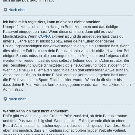
dich an die Board-Administration.
Nach oben
Ich habe mich registriert, kann mich aber nicht anmelden!
Überprüfe zuerst, ob du den richtigen Benutzernamen und das richtige
Passwort eingegeben hast. Wenn diese stimmen, dann gibt es zwei
Möglichkeiten. Wenn
COPPA
aktiviert ist und du angegeben hast, dass du
unter 13 Jahre alt bist, musst du bzw. einer deiner Eltern oder deiner
Erziehungsberechtigten den Anweisungen folgen, die du erhalten hast. Wenn
dies nicht der Fall ist, muss dein Benutzerkonto vielleicht aktiviert werden. Bei
einigen Boards müssen alle neu angemeldeten Mitglieder erst freigeschaltet
werden – entweder musst du dies selbst erledigen oder ein Administrator. Bei
der Registrierung wurde dir mitgeteilt, ob eine Aktivierung nötig ist oder nicht.
Wenn du eine E-Mail erhalten hast, folge den dort enthaltenen Anweisungen.
Ansonsten prüfe, ob du deine E-Mail-Adresse korrekt eingegeben hast oder
die E-Mail von einem Spam-Filter blockiert wurde. Wenn du dir sicher bist,
dass deine E-Mail-Adresse korrekt eingegeben wurde, dann kontaktiere einen
Administrator.
Nach oben
Warum kann ich mich nicht anmelden?
Dafür gibt es viele mögliche Gründe. Prüfe zunächst, ob dein Benutzername
und dein Passwort richtig sind. Wenn dies der Fall ist, wende dich an einen
Board-Administrator, um sicherzugehen, dass du nicht gesperrt wurdest. Es ist
ebenfalls möglich, dass ein Konfigurationsproblem mit der Website vorliegt,