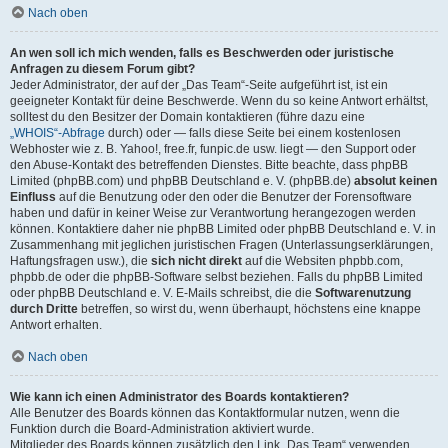
Nach oben
An wen soll ich mich wenden, falls es Beschwerden oder juristische
Anfragen zu diesem Forum gibt?
Jeder Administrator, der auf der „Das Team“-Seite aufgeführt ist, ist ein
geeigneter Kontakt für deine Beschwerde. Wenn du so keine Antwort erhältst,
solltest du den Besitzer der Domain kontaktieren (führe dazu eine
„WHOIS“-Abfrage
durch) oder — falls diese Seite bei einem kostenlosen
Webhoster wie z. B. Yahoo!, free.fr, funpic.de usw. liegt — den Support oder
den Abuse-Kontakt des betreffenden Dienstes. Bitte beachte, dass phpBB
Limited (phpBB.com) und phpBB Deutschland e. V. (phpBB.de)
absolut keinen
Einfluss
auf die Benutzung oder den oder die Benutzer der Forensoftware
haben und dafür in keiner Weise zur Verantwortung herangezogen werden
können. Kontaktiere daher nie phpBB Limited oder phpBB Deutschland e. V. in
Zusammenhang mit jeglichen juristischen Fragen (Unterlassungserklärungen,
Haftungsfragen usw.), die
sich nicht direkt
auf die Websiten phpbb.com,
phpbb.de oder die phpBB-Software selbst beziehen. Falls du phpBB Limited
oder phpBB Deutschland e. V. E-Mails schreibst, die die
Softwarenutzung
durch Dritte
betreffen, so wirst du, wenn überhaupt, höchstens eine knappe
Antwort erhalten.
Nach oben
Wie kann ich einen Administrator des Boards kontaktieren?
Alle Benutzer des Boards können das Kontaktformular nutzen, wenn die
Funktion durch die Board-Administration aktiviert wurde.
Mitglieder des Boards können zusätzlich den Link „Das Team“ verwenden.