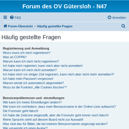
Forum des OV Gütersloh - N47
FAQ
Anmelden
S
Foren-Übersicht
Häufig gestellte Fragen
u
Häufig gestellte Fragen
c
h
Registrierung und Anmeldung
Wozu muss ich mich registrieren?
e
Was ist COPPA?
Warum kann ich mich nicht registrieren?
Ich habe mich registriert, kann mich aber nicht anmelden!
Warum kann ich mich nicht anmelden?
Ich habe mich vor einiger Zeit registriert, kann mich aber nicht mehr anmelden?!
Ich habe mein Passwort vergessen!
Warum werde ich automatisch abgemeldet?
Wozu ist die Funktion „Alle Cookies löschen“?
Benutzerpräferenzen und -einstellungen
Wie kann ich meine Einstellungen ändern?
Wie kann ich verhindern, dass mein Benutzername in der Online-Liste auftaucht?
Die Forenuhr geht falsch!
Ich habe die Zeitzone eingestellt, aber die Forenuhr geht immer noch falsch!
Meine Sprache steht auf diesem Board nicht zur Auswahl!
Was sind das für Bilder, die bei meinem Benutzernamen angezeigt werden?
Wie verwende ich einen Avatar?