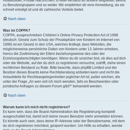
Avatarbilder, Private Nachrichten, E-Mail-Versand an andere Mitglieder, Beitritt
zu Benutzergruppen und so weiter. Wir empfehlen dir eine Anmeldung, da sie
schnell erledigt ist und dir zahlreiche Vorteile bietet.
Nach oben
Was ist COPPA?
COPPA, ausgeschrieben Children’s Online Privacy Protection Act of 1998
(deutsch: Gesetz zum Schutz der Privatsphäre von Kindern im Internet von
1998) ist ein Gesetz in den USA, welches festlegt, dass Websites, die
möglicherweise persönliche Daten von Kindern unter 13 Jahren erheben,
hierzu die Zustimmung der Eltern beziehungsweise des oder der
Erziehungsberechtigten benötigen. Wenn du dir unsicher bist, ob dies auf dich
oder die Website, auf der du dich zu registrieren versuchst, zutrifft, ziehe einen
rechtlichen Beistand zu Rate. Bitte beachte, dass phpBB Limited und der
Besitzer dieses Boards keine Rechtsberatung anbieten kann und nicht die
Anlaufstelle für Rechtsangelegenheiten jeglicher Art ist; außer solchen, die
unter der Frage „An wen soll ich mich wenden, falls es Beschwerden oder
juristische Anfragen zu diesem Forum gibt?“ behandelt werden.
Nach oben
Warum kann ich mich nicht registrieren?
Es kann sein, dass die Board-Administration die Registrierung komplett
ausgeschaltet hat, damit sich keine neuen Benutzer mehr anmelden können.
Es könnte auch sein, dass deine IP-Adresse oder der Benutzername, mit dem
du dich registrieren möchtest, gesperrt wurden. Um Hilfe zu erhalten, wende