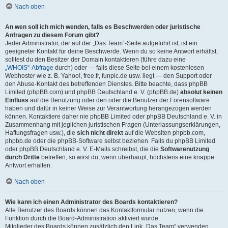
Nach oben
An wen soll ich mich wenden, falls es Beschwerden oder juristische
Anfragen zu diesem Forum gibt?
Jeder Administrator, der auf der „Das Team“-Seite aufgeführt ist, ist ein
geeigneter Kontakt für deine Beschwerde. Wenn du so keine Antwort erhältst,
solltest du den Besitzer der Domain kontaktieren (führe dazu eine
„WHOIS“-Abfrage
durch) oder — falls diese Seite bei einem kostenlosen
Webhoster wie z. B. Yahoo!, free.fr, funpic.de usw. liegt — den Support oder
den Abuse-Kontakt des betreffenden Dienstes. Bitte beachte, dass phpBB
Limited (phpBB.com) und phpBB Deutschland e. V. (phpBB.de)
absolut keinen
Einfluss
auf die Benutzung oder den oder die Benutzer der Forensoftware
haben und dafür in keiner Weise zur Verantwortung herangezogen werden
können. Kontaktiere daher nie phpBB Limited oder phpBB Deutschland e. V. in
Zusammenhang mit jeglichen juristischen Fragen (Unterlassungserklärungen,
Haftungsfragen usw.), die
sich nicht direkt
auf die Websiten phpbb.com,
phpbb.de oder die phpBB-Software selbst beziehen. Falls du phpBB Limited
oder phpBB Deutschland e. V. E-Mails schreibst, die die
Softwarenutzung
durch Dritte
betreffen, so wirst du, wenn überhaupt, höchstens eine knappe
Antwort erhalten.
Nach oben
Wie kann ich einen Administrator des Boards kontaktieren?
Alle Benutzer des Boards können das Kontaktformular nutzen, wenn die
Funktion durch die Board-Administration aktiviert wurde.
Mitglieder des Boards können zusätzlich den Link „Das Team“ verwenden.