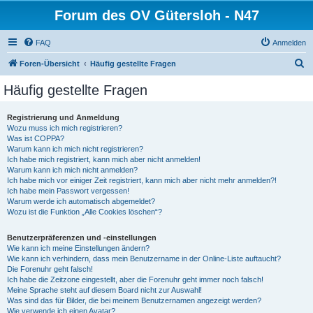
Forum des OV Gütersloh - N47
FAQ
Anmelden
S
Foren-Übersicht
Häufig gestellte Fragen
u
Häufig gestellte Fragen
c
h
Registrierung und Anmeldung
Wozu muss ich mich registrieren?
e
Was ist COPPA?
Warum kann ich mich nicht registrieren?
Ich habe mich registriert, kann mich aber nicht anmelden!
Warum kann ich mich nicht anmelden?
Ich habe mich vor einiger Zeit registriert, kann mich aber nicht mehr anmelden?!
Ich habe mein Passwort vergessen!
Warum werde ich automatisch abgemeldet?
Wozu ist die Funktion „Alle Cookies löschen“?
Benutzerpräferenzen und -einstellungen
Wie kann ich meine Einstellungen ändern?
Wie kann ich verhindern, dass mein Benutzername in der Online-Liste auftaucht?
Die Forenuhr geht falsch!
Ich habe die Zeitzone eingestellt, aber die Forenuhr geht immer noch falsch!
Meine Sprache steht auf diesem Board nicht zur Auswahl!
Was sind das für Bilder, die bei meinem Benutzernamen angezeigt werden?
Wie verwende ich einen Avatar?