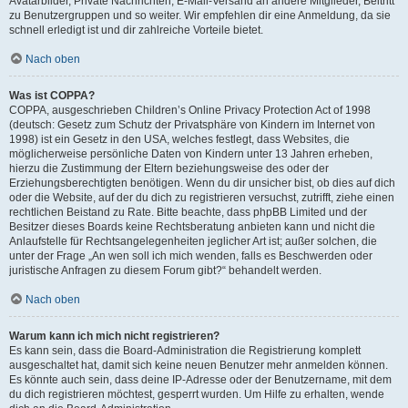
Avatarbilder, Private Nachrichten, E-Mail-Versand an andere Mitglieder, Beitritt
zu Benutzergruppen und so weiter. Wir empfehlen dir eine Anmeldung, da sie
schnell erledigt ist und dir zahlreiche Vorteile bietet.
Nach oben
Was ist COPPA?
COPPA, ausgeschrieben Children’s Online Privacy Protection Act of 1998
(deutsch: Gesetz zum Schutz der Privatsphäre von Kindern im Internet von
1998) ist ein Gesetz in den USA, welches festlegt, dass Websites, die
möglicherweise persönliche Daten von Kindern unter 13 Jahren erheben,
hierzu die Zustimmung der Eltern beziehungsweise des oder der
Erziehungsberechtigten benötigen. Wenn du dir unsicher bist, ob dies auf dich
oder die Website, auf der du dich zu registrieren versuchst, zutrifft, ziehe einen
rechtlichen Beistand zu Rate. Bitte beachte, dass phpBB Limited und der
Besitzer dieses Boards keine Rechtsberatung anbieten kann und nicht die
Anlaufstelle für Rechtsangelegenheiten jeglicher Art ist; außer solchen, die
unter der Frage „An wen soll ich mich wenden, falls es Beschwerden oder
juristische Anfragen zu diesem Forum gibt?“ behandelt werden.
Nach oben
Warum kann ich mich nicht registrieren?
Es kann sein, dass die Board-Administration die Registrierung komplett
ausgeschaltet hat, damit sich keine neuen Benutzer mehr anmelden können.
Es könnte auch sein, dass deine IP-Adresse oder der Benutzername, mit dem
du dich registrieren möchtest, gesperrt wurden. Um Hilfe zu erhalten, wende