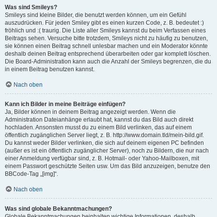
Was sind Smileys?
Smileys sind kleine Bilder, die benutzt werden können, um ein Gefühl
auszudrücken. Für jeden Smiley gibt es einen kurzen Code, z. B. bedeutet :)
fröhlich und :( traurig. Die Liste aller Smileys kannst du beim Verfassen eines
Beitrags sehen. Versuche bitte trotzdem, Smileys nicht zu häufig zu benutzen,
sie können einen Beitrag schnell unlesbar machen und ein Moderator könnte
deshalb deinen Beitrag entsprechend überarbeiten oder gar komplett löschen.
Die Board-Administration kann auch die Anzahl der Smileys begrenzen, die du
in einem Beitrag benutzen kannst.
Nach oben
Kann ich Bilder in meine Beiträge einfügen?
Ja, Bilder können in deinem Beitrag angezeigt werden. Wenn die
Administration Dateianhänge erlaubt hat, kannst du das Bild auch direkt
hochladen. Ansonsten musst du zu einem Bild verlinken, das auf einem
öffentlich zugänglichen Server liegt, z. B. http://www.domain.tld/mein-bild.gif.
Du kannst weder Bilder verlinken, die sich auf deinem eigenen PC befinden
(außer es ist ein öffentlich zugänglicher Server), noch zu Bildern, die nur nach
einer Anmeldung verfügbar sind, z. B. Hotmail- oder Yahoo-Mailboxen, mit
einem Passwort geschützte Seiten usw. Um das Bild anzuzeigen, benutze den
BBCode-Tag „[img]“.
Nach oben
Was sind globale Bekanntmachungen?
Globale Bekanntmachungen beinhalten wichtige Informationen, deshalb