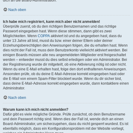
dich an die Board-Administration.
Nach oben
Ich habe mich registriert, kann mich aber nicht anmelden!
Überprüfe zuerst, ob du den richtigen Benutzernamen und das richtige
Passwort eingegeben hast. Wenn diese stimmen, dann gibt es zwei
Möglichkeiten. Wenn
COPPA
aktiviert ist und du angegeben hast, dass du
unter 13 Jahre alt bist, musst du bzw. einer deiner Eltern oder deiner
Erziehungsberechtigten den Anweisungen folgen, die du erhalten hast. Wenn
dies nicht der Fall ist, muss dein Benutzerkonto vielleicht aktiviert werden. Bei
einigen Boards müssen alle neu angemeldeten Mitglieder erst freigeschaltet
werden – entweder musst du dies selbst erledigen oder ein Administrator. Bei
der Registrierung wurde dir mitgeteilt, ob eine Aktivierung nötig ist oder nicht.
Wenn du eine E-Mail erhalten hast, folge den dort enthaltenen Anweisungen.
Ansonsten prüfe, ob du deine E-Mail-Adresse korrekt eingegeben hast oder
die E-Mail von einem Spam-Filter blockiert wurde. Wenn du dir sicher bist,
dass deine E-Mail-Adresse korrekt eingegeben wurde, dann kontaktiere einen
Administrator.
Nach oben
Warum kann ich mich nicht anmelden?
Dafür gibt es viele mögliche Gründe. Prüfe zunächst, ob dein Benutzername
und dein Passwort richtig sind. Wenn dies der Fall ist, wende dich an einen
Board-Administrator, um sicherzugehen, dass du nicht gesperrt wurdest. Es ist
ebenfalls möglich, dass ein Konfigurationsproblem mit der Website vorliegt,