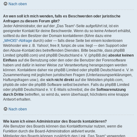
Nach oben
An wen soll ich mich wenden, falls es Beschwerden oder juristische
Anfragen zu diesem Forum gibt?
Jeder Administrator, der auf der „Das Team“-Seite aufgeführt ist, ist ein
geeigneter Kontakt für deine Beschwerde. Wenn du so keine Antwort erhältst,
solltest du den Besitzer der Domain kontaktieren (führe dazu eine
„WHOIS“-Abfrage
durch) oder — falls diese Seite bei einem kostenlosen
Webhoster wie z. B. Yahoo!, free.fr, funpic.de usw. liegt — den Support oder
den Abuse-Kontakt des betreffenden Dienstes. Bitte beachte, dass phpBB
Limited (phpBB.com) und phpBB Deutschland e. V. (phpBB.de)
absolut keinen
Einfluss
auf die Benutzung oder den oder die Benutzer der Forensoftware
haben und dafür in keiner Weise zur Verantwortung herangezogen werden
können. Kontaktiere daher nie phpBB Limited oder phpBB Deutschland e. V. in
Zusammenhang mit jeglichen juristischen Fragen (Unterlassungserklärungen,
Haftungsfragen usw.), die
sich nicht direkt
auf die Websiten phpbb.com,
phpbb.de oder die phpBB-Software selbst beziehen. Falls du phpBB Limited
oder phpBB Deutschland e. V. E-Mails schreibst, die die
Softwarenutzung
durch Dritte
betreffen, so wirst du, wenn überhaupt, höchstens eine knappe
Antwort erhalten.
Nach oben
Wie kann ich einen Administrator des Boards kontaktieren?
Alle Benutzer des Boards können das Kontaktformular nutzen, wenn die
Funktion durch die Board-Administration aktiviert wurde.
Mitglieder des Boards können zusätzlich den Link „Das Team“ verwenden.