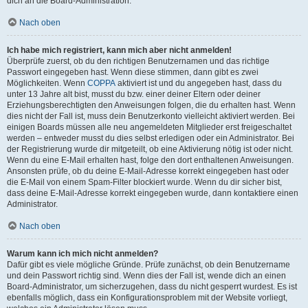
dich an die Board-Administration.
Nach oben
Ich habe mich registriert, kann mich aber nicht anmelden!
Überprüfe zuerst, ob du den richtigen Benutzernamen und das richtige
Passwort eingegeben hast. Wenn diese stimmen, dann gibt es zwei
Möglichkeiten. Wenn
COPPA
aktiviert ist und du angegeben hast, dass du
unter 13 Jahre alt bist, musst du bzw. einer deiner Eltern oder deiner
Erziehungsberechtigten den Anweisungen folgen, die du erhalten hast. Wenn
dies nicht der Fall ist, muss dein Benutzerkonto vielleicht aktiviert werden. Bei
einigen Boards müssen alle neu angemeldeten Mitglieder erst freigeschaltet
werden – entweder musst du dies selbst erledigen oder ein Administrator. Bei
der Registrierung wurde dir mitgeteilt, ob eine Aktivierung nötig ist oder nicht.
Wenn du eine E-Mail erhalten hast, folge den dort enthaltenen Anweisungen.
Ansonsten prüfe, ob du deine E-Mail-Adresse korrekt eingegeben hast oder
die E-Mail von einem Spam-Filter blockiert wurde. Wenn du dir sicher bist,
dass deine E-Mail-Adresse korrekt eingegeben wurde, dann kontaktiere einen
Administrator.
Nach oben
Warum kann ich mich nicht anmelden?
Dafür gibt es viele mögliche Gründe. Prüfe zunächst, ob dein Benutzername
und dein Passwort richtig sind. Wenn dies der Fall ist, wende dich an einen
Board-Administrator, um sicherzugehen, dass du nicht gesperrt wurdest. Es ist
ebenfalls möglich, dass ein Konfigurationsproblem mit der Website vorliegt,