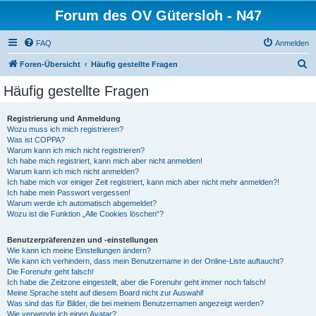
Forum des OV Gütersloh - N47
FAQ
Anmelden
S
Foren-Übersicht
Häufig gestellte Fragen
u
Häufig gestellte Fragen
c
h
Registrierung und Anmeldung
Wozu muss ich mich registrieren?
e
Was ist COPPA?
Warum kann ich mich nicht registrieren?
Ich habe mich registriert, kann mich aber nicht anmelden!
Warum kann ich mich nicht anmelden?
Ich habe mich vor einiger Zeit registriert, kann mich aber nicht mehr anmelden?!
Ich habe mein Passwort vergessen!
Warum werde ich automatisch abgemeldet?
Wozu ist die Funktion „Alle Cookies löschen“?
Benutzerpräferenzen und -einstellungen
Wie kann ich meine Einstellungen ändern?
Wie kann ich verhindern, dass mein Benutzername in der Online-Liste auftaucht?
Die Forenuhr geht falsch!
Ich habe die Zeitzone eingestellt, aber die Forenuhr geht immer noch falsch!
Meine Sprache steht auf diesem Board nicht zur Auswahl!
Was sind das für Bilder, die bei meinem Benutzernamen angezeigt werden?
Wie verwende ich einen Avatar?