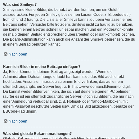
Was sind Smileys?
Smileys sind kleine Bilder, die benutzt werden können, um ein Gefühl
auszudrücken. Für jeden Smiley gibt es einen kurzen Code, z. B. bedeutet :)
fröhlich und :( traurig. Die Liste aller Smileys kannst du beim Verfassen eines
Beitrags sehen. Versuche bitte trotzdem, Smileys nicht zu häufig zu benutzen,
sie können einen Beitrag schnell unlesbar machen und ein Moderator könnte
deshalb deinen Beitrag entsprechend überarbeiten oder gar komplett löschen.
Die Board-Administration kann auch die Anzahl der Smileys begrenzen, die du
in einem Beitrag benutzen kannst.
Nach oben
Kann ich Bilder in meine Beiträge einfügen?
Ja, Bilder können in deinem Beitrag angezeigt werden. Wenn die
Administration Dateianhänge erlaubt hat, kannst du das Bild auch direkt
hochladen. Ansonsten musst du zu einem Bild verlinken, das auf einem
öffentlich zugänglichen Server liegt, z. B. http://www.domain.tld/mein-bild.gif.
Du kannst weder Bilder verlinken, die sich auf deinem eigenen PC befinden
(außer es ist ein öffentlich zugänglicher Server), noch zu Bildern, die nur nach
einer Anmeldung verfügbar sind, z. B. Hotmail- oder Yahoo-Mailboxen, mit
einem Passwort geschützte Seiten usw. Um das Bild anzuzeigen, benutze den
BBCode-Tag „[img]“.
Nach oben
Was sind globale Bekanntmachungen?
Globale Bekanntmachungen beinhalten wichtige Informationen, deshalb