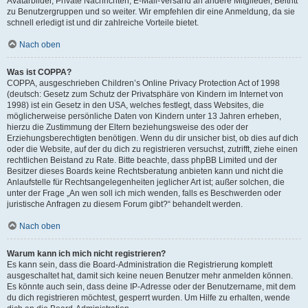
Avatarbilder, Private Nachrichten, E-Mail-Versand an andere Mitglieder, Beitritt
zu Benutzergruppen und so weiter. Wir empfehlen dir eine Anmeldung, da sie
schnell erledigt ist und dir zahlreiche Vorteile bietet.
Nach oben
Was ist COPPA?
COPPA, ausgeschrieben Children’s Online Privacy Protection Act of 1998
(deutsch: Gesetz zum Schutz der Privatsphäre von Kindern im Internet von
1998) ist ein Gesetz in den USA, welches festlegt, dass Websites, die
möglicherweise persönliche Daten von Kindern unter 13 Jahren erheben,
hierzu die Zustimmung der Eltern beziehungsweise des oder der
Erziehungsberechtigten benötigen. Wenn du dir unsicher bist, ob dies auf dich
oder die Website, auf der du dich zu registrieren versuchst, zutrifft, ziehe einen
rechtlichen Beistand zu Rate. Bitte beachte, dass phpBB Limited und der
Besitzer dieses Boards keine Rechtsberatung anbieten kann und nicht die
Anlaufstelle für Rechtsangelegenheiten jeglicher Art ist; außer solchen, die
unter der Frage „An wen soll ich mich wenden, falls es Beschwerden oder
juristische Anfragen zu diesem Forum gibt?“ behandelt werden.
Nach oben
Warum kann ich mich nicht registrieren?
Es kann sein, dass die Board-Administration die Registrierung komplett
ausgeschaltet hat, damit sich keine neuen Benutzer mehr anmelden können.
Es könnte auch sein, dass deine IP-Adresse oder der Benutzername, mit dem
du dich registrieren möchtest, gesperrt wurden. Um Hilfe zu erhalten, wende