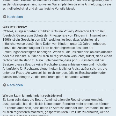
Avatarbilder, Private Nachrichten, E-Mail-Versand an andere Mitglieder, Beitritt
zu Benutzergruppen und so weiter. Wir empfehlen dir eine Anmeldung, da sie
schnell erledigt ist und dir zahlreiche Vorteile bietet.
Nach oben
Was ist COPPA?
COPPA, ausgeschrieben Children’s Online Privacy Protection Act of 1998
(deutsch: Gesetz zum Schutz der Privatsphäre von Kindern im Internet von
1998) ist ein Gesetz in den USA, welches festlegt, dass Websites, die
möglicherweise persönliche Daten von Kindern unter 13 Jahren erheben,
hierzu die Zustimmung der Eltern beziehungsweise des oder der
Erziehungsberechtigten benötigen. Wenn du dir unsicher bist, ob dies auf dich
oder die Website, auf der du dich zu registrieren versuchst, zutrifft, ziehe einen
rechtlichen Beistand zu Rate. Bitte beachte, dass phpBB Limited und der
Besitzer dieses Boards keine Rechtsberatung anbieten kann und nicht die
Anlaufstelle für Rechtsangelegenheiten jeglicher Art ist; außer solchen, die
unter der Frage „An wen soll ich mich wenden, falls es Beschwerden oder
juristische Anfragen zu diesem Forum gibt?“ behandelt werden.
Nach oben
Warum kann ich mich nicht registrieren?
Es kann sein, dass die Board-Administration die Registrierung komplett
ausgeschaltet hat, damit sich keine neuen Benutzer mehr anmelden können.
Es könnte auch sein, dass deine IP-Adresse oder der Benutzername, mit dem
du dich registrieren möchtest, gesperrt wurden. Um Hilfe zu erhalten, wende