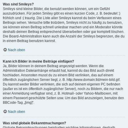
Was sind Smileys?
Smileys sind kleine Bilder, die benutzt werden können, um ein Gefühl
auszudrücken. Für jeden Smiley gibt es einen kurzen Code, z. B. bedeutet :)
fröhlich und :( traurig. Die Liste aller Smileys kannst du beim Verfassen eines
Beitrags sehen. Versuche bitte trotzdem, Smileys nicht zu häufig zu benutzen,
sie können einen Beitrag schnell unlesbar machen und ein Moderator könnte
deshalb deinen Beitrag entsprechend überarbeiten oder gar komplett löschen.
Die Board-Administration kann auch die Anzahl der Smileys begrenzen, die du
in einem Beitrag benutzen kannst.
Nach oben
Kann ich Bilder in meine Beiträge einfügen?
Ja, Bilder können in deinem Beitrag angezeigt werden. Wenn die
Administration Dateianhänge erlaubt hat, kannst du das Bild auch direkt
hochladen. Ansonsten musst du zu einem Bild verlinken, das auf einem
öffentlich zugänglichen Server liegt, z. B. http://www.domain.tld/mein-bild.gif.
Du kannst weder Bilder verlinken, die sich auf deinem eigenen PC befinden
(außer es ist ein öffentlich zugänglicher Server), noch zu Bildern, die nur nach
einer Anmeldung verfügbar sind, z. B. Hotmail- oder Yahoo-Mailboxen, mit
einem Passwort geschützte Seiten usw. Um das Bild anzuzeigen, benutze den
BBCode-Tag „[img]“.
Nach oben
Was sind globale Bekanntmachungen?
Globale Bekanntmachungen beinhalten wichtige Informationen, deshalb