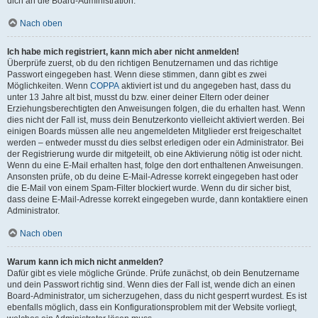
dich an die Board-Administration.
Nach oben
Ich habe mich registriert, kann mich aber nicht anmelden!
Überprüfe zuerst, ob du den richtigen Benutzernamen und das richtige
Passwort eingegeben hast. Wenn diese stimmen, dann gibt es zwei
Möglichkeiten. Wenn
COPPA
aktiviert ist und du angegeben hast, dass du
unter 13 Jahre alt bist, musst du bzw. einer deiner Eltern oder deiner
Erziehungsberechtigten den Anweisungen folgen, die du erhalten hast. Wenn
dies nicht der Fall ist, muss dein Benutzerkonto vielleicht aktiviert werden. Bei
einigen Boards müssen alle neu angemeldeten Mitglieder erst freigeschaltet
werden – entweder musst du dies selbst erledigen oder ein Administrator. Bei
der Registrierung wurde dir mitgeteilt, ob eine Aktivierung nötig ist oder nicht.
Wenn du eine E-Mail erhalten hast, folge den dort enthaltenen Anweisungen.
Ansonsten prüfe, ob du deine E-Mail-Adresse korrekt eingegeben hast oder
die E-Mail von einem Spam-Filter blockiert wurde. Wenn du dir sicher bist,
dass deine E-Mail-Adresse korrekt eingegeben wurde, dann kontaktiere einen
Administrator.
Nach oben
Warum kann ich mich nicht anmelden?
Dafür gibt es viele mögliche Gründe. Prüfe zunächst, ob dein Benutzername
und dein Passwort richtig sind. Wenn dies der Fall ist, wende dich an einen
Board-Administrator, um sicherzugehen, dass du nicht gesperrt wurdest. Es ist
ebenfalls möglich, dass ein Konfigurationsproblem mit der Website vorliegt,