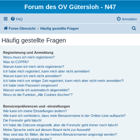
Forum des OV Gütersloh - N47
FAQ
Anmelden
S
Foren-Übersicht
Häufig gestellte Fragen
u
Häufig gestellte Fragen
c
h
Registrierung und Anmeldung
Wozu muss ich mich registrieren?
e
Was ist COPPA?
Warum kann ich mich nicht registrieren?
Ich habe mich registriert, kann mich aber nicht anmelden!
Warum kann ich mich nicht anmelden?
Ich habe mich vor einiger Zeit registriert, kann mich aber nicht mehr anmelden?!
Ich habe mein Passwort vergessen!
Warum werde ich automatisch abgemeldet?
Wozu ist die Funktion „Alle Cookies löschen“?
Benutzerpräferenzen und -einstellungen
Wie kann ich meine Einstellungen ändern?
Wie kann ich verhindern, dass mein Benutzername in der Online-Liste auftaucht?
Die Forenuhr geht falsch!
Ich habe die Zeitzone eingestellt, aber die Forenuhr geht immer noch falsch!
Meine Sprache steht auf diesem Board nicht zur Auswahl!
Was sind das für Bilder, die bei meinem Benutzernamen angezeigt werden?
Wie verwende ich einen Avatar?