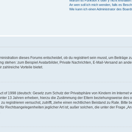
Warum ist Funktion x oder y nicht enthalten
An wen soll ich mich wenden, falls es Besc
Wie kann ich einen Administrator des Board
istration dieses Forums entscheidet, ob du registriert sein musst, um Beiträge zu s
ung stehen: zum Beispiel Avatarbilder, Private Nachrichten, E-Mail-Versand an ander
 zahlreiche Vorteile bietet.
t of 1998 (deutsch: Gesetz zum Schutz der Privatsphäre von Kindern im Internet vo
unter 13 Jahren erheben, hierzu die Zustimmung der Eltern beziehungsweise des o
h zu registrieren versuchst, zutrifft, ziehe einen rechtlichen Beistand zu Rate. Bit
für Rechtsangelegenheiten jeglicher Art ist; außer solchen, die unter der Frage „
.