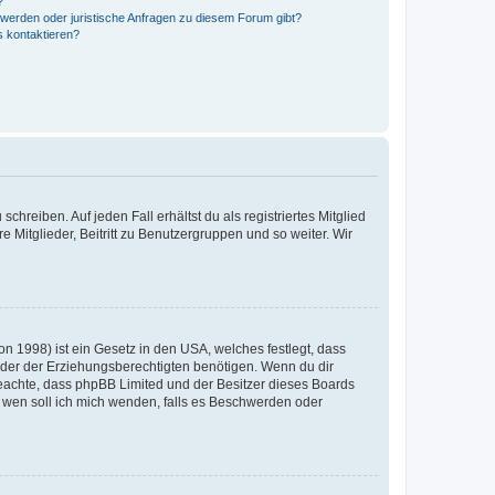
?
hwerden oder juristische Anfragen zu diesem Forum gibt?
s kontaktieren?
chreiben. Auf jeden Fall erhältst du als registriertes Mitglied
e Mitglieder, Beitritt zu Benutzergruppen und so weiter. Wir
n 1998) ist ein Gesetz in den USA, welches festlegt, dass
der der Erziehungsberechtigten benötigen. Wenn du dir
te beachte, dass phpBB Limited und der Besitzer dieses Boards
An wen soll ich mich wenden, falls es Beschwerden oder