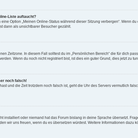
ine-Liste auftaucht?
n eine Option „Meinen Online-Status während dieser Sitzung verbergen“. Wenn du d
st dann als unsichtbarer Besucher gezählt.
en Zeitzone. In diesem Fall solltest du im „Persönlichen Bereich“ die für dich passe
den. Wenn du noch nicht registriert bist, ist dies ein guter Grund, dies jetzt zu tun
mer noch falsch!
t hast und die Zeit trotzdem noch falsch ist, geht die Uhr des Servers vermutlich fal
t installiert oder niemand hat das Forum bislang in deine Sprache übersetzt. Frag
, würden wir uns freuen, wenn du es übersetzen würdest. Weitere Informationen dazu