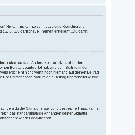
n“ klicken. Es könnte sein, dass eine Registrierung
t. Z. B. „Du darfst neue Themen erstellen“, „Du darfst
iten, indem du das „Ändere Beitrag“-Symbol für den
inen Beitrag geantwortet hat, wird dein Beitrag in der
nweis erscheint nicht, wenn noch niemand auf deinen Beitrag
ne Notiz hinterlassen, warum dein Beitrag überarbeitet wurde.
chdem du die Signatur erstellt und gespeichert hast, kannst
Bereich das standardmäßige Anhängen deiner Signatur
r anhängen“ wieder deaktivieren.