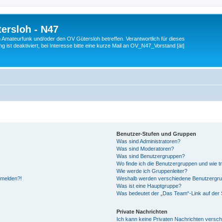
ersloh - N47
en Amateurfunk und/oder den OV Gütersloh betreffen. Verantwortlich für dieses
 ist deaktiviert, bei Interesse bitte eine kurze Mail an OV_N47_Vorstand [ät]
Benutzer-Stufen und Gruppen
Was sind Administratoren?
Was sind Moderatoren?
Was sind Benutzergruppen?
Wo finde ich die Benutzergruppen und wie tr
Wie werde ich Gruppenleiter?
anmelden?!
Weshalb werden verschiedene Benutzergrupp
Was ist eine Hauptgruppe?
Was bedeutet der „Das Team“-Link auf der S
Private Nachrichten
Ich kann keine Privaten Nachrichten versch