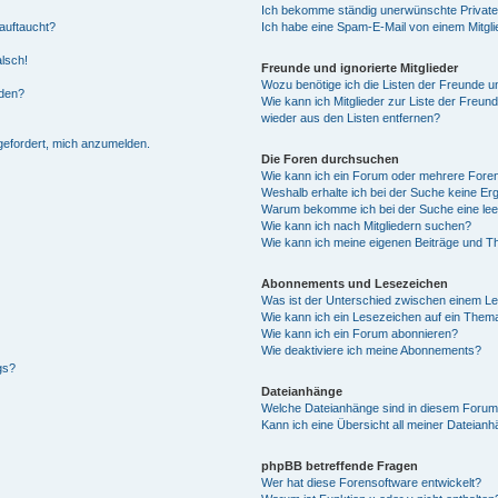
Ich bekomme ständig unerwünschte Private
auftaucht?
Ich habe eine Spam-E-Mail von einem Mitgli
alsch!
Freunde und ignorierte Mitglieder
Wozu benötige ich die Listen der Freunde un
rden?
Wie kann ich Mitglieder zur Liste der Freund
wieder aus den Listen entfernen?
fgefordert, mich anzumelden.
Die Foren durchsuchen
Wie kann ich ein Forum oder mehrere For
Weshalb erhalte ich bei der Suche keine Er
Warum bekomme ich bei der Suche eine lee
Wie kann ich nach Mitgliedern suchen?
Wie kann ich meine eigenen Beiträge und T
Abonnements und Lesezeichen
Was ist der Unterschied zwischen einem L
Wie kann ich ein Lesezeichen auf ein Them
Wie kann ich ein Forum abonnieren?
Wie deaktiviere ich meine Abonnements?
gs?
Dateianhänge
Welche Dateianhänge sind in diesem Forum
Kann ich eine Übersicht all meiner Dateian
phpBB betreffende Fragen
Wer hat diese Forensoftware entwickelt?