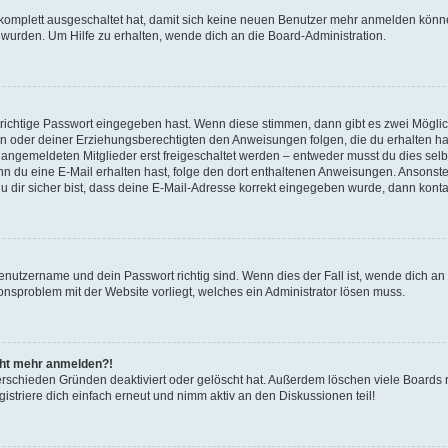
g komplett ausgeschaltet hat, damit sich keine neuen Benutzer mehr anmelden könn
 wurden. Um Hilfe zu erhalten, wende dich an die Board-Administration.
 richtige Passwort eingegeben hast. Wenn diese stimmen, dann gibt es zwei Mögl
tern oder deiner Erziehungsberechtigten den Anweisungen folgen, die du erhalten ha
u angemeldeten Mitglieder erst freigeschaltet werden – entweder musst du dies selbs
. Wenn du eine E-Mail erhalten hast, folge den dort enthaltenen Anweisungen. Ansons
 dir sicher bist, dass deine E-Mail-Adresse korrekt eingegeben wurde, dann kontak
Benutzername und dein Passwort richtig sind. Wenn dies der Fall ist, wende dich a
ionsproblem mit der Website vorliegt, welches ein Administrator lösen muss.
icht mehr anmelden?!
erschieden Gründen deaktiviert oder gelöscht hat. Außerdem löschen viele Boards r
triere dich einfach erneut und nimm aktiv an den Diskussionen teil!