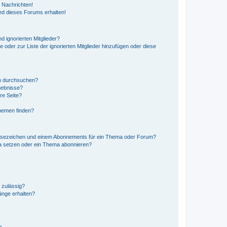
 Nachrichten!
ed dieses Forums erhalten!
d ignorierten Mitglieder?
e oder zur Liste der ignorierten Mitglieder hinzufügen oder diese
en durchsuchen?
gebnisse?
re Seite?
hemen finden?
esezeichen und einem Abonnements für ein Thema oder Forum?
a setzen oder ein Thema abonnieren?
 zulässig?
hänge erhalten?