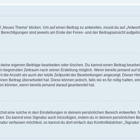
„Neues Thema“ klicken. Um auf einen Beitrag zu antworten, musst du auf „Antworte
e Berechtigungen sind jeweils am Ende der Foren- und der Beitragsansicht aufgeliste
r deine eigenen Beiträge bearbeiten oder löschen. Du kannst einen Beitrag bearbe
inen begrenzten Zeitraum nach seiner Erstellung möglich. Wenn bereits jemand auf de
 die Anzahl als auch der letzte Zeitpunkt der Bearbeitungen angezeigt. Dieser Hi
en Beitrag überarbeitet hat. Diese können jedoch, falls sie es für nötig halten, ei
hen können, wenn bereits jemand darauf geantwortet hat.
st eine solche in den Einstellungen in deinem persönlichen Bereich entwerfen. Na
eren. Du kannst eine Signatur auch hinzufügen, indem du in deinem persönlichen 
atur verfassen möchtest, so kannst du dort einfach das Kontrollkästchen „Signatu