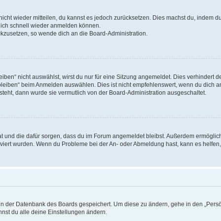
 nicht wieder mitteilen, du kannst es jedoch zurücksetzen. Dies machst du, indem 
 dich schnell wieder anmelden können.
ückzusetzen, so wende dich an die Board-Administration.
en“ nicht auswählst, wirst du nur für eine Sitzung angemeldet. Dies verhindert 
leiben“ beim Anmelden auswählen. Dies ist nicht empfehlenswert, wenn du dich an
 steht, dann wurde sie vermutlich von der Board-Administration ausgeschaltet.
 hat und die dafür sorgen, dass du im Forum angemeldet bleibst. Außerdem ermögli
tiviert wurden. Wenn du Probleme bei der An- oder Abmeldung hast, kann es helfen
n in der Datenbank des Boards gespeichert. Um diese zu ändern, gehe in den „Persö
nst du alle deine Einstellungen ändern.