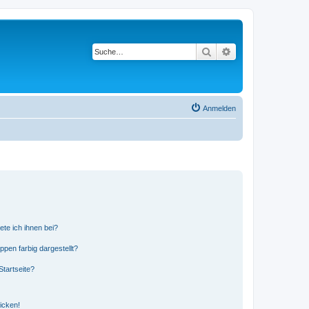
Suche
Erweiterte Suche
Anmelden
ete ich ihnen bei?
en farbig dargestellt?
tartseite?
icken!