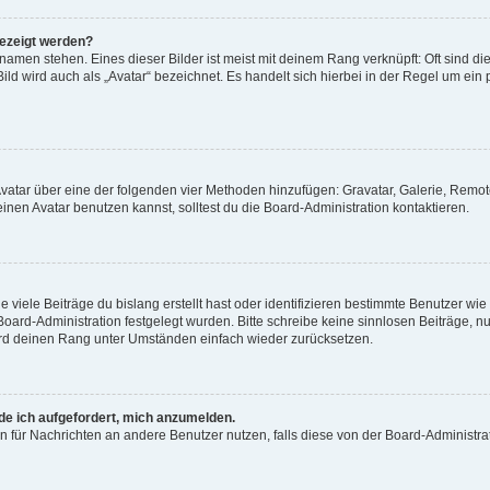
gezeigt werden?
amen stehen. Eines dieser Bilder ist meist mit deinem Rang verknüpft: Oft sind di
ld wird auch als „Avatar“ bezeichnet. Es handelt sich hierbei in der Regel um ein
 Avatar über eine der folgenden vier Methoden hinzufügen: Gravatar, Galerie, Rem
en Avatar benutzen kannst, solltest du die Board-Administration kontaktieren.
viele Beiträge du bislang erstellt hast oder identifizieren bestimmte Benutzer w
 Board-Administration festgelegt wurden. Bitte schreibe keine sinnlosen Beiträge
wird deinen Rang unter Umständen einfach wieder zurücksetzen.
rde ich aufgefordert, mich anzumelden.
ion für Nachrichten an andere Benutzer nutzen, falls diese von der Board-Administ