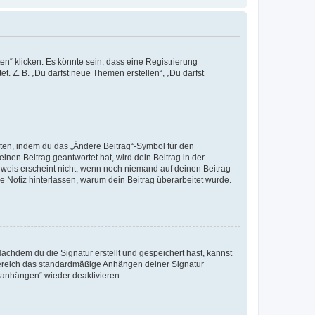
n“ klicken. Es könnte sein, dass eine Registrierung
t. Z. B. „Du darfst neue Themen erstellen“, „Du darfst
iten, indem du das „Ändere Beitrag“-Symbol für den
inen Beitrag geantwortet hat, wird dein Beitrag in der
nweis erscheint nicht, wenn noch niemand auf deinen Beitrag
ne Notiz hinterlassen, warum dein Beitrag überarbeitet wurde.
chdem du die Signatur erstellt und gespeichert hast, kannst
Bereich das standardmäßige Anhängen deiner Signatur
r anhängen“ wieder deaktivieren.