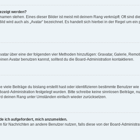
gezeigt werden?
amen stehen. Eines dieser Bilder ist meist mit deinem Rang verknüpft: Oft sind di
ld wird auch als „Avatar“ bezeichnet. Es handelt sich hierbei in der Regel um ein
 Avatar über eine der folgenden vier Methoden hinzufügen: Gravatar, Galerie, Rem
en Avatar benutzen kannst, solltest du die Board-Administration kontaktieren.
viele Beiträge du bislang erstellt hast oder identifizieren bestimmte Benutzer w
 Board-Administration festgelegt wurden. Bitte schreibe keine sinnlosen Beiträge
wird deinen Rang unter Umständen einfach wieder zurücksetzen.
rde ich aufgefordert, mich anzumelden.
ion für Nachrichten an andere Benutzer nutzen, falls diese von der Board-Administ