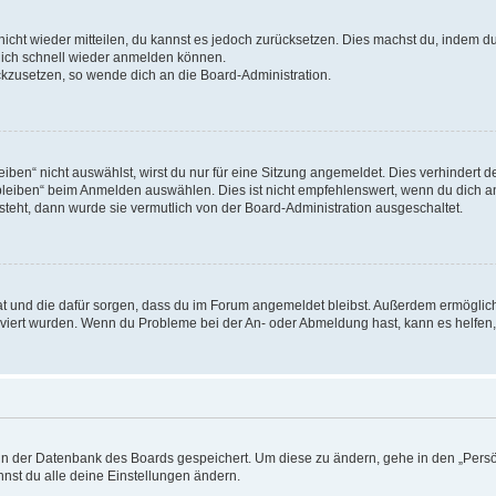
 nicht wieder mitteilen, du kannst es jedoch zurücksetzen. Dies machst du, indem 
 dich schnell wieder anmelden können.
ückzusetzen, so wende dich an die Board-Administration.
en“ nicht auswählst, wirst du nur für eine Sitzung angemeldet. Dies verhindert 
leiben“ beim Anmelden auswählen. Dies ist nicht empfehlenswert, wenn du dich an
 steht, dann wurde sie vermutlich von der Board-Administration ausgeschaltet.
 hat und die dafür sorgen, dass du im Forum angemeldet bleibst. Außerdem ermögli
tiviert wurden. Wenn du Probleme bei der An- oder Abmeldung hast, kann es helfen
n in der Datenbank des Boards gespeichert. Um diese zu ändern, gehe in den „Persö
nst du alle deine Einstellungen ändern.