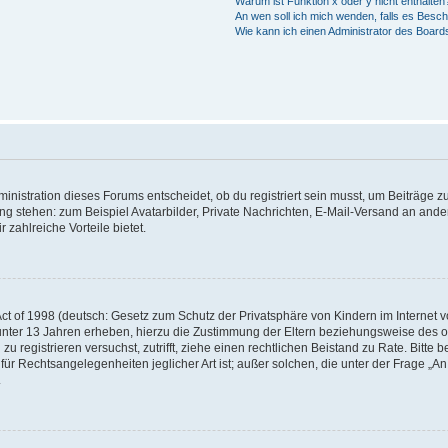
Warum ist Funktion x oder y nicht enthalten
An wen soll ich mich wenden, falls es Besc
Wie kann ich einen Administrator des Board
istration dieses Forums entscheidet, ob du registriert sein musst, um Beiträge zu s
ung stehen: zum Beispiel Avatarbilder, Private Nachrichten, E-Mail-Versand an ander
 zahlreiche Vorteile bietet.
t of 1998 (deutsch: Gesetz zum Schutz der Privatsphäre von Kindern im Internet vo
unter 13 Jahren erheben, hierzu die Zustimmung der Eltern beziehungsweise des o
h zu registrieren versuchst, zutrifft, ziehe einen rechtlichen Beistand zu Rate. Bit
für Rechtsangelegenheiten jeglicher Art ist; außer solchen, die unter der Frage „
.