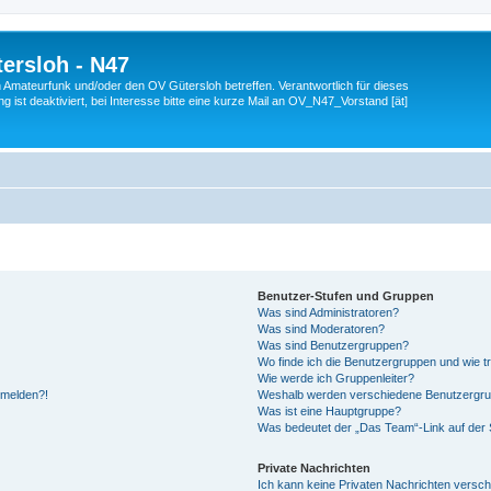
ersloh - N47
en Amateurfunk und/oder den OV Gütersloh betreffen. Verantwortlich für dieses
 ist deaktiviert, bei Interesse bitte eine kurze Mail an OV_N47_Vorstand [ät]
Benutzer-Stufen und Gruppen
Was sind Administratoren?
Was sind Moderatoren?
Was sind Benutzergruppen?
Wo finde ich die Benutzergruppen und wie tr
Wie werde ich Gruppenleiter?
anmelden?!
Weshalb werden verschiedene Benutzergrupp
Was ist eine Hauptgruppe?
Was bedeutet der „Das Team“-Link auf der S
Private Nachrichten
Ich kann keine Privaten Nachrichten versch