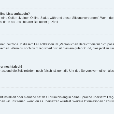
ine-Liste auftaucht?
n eine Option „Meinen Online-Status während dieser Sitzung verbergen“. Wenn du d
st dann als unsichtbarer Besucher gezählt.
en Zeitzone. In diesem Fall solltest du im „Persönlichen Bereich“ die für dich passe
den. Wenn du noch nicht registriert bist, ist dies ein guter Grund, dies jetzt zu tun
mer noch falsch!
t hast und die Zeit trotzdem noch falsch ist, geht die Uhr des Servers vermutlich fal
t installiert oder niemand hat das Forum bislang in deine Sprache übersetzt. Frag
, würden wir uns freuen, wenn du es übersetzen würdest. Weitere Informationen dazu