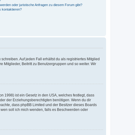
?
hwerden oder juristische Anfragen zu diesem Forum gibt?
s kontaktieren?
chreiben. Auf jeden Fall erhältst du als registriertes Mitglied
e Mitglieder, Beitritt zu Benutzergruppen und so weiter. Wir
n 1998) ist ein Gesetz in den USA, welches festlegt, dass
der der Erziehungsberechtigten benötigen. Wenn du dir
te beachte, dass phpBB Limited und der Besitzer dieses Boards
An wen soll ich mich wenden, falls es Beschwerden oder