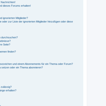
 Nachrichten!
ed dieses Forums erhalten!
d ignorierten Mitglieder?
e oder zur Liste der ignorierten Mitglieder hinzufügen oder diese
en durchsuchen?
gebnisse?
re Seite?
hemen finden?
esezeichen und einem Abonnements für ein Thema oder Forum?
a setzen oder ein Thema abonnieren?
 zulässig?
hänge erhalten?