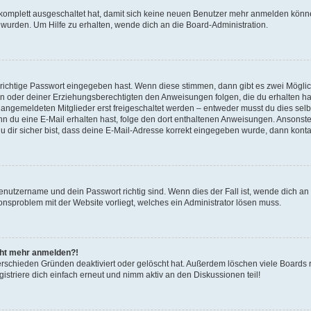
g komplett ausgeschaltet hat, damit sich keine neuen Benutzer mehr anmelden könn
 wurden. Um Hilfe zu erhalten, wende dich an die Board-Administration.
 richtige Passwort eingegeben hast. Wenn diese stimmen, dann gibt es zwei Mögl
tern oder deiner Erziehungsberechtigten den Anweisungen folgen, die du erhalten ha
u angemeldeten Mitglieder erst freigeschaltet werden – entweder musst du dies selbs
. Wenn du eine E-Mail erhalten hast, folge den dort enthaltenen Anweisungen. Ansons
 dir sicher bist, dass deine E-Mail-Adresse korrekt eingegeben wurde, dann kontak
Benutzername und dein Passwort richtig sind. Wenn dies der Fall ist, wende dich a
ionsproblem mit der Website vorliegt, welches ein Administrator lösen muss.
icht mehr anmelden?!
erschieden Gründen deaktiviert oder gelöscht hat. Außerdem löschen viele Boards r
triere dich einfach erneut und nimm aktiv an den Diskussionen teil!