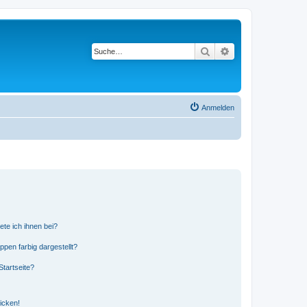
Suche
Erweiterte Suche
Anmelden
ete ich ihnen bei?
en farbig dargestellt?
tartseite?
icken!