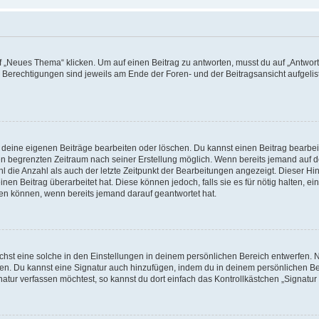
„Neues Thema“ klicken. Um auf einen Beitrag zu antworten, musst du auf „Antworte
e Berechtigungen sind jeweils am Ende der Foren- und der Beitragsansicht aufgeliste
r deine eigenen Beiträge bearbeiten oder löschen. Du kannst einen Beitrag bearbe
inen begrenzten Zeitraum nach seiner Erstellung möglich. Wenn bereits jemand auf de
 die Anzahl als auch der letzte Zeitpunkt der Bearbeitungen angezeigt. Dieser Hi
en Beitrag überarbeitet hat. Diese können jedoch, falls sie es für nötig halten, ei
hen können, wenn bereits jemand darauf geantwortet hat.
st eine solche in den Einstellungen in deinem persönlichen Bereich entwerfen. Na
eren. Du kannst eine Signatur auch hinzufügen, indem du in deinem persönlichen 
atur verfassen möchtest, so kannst du dort einfach das Kontrollkästchen „Signatu