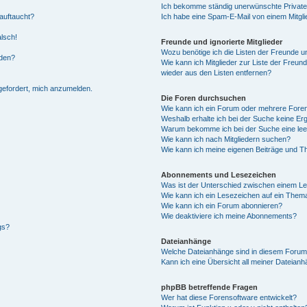
Ich bekomme ständig unerwünschte Private
auftaucht?
Ich habe eine Spam-E-Mail von einem Mitgli
alsch!
Freunde und ignorierte Mitglieder
Wozu benötige ich die Listen der Freunde un
rden?
Wie kann ich Mitglieder zur Liste der Freund
wieder aus den Listen entfernen?
fgefordert, mich anzumelden.
Die Foren durchsuchen
Wie kann ich ein Forum oder mehrere For
Weshalb erhalte ich bei der Suche keine Er
Warum bekomme ich bei der Suche eine lee
Wie kann ich nach Mitgliedern suchen?
Wie kann ich meine eigenen Beiträge und T
Abonnements und Lesezeichen
Was ist der Unterschied zwischen einem L
Wie kann ich ein Lesezeichen auf ein Them
Wie kann ich ein Forum abonnieren?
Wie deaktiviere ich meine Abonnements?
gs?
Dateianhänge
Welche Dateianhänge sind in diesem Forum
Kann ich eine Übersicht all meiner Dateian
phpBB betreffende Fragen
Wer hat diese Forensoftware entwickelt?