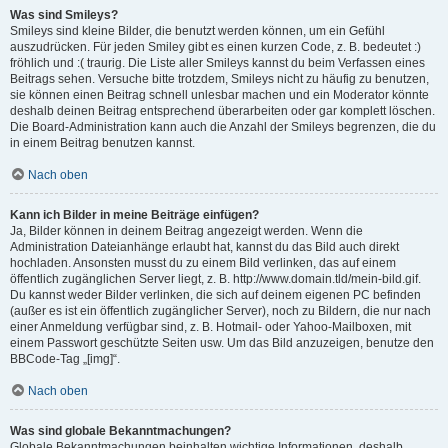
Was sind Smileys?
Smileys sind kleine Bilder, die benutzt werden können, um ein Gefühl
auszudrücken. Für jeden Smiley gibt es einen kurzen Code, z. B. bedeutet :)
fröhlich und :( traurig. Die Liste aller Smileys kannst du beim Verfassen eines
Beitrags sehen. Versuche bitte trotzdem, Smileys nicht zu häufig zu benutzen,
sie können einen Beitrag schnell unlesbar machen und ein Moderator könnte
deshalb deinen Beitrag entsprechend überarbeiten oder gar komplett löschen.
Die Board-Administration kann auch die Anzahl der Smileys begrenzen, die du
in einem Beitrag benutzen kannst.
Nach oben
Kann ich Bilder in meine Beiträge einfügen?
Ja, Bilder können in deinem Beitrag angezeigt werden. Wenn die
Administration Dateianhänge erlaubt hat, kannst du das Bild auch direkt
hochladen. Ansonsten musst du zu einem Bild verlinken, das auf einem
öffentlich zugänglichen Server liegt, z. B. http://www.domain.tld/mein-bild.gif.
Du kannst weder Bilder verlinken, die sich auf deinem eigenen PC befinden
(außer es ist ein öffentlich zugänglicher Server), noch zu Bildern, die nur nach
einer Anmeldung verfügbar sind, z. B. Hotmail- oder Yahoo-Mailboxen, mit
einem Passwort geschützte Seiten usw. Um das Bild anzuzeigen, benutze den
BBCode-Tag „[img]“.
Nach oben
Was sind globale Bekanntmachungen?
Globale Bekanntmachungen beinhalten wichtige Informationen, deshalb