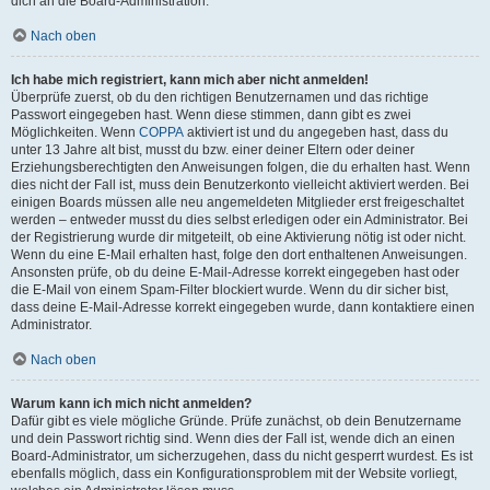
dich an die Board-Administration.
Nach oben
Ich habe mich registriert, kann mich aber nicht anmelden!
Überprüfe zuerst, ob du den richtigen Benutzernamen und das richtige
Passwort eingegeben hast. Wenn diese stimmen, dann gibt es zwei
Möglichkeiten. Wenn
COPPA
aktiviert ist und du angegeben hast, dass du
unter 13 Jahre alt bist, musst du bzw. einer deiner Eltern oder deiner
Erziehungsberechtigten den Anweisungen folgen, die du erhalten hast. Wenn
dies nicht der Fall ist, muss dein Benutzerkonto vielleicht aktiviert werden. Bei
einigen Boards müssen alle neu angemeldeten Mitglieder erst freigeschaltet
werden – entweder musst du dies selbst erledigen oder ein Administrator. Bei
der Registrierung wurde dir mitgeteilt, ob eine Aktivierung nötig ist oder nicht.
Wenn du eine E-Mail erhalten hast, folge den dort enthaltenen Anweisungen.
Ansonsten prüfe, ob du deine E-Mail-Adresse korrekt eingegeben hast oder
die E-Mail von einem Spam-Filter blockiert wurde. Wenn du dir sicher bist,
dass deine E-Mail-Adresse korrekt eingegeben wurde, dann kontaktiere einen
Administrator.
Nach oben
Warum kann ich mich nicht anmelden?
Dafür gibt es viele mögliche Gründe. Prüfe zunächst, ob dein Benutzername
und dein Passwort richtig sind. Wenn dies der Fall ist, wende dich an einen
Board-Administrator, um sicherzugehen, dass du nicht gesperrt wurdest. Es ist
ebenfalls möglich, dass ein Konfigurationsproblem mit der Website vorliegt,