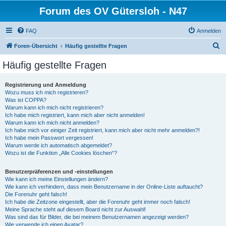
Forum des OV Gütersloh - N47
FAQ
Anmelden
S
Foren-Übersicht
Häufig gestellte Fragen
u
Häufig gestellte Fragen
c
h
Registrierung und Anmeldung
Wozu muss ich mich registrieren?
e
Was ist COPPA?
Warum kann ich mich nicht registrieren?
Ich habe mich registriert, kann mich aber nicht anmelden!
Warum kann ich mich nicht anmelden?
Ich habe mich vor einiger Zeit registriert, kann mich aber nicht mehr anmelden?!
Ich habe mein Passwort vergessen!
Warum werde ich automatisch abgemeldet?
Wozu ist die Funktion „Alle Cookies löschen“?
Benutzerpräferenzen und -einstellungen
Wie kann ich meine Einstellungen ändern?
Wie kann ich verhindern, dass mein Benutzername in der Online-Liste auftaucht?
Die Forenuhr geht falsch!
Ich habe die Zeitzone eingestellt, aber die Forenuhr geht immer noch falsch!
Meine Sprache steht auf diesem Board nicht zur Auswahl!
Was sind das für Bilder, die bei meinem Benutzernamen angezeigt werden?
Wie verwende ich einen Avatar?