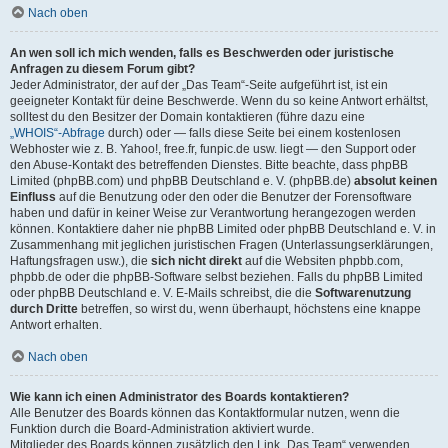
Nach oben
An wen soll ich mich wenden, falls es Beschwerden oder juristische
Anfragen zu diesem Forum gibt?
Jeder Administrator, der auf der „Das Team“-Seite aufgeführt ist, ist ein
geeigneter Kontakt für deine Beschwerde. Wenn du so keine Antwort erhältst,
solltest du den Besitzer der Domain kontaktieren (führe dazu eine
„WHOIS“-Abfrage
durch) oder — falls diese Seite bei einem kostenlosen
Webhoster wie z. B. Yahoo!, free.fr, funpic.de usw. liegt — den Support oder
den Abuse-Kontakt des betreffenden Dienstes. Bitte beachte, dass phpBB
Limited (phpBB.com) und phpBB Deutschland e. V. (phpBB.de)
absolut keinen
Einfluss
auf die Benutzung oder den oder die Benutzer der Forensoftware
haben und dafür in keiner Weise zur Verantwortung herangezogen werden
können. Kontaktiere daher nie phpBB Limited oder phpBB Deutschland e. V. in
Zusammenhang mit jeglichen juristischen Fragen (Unterlassungserklärungen,
Haftungsfragen usw.), die
sich nicht direkt
auf die Websiten phpbb.com,
phpbb.de oder die phpBB-Software selbst beziehen. Falls du phpBB Limited
oder phpBB Deutschland e. V. E-Mails schreibst, die die
Softwarenutzung
durch Dritte
betreffen, so wirst du, wenn überhaupt, höchstens eine knappe
Antwort erhalten.
Nach oben
Wie kann ich einen Administrator des Boards kontaktieren?
Alle Benutzer des Boards können das Kontaktformular nutzen, wenn die
Funktion durch die Board-Administration aktiviert wurde.
Mitglieder des Boards können zusätzlich den Link „Das Team“ verwenden.