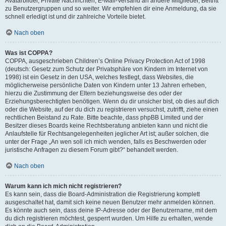
Avatarbilder, Private Nachrichten, E-Mail-Versand an andere Mitglieder, Beitritt
zu Benutzergruppen und so weiter. Wir empfehlen dir eine Anmeldung, da sie
schnell erledigt ist und dir zahlreiche Vorteile bietet.
Nach oben
Was ist COPPA?
COPPA, ausgeschrieben Children’s Online Privacy Protection Act of 1998
(deutsch: Gesetz zum Schutz der Privatsphäre von Kindern im Internet von
1998) ist ein Gesetz in den USA, welches festlegt, dass Websites, die
möglicherweise persönliche Daten von Kindern unter 13 Jahren erheben,
hierzu die Zustimmung der Eltern beziehungsweise des oder der
Erziehungsberechtigten benötigen. Wenn du dir unsicher bist, ob dies auf dich
oder die Website, auf der du dich zu registrieren versuchst, zutrifft, ziehe einen
rechtlichen Beistand zu Rate. Bitte beachte, dass phpBB Limited und der
Besitzer dieses Boards keine Rechtsberatung anbieten kann und nicht die
Anlaufstelle für Rechtsangelegenheiten jeglicher Art ist; außer solchen, die
unter der Frage „An wen soll ich mich wenden, falls es Beschwerden oder
juristische Anfragen zu diesem Forum gibt?“ behandelt werden.
Nach oben
Warum kann ich mich nicht registrieren?
Es kann sein, dass die Board-Administration die Registrierung komplett
ausgeschaltet hat, damit sich keine neuen Benutzer mehr anmelden können.
Es könnte auch sein, dass deine IP-Adresse oder der Benutzername, mit dem
du dich registrieren möchtest, gesperrt wurden. Um Hilfe zu erhalten, wende