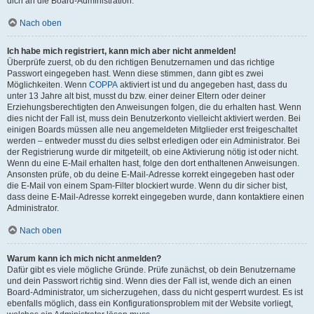
dich an die Board-Administration.
Nach oben
Ich habe mich registriert, kann mich aber nicht anmelden!
Überprüfe zuerst, ob du den richtigen Benutzernamen und das richtige
Passwort eingegeben hast. Wenn diese stimmen, dann gibt es zwei
Möglichkeiten. Wenn
COPPA
aktiviert ist und du angegeben hast, dass du
unter 13 Jahre alt bist, musst du bzw. einer deiner Eltern oder deiner
Erziehungsberechtigten den Anweisungen folgen, die du erhalten hast. Wenn
dies nicht der Fall ist, muss dein Benutzerkonto vielleicht aktiviert werden. Bei
einigen Boards müssen alle neu angemeldeten Mitglieder erst freigeschaltet
werden – entweder musst du dies selbst erledigen oder ein Administrator. Bei
der Registrierung wurde dir mitgeteilt, ob eine Aktivierung nötig ist oder nicht.
Wenn du eine E-Mail erhalten hast, folge den dort enthaltenen Anweisungen.
Ansonsten prüfe, ob du deine E-Mail-Adresse korrekt eingegeben hast oder
die E-Mail von einem Spam-Filter blockiert wurde. Wenn du dir sicher bist,
dass deine E-Mail-Adresse korrekt eingegeben wurde, dann kontaktiere einen
Administrator.
Nach oben
Warum kann ich mich nicht anmelden?
Dafür gibt es viele mögliche Gründe. Prüfe zunächst, ob dein Benutzername
und dein Passwort richtig sind. Wenn dies der Fall ist, wende dich an einen
Board-Administrator, um sicherzugehen, dass du nicht gesperrt wurdest. Es ist
ebenfalls möglich, dass ein Konfigurationsproblem mit der Website vorliegt,