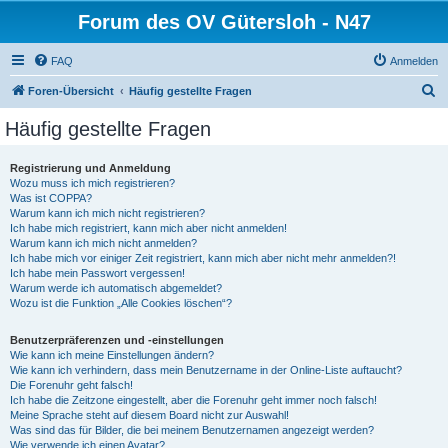
Forum des OV Gütersloh - N47
FAQ
Anmelden
S
Foren-Übersicht
Häufig gestellte Fragen
u
Häufig gestellte Fragen
c
h
Registrierung und Anmeldung
Wozu muss ich mich registrieren?
e
Was ist COPPA?
Warum kann ich mich nicht registrieren?
Ich habe mich registriert, kann mich aber nicht anmelden!
Warum kann ich mich nicht anmelden?
Ich habe mich vor einiger Zeit registriert, kann mich aber nicht mehr anmelden?!
Ich habe mein Passwort vergessen!
Warum werde ich automatisch abgemeldet?
Wozu ist die Funktion „Alle Cookies löschen“?
Benutzerpräferenzen und -einstellungen
Wie kann ich meine Einstellungen ändern?
Wie kann ich verhindern, dass mein Benutzername in der Online-Liste auftaucht?
Die Forenuhr geht falsch!
Ich habe die Zeitzone eingestellt, aber die Forenuhr geht immer noch falsch!
Meine Sprache steht auf diesem Board nicht zur Auswahl!
Was sind das für Bilder, die bei meinem Benutzernamen angezeigt werden?
Wie verwende ich einen Avatar?