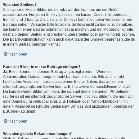
Was sind Smileys?
Smileys sind kleine Bilder, die benutzt werden können, um ein Gefühl
auszudrücken. Für jeden Smiley gibt es einen kurzen Code, z. B. bedeutet :)
fröhlich und :( traurig. Die Liste aller Smileys kannst du beim Verfassen eines
Beitrags sehen. Versuche bitte trotzdem, Smileys nicht zu häufig zu benutzen,
sie können einen Beitrag schnell unlesbar machen und ein Moderator könnte
deshalb deinen Beitrag entsprechend überarbeiten oder gar komplett löschen.
Die Board-Administration kann auch die Anzahl der Smileys begrenzen, die du
in einem Beitrag benutzen kannst.
Nach oben
Kann ich Bilder in meine Beiträge einfügen?
Ja, Bilder können in deinem Beitrag angezeigt werden. Wenn die
Administration Dateianhänge erlaubt hat, kannst du das Bild auch direkt
hochladen. Ansonsten musst du zu einem Bild verlinken, das auf einem
öffentlich zugänglichen Server liegt, z. B. http://www.domain.tld/mein-bild.gif.
Du kannst weder Bilder verlinken, die sich auf deinem eigenen PC befinden
(außer es ist ein öffentlich zugänglicher Server), noch zu Bildern, die nur nach
einer Anmeldung verfügbar sind, z. B. Hotmail- oder Yahoo-Mailboxen, mit
einem Passwort geschützte Seiten usw. Um das Bild anzuzeigen, benutze den
BBCode-Tag „[img]“.
Nach oben
Was sind globale Bekanntmachungen?
Globale Bekanntmachungen beinhalten wichtige Informationen, deshalb