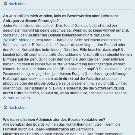
Nach oben
An wen soll ich mich wenden, falls es Beschwerden oder juristische
Anfragen zu diesem Forum gibt?
Jeder Administrator, der auf der „Das Team“-Seite aufgeführt ist, ist ein
geeigneter Kontakt für deine Beschwerde. Wenn du so keine Antwort erhältst,
solltest du den Besitzer der Domain kontaktieren (führe dazu eine
„WHOIS“-Abfrage
durch) oder — falls diese Seite bei einem kostenlosen
Webhoster wie z. B. Yahoo!, free.fr, funpic.de usw. liegt — den Support oder
den Abuse-Kontakt des betreffenden Dienstes. Bitte beachte, dass phpBB
Limited (phpBB.com) und phpBB Deutschland e. V. (phpBB.de)
absolut keinen
Einfluss
auf die Benutzung oder den oder die Benutzer der Forensoftware
haben und dafür in keiner Weise zur Verantwortung herangezogen werden
können. Kontaktiere daher nie phpBB Limited oder phpBB Deutschland e. V. in
Zusammenhang mit jeglichen juristischen Fragen (Unterlassungserklärungen,
Haftungsfragen usw.), die
sich nicht direkt
auf die Websiten phpbb.com,
phpbb.de oder die phpBB-Software selbst beziehen. Falls du phpBB Limited
oder phpBB Deutschland e. V. E-Mails schreibst, die die
Softwarenutzung
durch Dritte
betreffen, so wirst du, wenn überhaupt, höchstens eine knappe
Antwort erhalten.
Nach oben
Wie kann ich einen Administrator des Boards kontaktieren?
Alle Benutzer des Boards können das Kontaktformular nutzen, wenn die
Funktion durch die Board-Administration aktiviert wurde.
Mitglieder des Boards können zusätzlich den Link „Das Team“ verwenden.