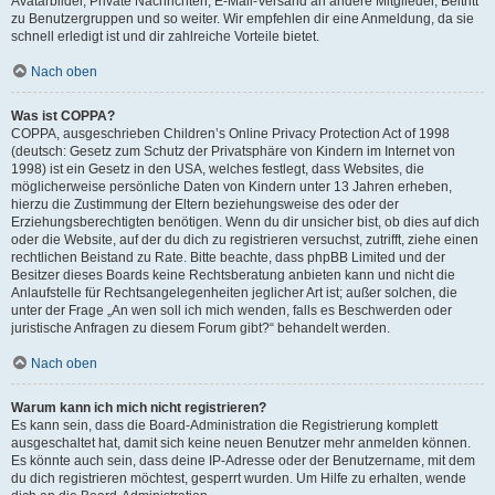
Avatarbilder, Private Nachrichten, E-Mail-Versand an andere Mitglieder, Beitritt
zu Benutzergruppen und so weiter. Wir empfehlen dir eine Anmeldung, da sie
schnell erledigt ist und dir zahlreiche Vorteile bietet.
Nach oben
Was ist COPPA?
COPPA, ausgeschrieben Children’s Online Privacy Protection Act of 1998
(deutsch: Gesetz zum Schutz der Privatsphäre von Kindern im Internet von
1998) ist ein Gesetz in den USA, welches festlegt, dass Websites, die
möglicherweise persönliche Daten von Kindern unter 13 Jahren erheben,
hierzu die Zustimmung der Eltern beziehungsweise des oder der
Erziehungsberechtigten benötigen. Wenn du dir unsicher bist, ob dies auf dich
oder die Website, auf der du dich zu registrieren versuchst, zutrifft, ziehe einen
rechtlichen Beistand zu Rate. Bitte beachte, dass phpBB Limited und der
Besitzer dieses Boards keine Rechtsberatung anbieten kann und nicht die
Anlaufstelle für Rechtsangelegenheiten jeglicher Art ist; außer solchen, die
unter der Frage „An wen soll ich mich wenden, falls es Beschwerden oder
juristische Anfragen zu diesem Forum gibt?“ behandelt werden.
Nach oben
Warum kann ich mich nicht registrieren?
Es kann sein, dass die Board-Administration die Registrierung komplett
ausgeschaltet hat, damit sich keine neuen Benutzer mehr anmelden können.
Es könnte auch sein, dass deine IP-Adresse oder der Benutzername, mit dem
du dich registrieren möchtest, gesperrt wurden. Um Hilfe zu erhalten, wende